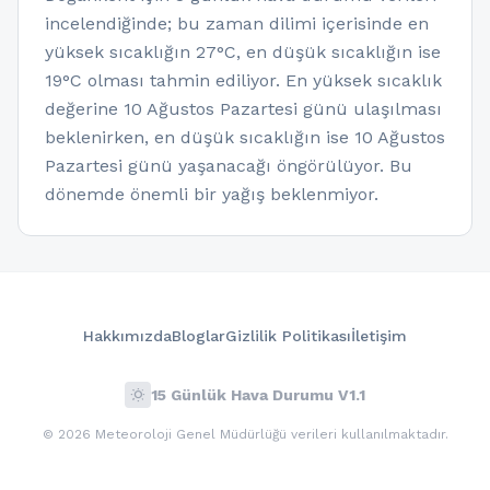
incelendiğinde; bu zaman dilimi içerisinde en
yüksek sıcaklığın 27°C, en düşük sıcaklığın ise
19°C olması tahmin ediliyor. En yüksek sıcaklık
değerine 10 Ağustos Pazartesi günü ulaşılması
beklenirken, en düşük sıcaklığın ise 10 Ağustos
Pazartesi günü yaşanacağı öngörülüyor. Bu
dönemde önemli bir yağış beklenmiyor.
Hakkımızda
Bloglar
Gizlilik Politikası
İletişim
wb_sunny
15 Günlük Hava Durumu V1.1
© 2026 Meteoroloji Genel Müdürlüğü verileri kullanılmaktadır.