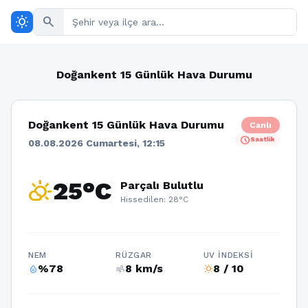
wb_sunny
search
Doğankent 15 Günlük Hava Durumu
Doğankent 15 Günlük Hava Durumu
Canlı
schedule
Saatlik
08.08.2026 Cumartesi, 12:15
partly_cloudy_day
25°C
Parçalı Bulutlu
Hissedilen: 28°C
NEM
RÜZGAR
UV İNDEKSI
%78
8 km/s
8 / 10
humidity_percentage
air
wb_sunny