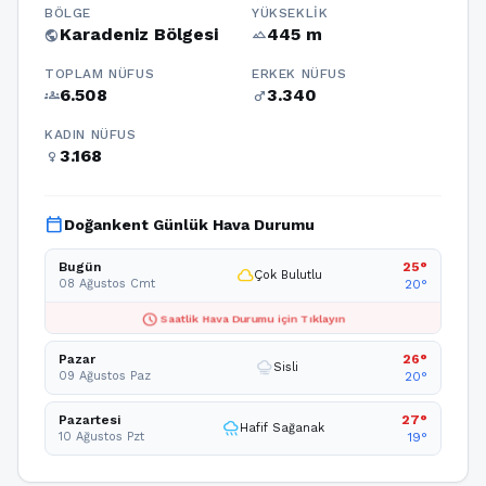
BÖLGE
YÜKSEKLIK
Karadeniz Bölgesi
445 m
public
terrain
TOPLAM NÜFUS
ERKEK NÜFUS
6.508
3.340
groups
male
KADIN NÜFUS
3.168
female
calendar_today
Doğankent Günlük Hava Durumu
Bugün
25°
cloud
Çok Bulutlu
08 Ağustos Cmt
20°
schedule
Saatlik Hava Durumu için Tıklayın
Pazar
26°
foggy
Sisli
09 Ağustos Paz
20°
Pazartesi
27°
rainy
Hafif Sağanak
10 Ağustos Pzt
19°