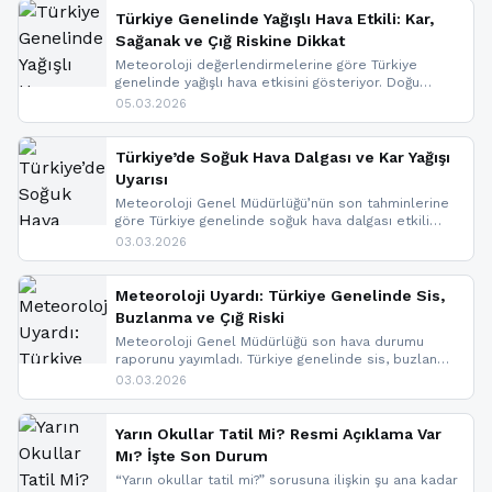
Türkiye Genelinde Yağışlı Hava Etkili: Kar,
Sağanak ve Çığ Riskine Dikkat
Meteoroloji değerlendirmelerine göre Türkiye
genelinde yağışlı hava etkisini gösteriyor. Doğu
bölgelerinde kar yağışı beklenirken Marmara ve
05.03.2026
Kuzey Ege’de sağanak yağmur, yüksek kesimlerde
ise çığ tehlikesi bulunuyor. İç kesimlerde sis ve pus
nedeniyle görüş mesafesinde azalma
Türkiye’de Soğuk Hava Dalgası ve Kar Yağışı
yaşanabileceği belirtiliyor.
Uyarısı
Meteoroloji Genel Müdürlüğü’nün son tahminlerine
göre Türkiye genelinde soğuk hava dalgası etkili
oluyor. Birçok il için kar yağışı ve buzlanma uyarısı
03.03.2026
geldi.
Meteoroloji Uyardı: Türkiye Genelinde Sis,
Buzlanma ve Çığ Riski
Meteoroloji Genel Müdürlüğü son hava durumu
raporunu yayımladı. Türkiye genelinde sis, buzlanma
ve don beklenirken Doğu Anadolu ve Doğu
03.03.2026
Karadeniz’in yüksek kesimlerinde çığ riski uyarısı
yapıldı. İşte son dakika meteoroloji gelişmeleri.
Yarın Okullar Tatil Mi? Resmi Açıklama Var
Mı? İşte Son Durum
“Yarın okullar tatil mi?” sorusuna ilişkin şu ana kadar