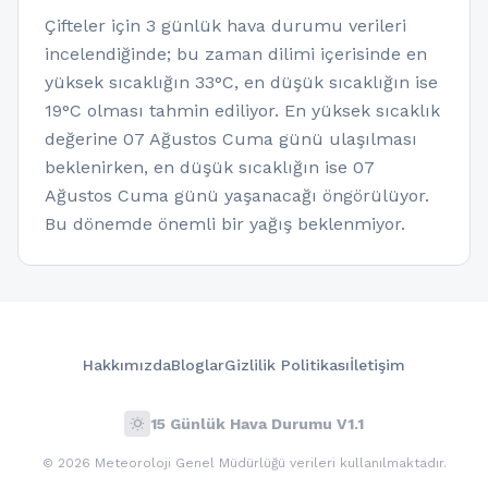
Çifteler için 3 günlük hava durumu verileri
incelendiğinde; bu zaman dilimi içerisinde en
yüksek sıcaklığın 33°C, en düşük sıcaklığın ise
19°C olması tahmin ediliyor. En yüksek sıcaklık
değerine 07 Ağustos Cuma günü ulaşılması
beklenirken, en düşük sıcaklığın ise 07
Ağustos Cuma günü yaşanacağı öngörülüyor.
Bu dönemde önemli bir yağış beklenmiyor.
Hakkımızda
Bloglar
Gizlilik Politikası
İletişim
wb_sunny
15 Günlük Hava Durumu V1.1
© 2026 Meteoroloji Genel Müdürlüğü verileri kullanılmaktadır.