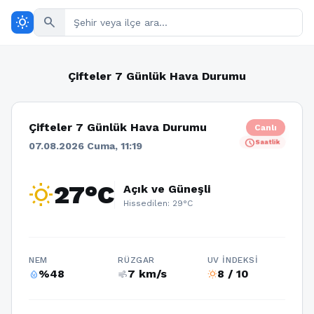
wb_sunny
search
Çifteler 7 Günlük Hava Durumu
Çifteler 7 Günlük Hava Durumu
Canlı
schedule
Saatlik
07.08.2026 Cuma, 11:19
wb_sunny
27°C
Açık ve Güneşli
Hissedilen: 29°C
NEM
RÜZGAR
UV İNDEKSI
%48
7 km/s
8 / 10
humidity_percentage
air
wb_sunny