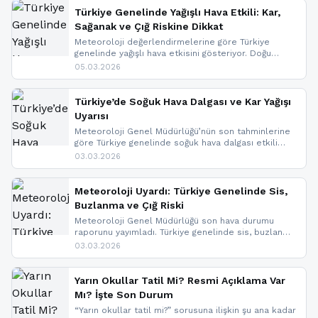
Türkiye Genelinde Yağışlı Hava Etkili: Kar,
Sağanak ve Çığ Riskine Dikkat
Meteoroloji değerlendirmelerine göre Türkiye
genelinde yağışlı hava etkisini gösteriyor. Doğu
bölgelerinde kar yağışı beklenirken Marmara ve
05.03.2026
Kuzey Ege’de sağanak yağmur, yüksek kesimlerde
ise çığ tehlikesi bulunuyor. İç kesimlerde sis ve pus
nedeniyle görüş mesafesinde azalma
Türkiye’de Soğuk Hava Dalgası ve Kar Yağışı
yaşanabileceği belirtiliyor.
Uyarısı
Meteoroloji Genel Müdürlüğü’nün son tahminlerine
göre Türkiye genelinde soğuk hava dalgası etkili
oluyor. Birçok il için kar yağışı ve buzlanma uyarısı
03.03.2026
geldi.
Meteoroloji Uyardı: Türkiye Genelinde Sis,
Buzlanma ve Çığ Riski
Meteoroloji Genel Müdürlüğü son hava durumu
raporunu yayımladı. Türkiye genelinde sis, buzlanma
ve don beklenirken Doğu Anadolu ve Doğu
03.03.2026
Karadeniz’in yüksek kesimlerinde çığ riski uyarısı
yapıldı. İşte son dakika meteoroloji gelişmeleri.
Yarın Okullar Tatil Mi? Resmi Açıklama Var
Mı? İşte Son Durum
“Yarın okullar tatil mi?” sorusuna ilişkin şu ana kadar