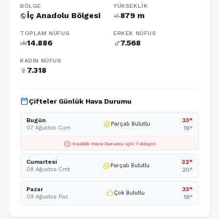
BÖLGE
YÜKSEKLIK
İç Anadolu Bölgesi
879 m
public
terrain
TOPLAM NÜFUS
ERKEK NÜFUS
14.886
7.568
groups
male
KADIN NÜFUS
7.318
female
calendar_today
Çifteler Günlük Hava Durumu
Bugün
33°
partly_cloudy_day
Parçalı Bulutlu
07 Ağustos Cum
19°
schedule
Saatlik Hava Durumu için Tıklayın
Cumartesi
32°
partly_cloudy_day
Parçalı Bulutlu
08 Ağustos Cmt
20°
Pazar
33°
cloud
Çok Bulutlu
09 Ağustos Paz
19°