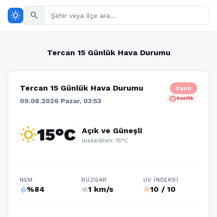
wb_sunny
search
Tercan 15 Günlük Hava Durumu
Tercan 15 Günlük Hava Durumu
Canlı
schedule
Saatlik
09.08.2026 Pazar, 03:53
wb_sunny
15°C
Açık ve Güneşli
Hissedilen: 15°C
NEM
RÜZGAR
UV İNDEKSI
%84
1 km/s
10 / 10
humidity_percentage
air
wb_sunny