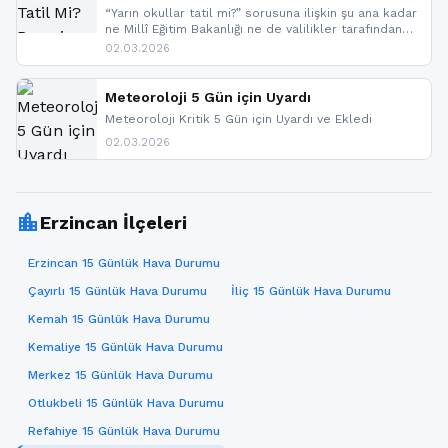
“Yarın okullar tatil mi?” sorusuna ilişkin şu ana kadar
ne Millî Eğitim Bakanlığı ne de valilikler tarafından
yapılmış resmi bir tatil açıklaması bulunmamaktadır.
02.03.2026
Resmi bir duyuru gelmesi halinde gelişmeleri anında
paylaşacağız. En hızlı şekilde haberdar olmak için
sitemizi takip edebilir ve bildirimleri açabilirsiniz.
Meteoroloji 5 Gün için Uyardı
Meteoroloji Kritik 5 Gün için Uyardı ve Ekledi
02.03.2026
location_city
Erzincan İlçeleri
Erzincan 15 Günlük Hava Durumu
Çayırlı 15 Günlük Hava Durumu
İliç 15 Günlük Hava Durumu
Kemah 15 Günlük Hava Durumu
Kemaliye 15 Günlük Hava Durumu
Merkez 15 Günlük Hava Durumu
Otlukbeli 15 Günlük Hava Durumu
Refahiye 15 Günlük Hava Durumu