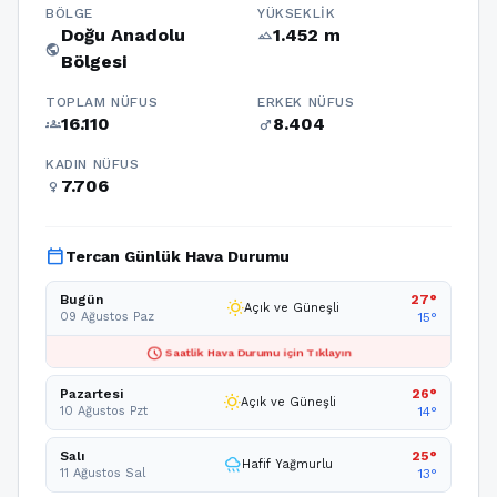
BÖLGE
YÜKSEKLIK
Doğu Anadolu
1.452 m
terrain
public
Bölgesi
TOPLAM NÜFUS
ERKEK NÜFUS
16.110
8.404
groups
male
KADIN NÜFUS
7.706
female
calendar_today
Tercan Günlük Hava Durumu
Bugün
27°
wb_sunny
Açık ve Güneşli
09 Ağustos Paz
15°
schedule
Saatlik Hava Durumu için Tıklayın
Pazartesi
26°
wb_sunny
Açık ve Güneşli
10 Ağustos Pzt
14°
Salı
25°
rainy
Hafif Yağmurlu
11 Ağustos Sal
13°