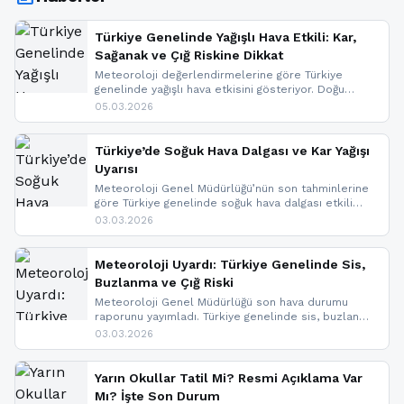
Türkiye Genelinde Yağışlı Hava Etkili: Kar,
Sağanak ve Çığ Riskine Dikkat
Meteoroloji değerlendirmelerine göre Türkiye
genelinde yağışlı hava etkisini gösteriyor. Doğu
bölgelerinde kar yağışı beklenirken Marmara ve
05.03.2026
Kuzey Ege’de sağanak yağmur, yüksek kesimlerde
ise çığ tehlikesi bulunuyor. İç kesimlerde sis ve pus
nedeniyle görüş mesafesinde azalma
Türkiye’de Soğuk Hava Dalgası ve Kar Yağışı
yaşanabileceği belirtiliyor.
Uyarısı
Meteoroloji Genel Müdürlüğü’nün son tahminlerine
göre Türkiye genelinde soğuk hava dalgası etkili
oluyor. Birçok il için kar yağışı ve buzlanma uyarısı
03.03.2026
geldi.
Meteoroloji Uyardı: Türkiye Genelinde Sis,
Buzlanma ve Çığ Riski
Meteoroloji Genel Müdürlüğü son hava durumu
raporunu yayımladı. Türkiye genelinde sis, buzlanma
ve don beklenirken Doğu Anadolu ve Doğu
03.03.2026
Karadeniz’in yüksek kesimlerinde çığ riski uyarısı
yapıldı. İşte son dakika meteoroloji gelişmeleri.
Yarın Okullar Tatil Mi? Resmi Açıklama Var
Mı? İşte Son Durum