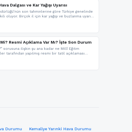
ava Dalgası ve Kar Yağışı Uyarısı
dürlüğü’nün son tahminlerine göre Türkiye genelinde
ili oluyor. Birçok il için kar yağışı ve buzlanma uyarısı
il Mi? Resmi Açıklama Var Mı? İşte Son Durum
?” sorusuna ilişkin şu ana kadar ne Millî Eğitim
kler tarafından yapılmış resmi bir tatil açıklaması
mi bir duyuru gelmesi halinde gelişmeleri anında
 şekilde haberdar olmak için sitemizi takip edebilir ve
iz.
ava Durumu
Kemaliye Yarınki Hava Durumu