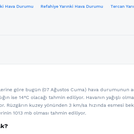
ınki Hava Durumu
Refahiye Yarınki Hava Durumu
Tercan Yar
rine göre bugün (07 Ağustos Cuma) hava durumunun açık
ığın ise 14°C olacağı tahmin ediliyor. Havanın yağışlı olm
or. Rüzgârın kuzey yönünden 3 km/sa hızında esmesi bekl
rinin 1013 mb olması tahmin ediliyor.
ak?