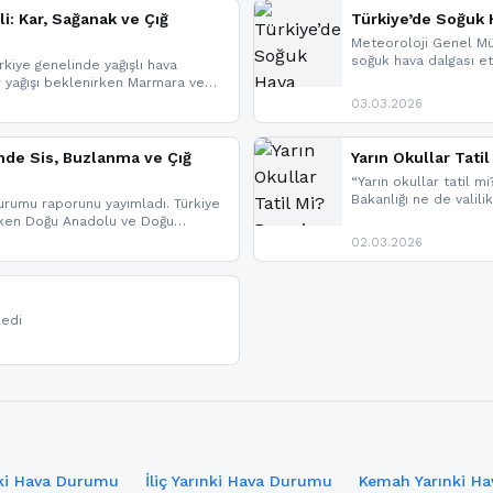
li: Kar, Sağanak ve Çığ
Türkiye’de Soğuk H
Meteoroloji Genel Mü
soğuk hava dalgası etk
kiye genelinde yağışlı hava
geldi.
r yağışı beklenirken Marmara ve
imlerde ise çığ tehlikesi
03.03.2026
eniyle görüş mesafesinde azalma
nde Sis, Buzlanma ve Çığ
Yarın Okullar Tat
“Yarın okullar tatil mi
Bakanlığı ne de valili
rumu raporunu yayımladı. Türkiye
bulunmamaktadır. Res
rken Doğu Anadolu ve Doğu
paylaşacağız. En hızlı
 uyarısı yapıldı. İşte son dakika
02.03.2026
bildirimleri açabilirsin
ledi
ınki Hava Durumu
İliç Yarınki Hava Durumu
Kemah Yarınki H