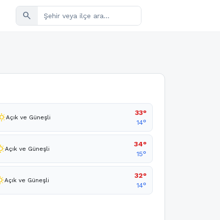
search
33°
_sunny
Açık ve Güneşli
14°
34°
sunny
Açık ve Güneşli
15°
32°
sunny
Açık ve Güneşli
14°