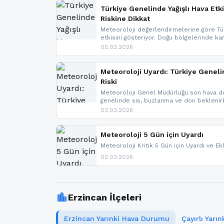
Türkiye Genelinde Yağışlı Hava Etki
Riskine Dikkat
Meteoroloji değerlendirmelerine göre Tür
etkisini gösteriyor. Doğu bölgelerinde ka
Kuzey Ege’de sağanak yağmur, yüksek kes
05.03.2026
bulunuyor. İç kesimlerde sis ve pus ned
yaşanabileceği belirtiliyor.
Meteoroloji Uyardı: Türkiye Geneli
Riski
Meteoroloji Genel Müdürlüğü son hava du
genelinde sis, buzlanma ve don bekleni
Karadeniz’in yüksek kesimlerinde çığ riski
03.03.2026
meteoroloji gelişmeleri.
Meteoroloji 5 Gün için Uyardı
Meteoroloji Kritik 5 Gün için Uyardı ve Ek
02.03.2026
location_city
Erzincan İlçeleri
Erzincan Yarınki Hava Durumu
Çayırlı Yar