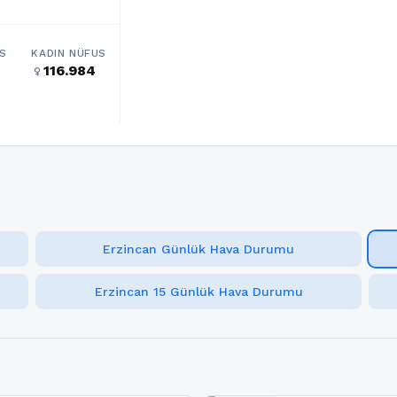
S
KADIN NÜFUS
116.984
female
Erzincan Günlük Hava Durumu
Erzincan 15 Günlük Hava Durumu