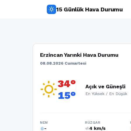
15 Günlük Hava Durumu
wb_sunny
Erzincan Yarınki Hava Durumu
08.08.2026 Cumartesi
34°
wb_sunny
Açık ve Güneşli
15°
En Yüksek / En Düşük
NEM
RÜZGAR
-
4 km/s
humidity_percentage
air
w