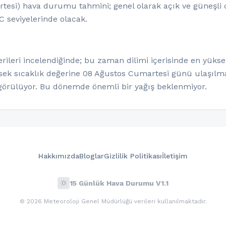
rtesi) hava durumu tahmini; genel olarak açık ve güneşli 
C seviyelerinde olacak.
ileri incelendiğinde; bu zaman dilimi içerisinde en yükse
ksek sıcaklık değerine 08 Ağustos Cumartesi günü ulaşılma
rülüyor. Bu dönemde önemli bir yağış beklenmiyor.
Hakkımızda
Bloglar
Gizlilik Politikası
İletişim
wb_sunny
15 Günlük Hava Durumu V1.1
© 2026 Meteoroloji Genel Müdürlüğü verileri kullanılmaktadır.