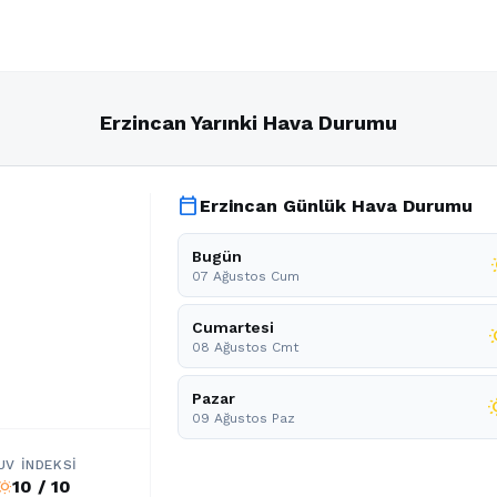
Erzincan Yarınki Hava Durumu
calendar_today
Erzincan Günlük Hava Durumu
Bugün
wb
07 Ağustos Cum
Cumartesi
wb_
08 Ağustos Cmt
Pazar
wb_
09 Ağustos Paz
UV İNDEKSI
10 / 10
b_sunny