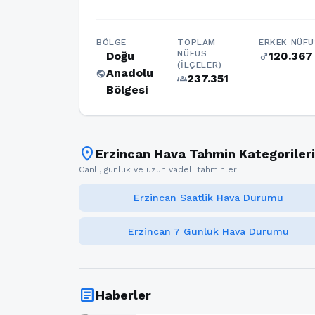
BÖLGE
TOPLAM
ERKEK NÜFU
NÜFUS
Doğu
120.367
male
(İLÇELER)
Anadolu
public
237.351
groups
Bölgesi
location_on
Erzincan Hava Tahmin Kategorileri
Canlı, günlük ve uzun vadeli tahminler
Erzincan Saatlik Hava Durumu
Erzincan 7 Günlük Hava Durumu
article
Haberler