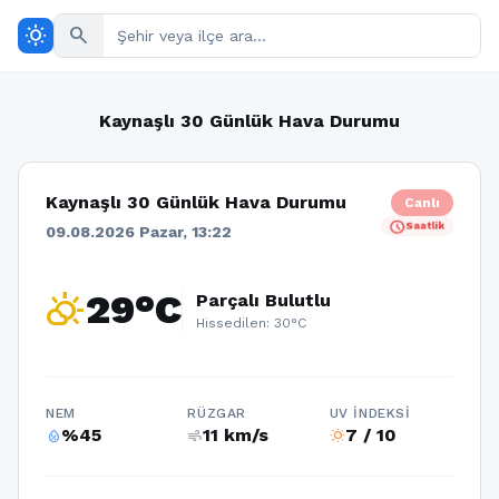
wb_sunny
search
Kaynaşlı 30 Günlük Hava Durumu
Kaynaşlı 30 Günlük Hava Durumu
Canlı
schedule
Saatlik
09.08.2026 Pazar, 13:22
partly_cloudy_day
29°C
Parçalı Bulutlu
Hissedilen: 30°C
NEM
RÜZGAR
UV İNDEKSI
%45
11 km/s
7 / 10
humidity_percentage
air
wb_sunny