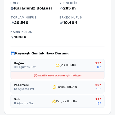
BÖLGE
YÜKSEKLIK
Karadeniz Bölgesi
285 m
public
terrain
TOPLAM NÜFUS
ERKEK NÜFUS
20.540
10.404
groups
male
KADIN NÜFUS
10.136
female
calendar_today
Kaynaşlı Günlük Hava Durumu
Bugün
29°
cloud
Çok Bulutlu
09 Ağustos Paz
17°
schedule
Saatlik Hava Durumu için Tıklayın
Pazartesi
29°
partly_cloudy_day
Parçalı Bulutlu
10 Ağustos Pzt
19°
Salı
29°
partly_cloudy_day
Parçalı Bulutlu
11 Ağustos Sal
18°