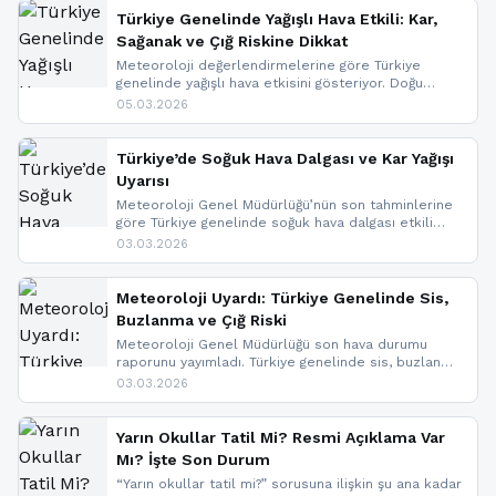
Türkiye Genelinde Yağışlı Hava Etkili: Kar,
Sağanak ve Çığ Riskine Dikkat
Meteoroloji değerlendirmelerine göre Türkiye
genelinde yağışlı hava etkisini gösteriyor. Doğu
bölgelerinde kar yağışı beklenirken Marmara ve
05.03.2026
Kuzey Ege’de sağanak yağmur, yüksek kesimlerde
ise çığ tehlikesi bulunuyor. İç kesimlerde sis ve pus
nedeniyle görüş mesafesinde azalma
Türkiye’de Soğuk Hava Dalgası ve Kar Yağışı
yaşanabileceği belirtiliyor.
Uyarısı
Meteoroloji Genel Müdürlüğü’nün son tahminlerine
göre Türkiye genelinde soğuk hava dalgası etkili
oluyor. Birçok il için kar yağışı ve buzlanma uyarısı
03.03.2026
geldi.
Meteoroloji Uyardı: Türkiye Genelinde Sis,
Buzlanma ve Çığ Riski
Meteoroloji Genel Müdürlüğü son hava durumu
raporunu yayımladı. Türkiye genelinde sis, buzlanma
ve don beklenirken Doğu Anadolu ve Doğu
03.03.2026
Karadeniz’in yüksek kesimlerinde çığ riski uyarısı
yapıldı. İşte son dakika meteoroloji gelişmeleri.
Yarın Okullar Tatil Mi? Resmi Açıklama Var
Mı? İşte Son Durum
“Yarın okullar tatil mi?” sorusuna ilişkin şu ana kadar