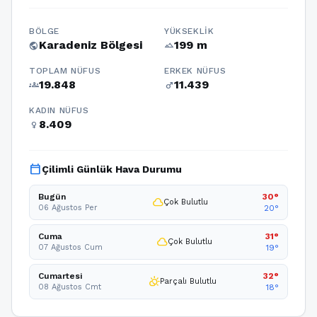
BÖLGE
YÜKSEKLIK
Karadeniz Bölgesi
199 m
public
terrain
TOPLAM NÜFUS
ERKEK NÜFUS
19.848
11.439
groups
male
KADIN NÜFUS
8.409
female
calendar_today
Çilimli Günlük Hava Durumu
Bugün
30°
cloud
Çok Bulutlu
06 Ağustos Per
20°
Cuma
31°
cloud
Çok Bulutlu
07 Ağustos Cum
19°
Cumartesi
32°
partly_cloudy_day
Parçalı Bulutlu
08 Ağustos Cmt
18°