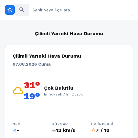
wb_sunny
search
Çilimli Yarınki Hava Durumu
Çilimli Yarınki Hava Durumu
07.08.2026 Cuma
31°
cloud
Çok Bulutlu
19°
En Yüksek / En Düşük
NEM
RÜZGAR
UV İNDEKSI
-
12 km/s
7 / 10
humidity_percentage
air
wb_sunny