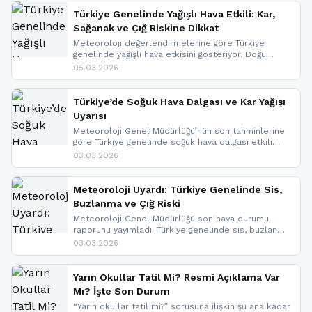
Türkiye Genelinde Yağışlı Hava Etkili: Kar,
Sağanak ve Çığ Riskine Dikkat
Meteoroloji değerlendirmelerine göre Türkiye
genelinde yağışlı hava etkisini gösteriyor. Doğu
bölgelerinde kar yağışı beklenirken Marmara ve
05.03.2026
Kuzey Ege’de sağanak yağmur, yüksek kesimlerde
ise çığ tehlikesi bulunuyor. İç kesimlerde sis ve pus
nedeniyle görüş mesafesinde azalma
Türkiye’de Soğuk Hava Dalgası ve Kar Yağışı
yaşanabileceği belirtiliyor.
Uyarısı
Meteoroloji Genel Müdürlüğü’nün son tahminlerine
göre Türkiye genelinde soğuk hava dalgası etkili
oluyor. Birçok il için kar yağışı ve buzlanma uyarısı
03.03.2026
geldi.
Meteoroloji Uyardı: Türkiye Genelinde Sis,
Buzlanma ve Çığ Riski
Meteoroloji Genel Müdürlüğü son hava durumu
raporunu yayımladı. Türkiye genelinde sis, buzlanma
ve don beklenirken Doğu Anadolu ve Doğu
03.03.2026
Karadeniz’in yüksek kesimlerinde çığ riski uyarısı
yapıldı. İşte son dakika meteoroloji gelişmeleri.
Yarın Okullar Tatil Mi? Resmi Açıklama Var
Mı? İşte Son Durum
“Yarın okullar tatil mi?” sorusuna ilişkin şu ana kadar