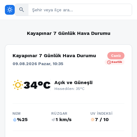
wb_sunny
search
Kayapınar 7 Günlük Hava Durumu
Kayapınar 7 Günlük Hava Durumu
Canlı
schedule
Saatlik
09.08.2026 Pazar, 10:35
wb_sunny
34°C
Açık ve Güneşli
Hissedilen: 35°C
NEM
RÜZGAR
UV İNDEKSI
%25
1 km/s
7 / 10
humidity_percentage
air
wb_sunny