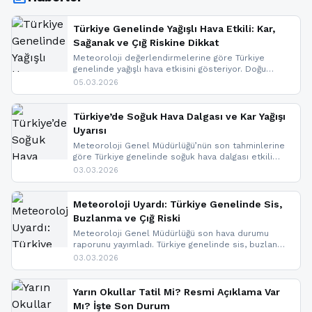
Türkiye Genelinde Yağışlı Hava Etkili: Kar,
Sağanak ve Çığ Riskine Dikkat
Meteoroloji değerlendirmelerine göre Türkiye
genelinde yağışlı hava etkisini gösteriyor. Doğu
bölgelerinde kar yağışı beklenirken Marmara ve
05.03.2026
Kuzey Ege’de sağanak yağmur, yüksek kesimlerde
ise çığ tehlikesi bulunuyor. İç kesimlerde sis ve pus
nedeniyle görüş mesafesinde azalma
Türkiye’de Soğuk Hava Dalgası ve Kar Yağışı
yaşanabileceği belirtiliyor.
Uyarısı
Meteoroloji Genel Müdürlüğü’nün son tahminlerine
göre Türkiye genelinde soğuk hava dalgası etkili
oluyor. Birçok il için kar yağışı ve buzlanma uyarısı
03.03.2026
geldi.
Meteoroloji Uyardı: Türkiye Genelinde Sis,
Buzlanma ve Çığ Riski
Meteoroloji Genel Müdürlüğü son hava durumu
raporunu yayımladı. Türkiye genelinde sis, buzlanma
ve don beklenirken Doğu Anadolu ve Doğu
03.03.2026
Karadeniz’in yüksek kesimlerinde çığ riski uyarısı
yapıldı. İşte son dakika meteoroloji gelişmeleri.
Yarın Okullar Tatil Mi? Resmi Açıklama Var
Mı? İşte Son Durum