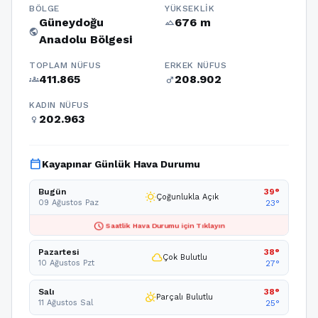
BÖLGE
YÜKSEKLIK
Güneydoğu
676 m
terrain
public
Anadolu Bölgesi
TOPLAM NÜFUS
ERKEK NÜFUS
411.865
208.902
groups
male
KADIN NÜFUS
202.963
female
calendar_today
Kayapınar Günlük Hava Durumu
Bugün
39°
wb_sunny
Çoğunlukla Açık
09 Ağustos Paz
23°
schedule
Saatlik Hava Durumu için Tıklayın
Pazartesi
38°
cloud
Çok Bulutlu
10 Ağustos Pzt
27°
Salı
38°
partly_cloudy_day
Parçalı Bulutlu
11 Ağustos Sal
25°