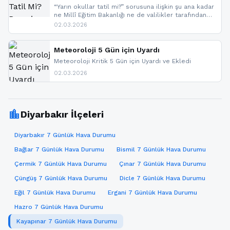
“Yarın okullar tatil mi?” sorusuna ilişkin şu ana kadar
ne Millî Eğitim Bakanlığı ne de valilikler tarafından
yapılmış resmi bir tatil açıklaması bulunmamaktadır.
02.03.2026
Resmi bir duyuru gelmesi halinde gelişmeleri anında
paylaşacağız. En hızlı şekilde haberdar olmak için
sitemizi takip edebilir ve bildirimleri açabilirsiniz.
Meteoroloji 5 Gün için Uyardı
Meteoroloji Kritik 5 Gün için Uyardı ve Ekledi
02.03.2026
location_city
Diyarbakır İlçeleri
Diyarbakır 7 Günlük Hava Durumu
Bağlar 7 Günlük Hava Durumu
Bismil 7 Günlük Hava Durumu
Çermik 7 Günlük Hava Durumu
Çınar 7 Günlük Hava Durumu
Çüngüş 7 Günlük Hava Durumu
Dicle 7 Günlük Hava Durumu
Eğil 7 Günlük Hava Durumu
Ergani 7 Günlük Hava Durumu
Hazro 7 Günlük Hava Durumu
Kayapınar 7 Günlük Hava Durumu