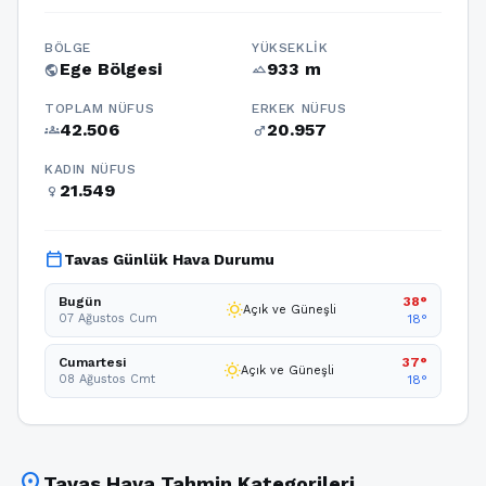
BÖLGE
YÜKSEKLIK
Ege Bölgesi
933 m
public
terrain
TOPLAM NÜFUS
ERKEK NÜFUS
42.506
20.957
groups
male
KADIN NÜFUS
21.549
female
calendar_today
Tavas Günlük Hava Durumu
Bugün
38°
wb_sunny
Açık ve Güneşli
07 Ağustos Cum
18°
Cumartesi
37°
wb_sunny
Açık ve Güneşli
08 Ağustos Cmt
18°
location_on
Tavas Hava Tahmin Kategorileri