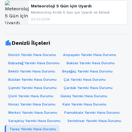
paylaşacağız. En hızlı şekilde haberdar olmak için
sitemizi takip edebilir ve bildirimleri açabilirsiniz.
Meteoroloji 5 Gün için Uyardı
Meteoroloji Kritik 5 Gün için Uyardı ve Ekledi
02.03.2026
location_city
Denizli İlçeleri
Denizli Yarınki Hava Durumu
Acıpayam Yarınki Hava Durumu
Babadağ Yarınki Hava Durumu
Baklan Yarınki Hava Durumu
Bekilli Yarınki Hava Durumu
Beyağaç Yarınki Hava Durumu
Buldan Yarınki Hava Durumu
Çal Yarınki Hava Durumu
Çameli Yarınki Hava Durumu
Çardak Yarınki Hava Durumu
Çivril Yarınki Hava Durumu
Güney Yarınki Hava Durumu
Honaz Yarınki Hava Durumu
Kale Yarınki Hava Durumu
Merkez Yarınki Hava Durumu
Pamukkale Yarınki Hava Durumu
Sarayköy Yarınki Hava Durumu
Serinhisar Yarınki Hava Durumu
Tavas Yarınki Hava Durumu