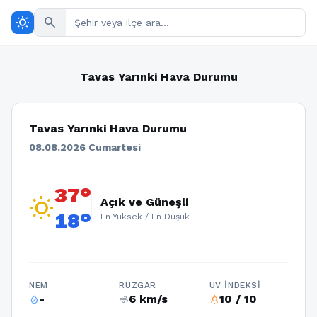
wb_sunny
search
Tavas Yarınki Hava Durumu
Tavas Yarınki Hava Durumu
08.08.2026 Cumartesi
37°
wb_sunny
Açık ve Güneşli
18°
En Yüksek / En Düşük
NEM
RÜZGAR
UV İNDEKSI
-
6 km/s
10 / 10
humidity_percentage
air
wb_sunny