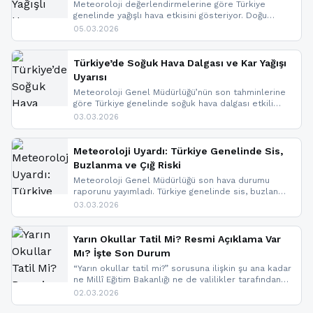
Meteoroloji değerlendirmelerine göre Türkiye
genelinde yağışlı hava etkisini gösteriyor. Doğu
bölgelerinde kar yağışı beklenirken Marmara ve
05.03.2026
Kuzey Ege’de sağanak yağmur, yüksek kesimlerde
ise çığ tehlikesi bulunuyor. İç kesimlerde sis ve pus
nedeniyle görüş mesafesinde azalma
Türkiye’de Soğuk Hava Dalgası ve Kar Yağışı
yaşanabileceği belirtiliyor.
Uyarısı
Meteoroloji Genel Müdürlüğü’nün son tahminlerine
göre Türkiye genelinde soğuk hava dalgası etkili
oluyor. Birçok il için kar yağışı ve buzlanma uyarısı
03.03.2026
geldi.
Meteoroloji Uyardı: Türkiye Genelinde Sis,
Buzlanma ve Çığ Riski
Meteoroloji Genel Müdürlüğü son hava durumu
raporunu yayımladı. Türkiye genelinde sis, buzlanma
ve don beklenirken Doğu Anadolu ve Doğu
03.03.2026
Karadeniz’in yüksek kesimlerinde çığ riski uyarısı
yapıldı. İşte son dakika meteoroloji gelişmeleri.
Yarın Okullar Tatil Mi? Resmi Açıklama Var
Mı? İşte Son Durum
“Yarın okullar tatil mi?” sorusuna ilişkin şu ana kadar
ne Millî Eğitim Bakanlığı ne de valilikler tarafından
yapılmış resmi bir tatil açıklaması bulunmamaktadır.
02.03.2026
Resmi bir duyuru gelmesi halinde gelişmeleri anında