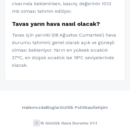
civarında beklenirken, basınç değerinin 1013
mb olması tahmin ediliyor.
Tavas yarın hava nasıl olacak?
Tavas için yarınki (08 Ağustos Cumartesi) hava
durumu tahmini; genel olarak açık ve güneşli
olması bekleniyor. Yarın en yüksek sıcaklık
37°C, en düşük sıcaklık ise 18°C seviyelerinde
olacak.
Hakkımızda
Bloglar
Gizlilik Politikası
İletişim
wb_sunny
15 Günlük Hava Durumu V1.1