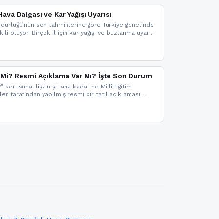
ava Dalgası ve Kar Yağışı Uyarısı
dürlüğü’nün son tahminlerine göre Türkiye genelinde
ili oluyor. Birçok il için kar yağışı ve buzlanma uyarısı
il Mi? Resmi Açıklama Var Mı? İşte Son Durum
?” sorusuna ilişkin şu ana kadar ne Millî Eğitim
kler tarafından yapılmış resmi bir tatil açıklaması
mi bir duyuru gelmesi halinde gelişmeleri anında
 şekilde haberdar olmak için sitemizi takip edebilir ve
iz.