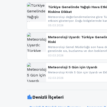
Türkiye Genelinde Yağışlı Hava Etki
Riskine Dikkat
Meteoroloji değerlendirmelerine göre Tür
etkisini gösteriyor. Doğu bölgelerinde ka
Kuzey Ege’de sağanak yağmur, yüksek kes
05.03.2026
bulunuyor. İç kesimlerde sis ve pus ned
yaşanabileceği belirtiliyor.
Meteoroloji Uyardı: Türkiye Geneli
Riski
Meteoroloji Genel Müdürlüğü son hava du
genelinde sis, buzlanma ve don bekleni
Karadeniz’in yüksek kesimlerinde çığ riski
03.03.2026
meteoroloji gelişmeleri.
Meteoroloji 5 Gün için Uyardı
Meteoroloji Kritik 5 Gün için Uyardı ve Ek
02.03.2026
location_city
Denizli İlçeleri