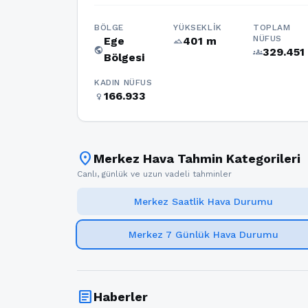
BÖLGE
YÜKSEKLIK
TOPLAM
NÜFUS
Ege
401 m
terrain
public
329.451
groups
Bölgesi
KADIN NÜFUS
166.933
female
location_on
Merkez Hava Tahmin Kategorileri
Canlı, günlük ve uzun vadeli tahminler
Merkez Saatlik Hava Durumu
Merkez 7 Günlük Hava Durumu
article
Haberler