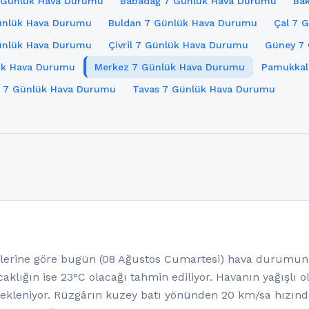
 Günlük Hava Durumu
Babadağ 7 Günlük Hava Durumu
Ba
ünlük Hava Durumu
Buldan 7 Günlük Hava Durumu
Çal 7 
ünlük Hava Durumu
Çivril 7 Günlük Hava Durumu
Güney 7
ük Hava Durumu
Merkez 7 Günlük Hava Durumu
Pamukkal
r 7 Günlük Hava Durumu
Tavas 7 Günlük Hava Durumu
rine göre bugün (08 Ağustos Cumartesi) hava durumunun
aklığın ise 23°C olacağı tahmin ediliyor. Havanın yağışlı 
kleniyor. Rüzgârın kuzey batı yönünden 20 km/sa hızınd