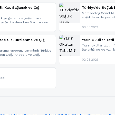
li: Kar, Sağanak ve Çığ
Türkiye’de Soğuk H
Meteoroloji Genel Mü
soğuk hava dalgası etk
kiye genelinde yağışlı hava
geldi.
r yağışı beklenirken Marmara ve
imlerde ise çığ tehlikesi
03.03.2026
eniyle görüş mesafesinde azalma
nde Sis, Buzlanma ve Çığ
Yarın Okullar Tat
“Yarın okullar tatil mi
Bakanlığı ne de valili
rumu raporunu yayımladı. Türkiye
bulunmamaktadır. Res
rken Doğu Anadolu ve Doğu
paylaşacağız. En hızlı
 uyarısı yapıldı. İşte son dakika
02.03.2026
bildirimleri açabilirsin
ledi