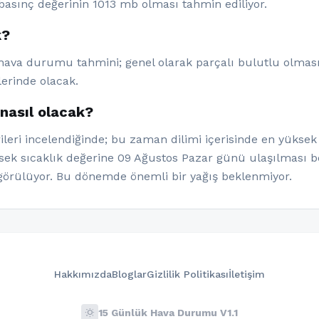
basınç değerinin 1013 mb olması tahmin ediliyor.
k?
 hava durumu tahmini; genel olarak parçalı bulutlu olması 
lerinde olacak.
nasıl olacak?
eri incelendiğinde; bu zaman dilimi içerisinde en yüksek 
ksek sıcaklık değerine 09 Ağustos Pazar günü ulaşılması be
görülüyor. Bu dönemde önemli bir yağış beklenmiyor.
Hakkımızda
Bloglar
Gizlilik Politikası
İletişim
wb_sunny
15 Günlük Hava Durumu V1.1