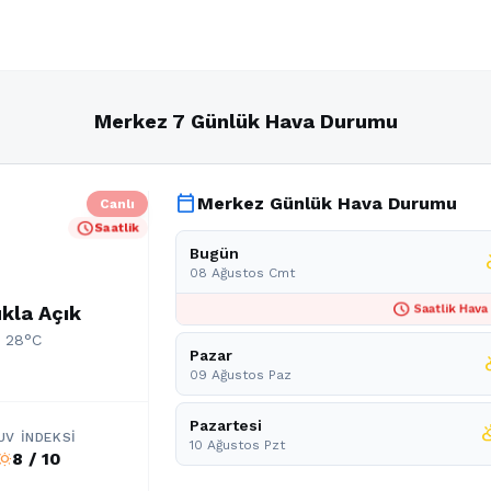
Merkez 7 Günlük Hava Durumu
calendar_today
Merkez Günlük Hava Durumu
Canlı
schedule
Saatlik
Bugün
part
08 Ağustos Cmt
schedule
kla Açık
Saatlik Hava
: 28°C
Pazar
partl
09 Ağustos Paz
Pazartesi
partly_c
UV İNDEKSI
10 Ağustos Pzt
8 / 10
b_sunny