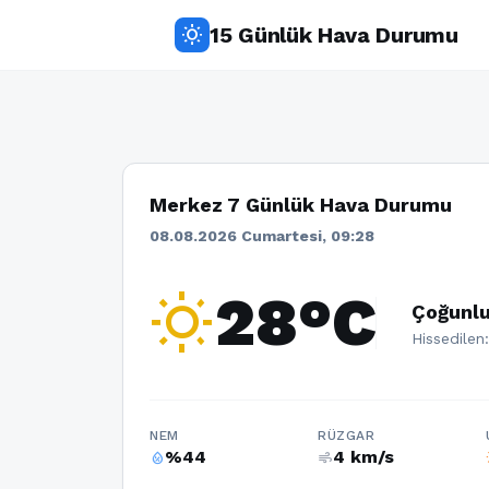
15 Günlük Hava Durumu
wb_sunny
Merkez 7 Günlük Hava Durumu
08.08.2026 Cumartesi, 09:28
wb_sunny
28°C
Çoğunlu
Hissedilen
NEM
RÜZGAR
%44
4 km/s
humidity_percentage
air
w