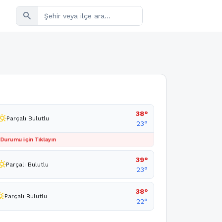
search
38°
ly_cloudy_day
Parçalı Bulutlu
23°
 Durumu için Tıklayın
39°
y_cloudy_day
Parçalı Bulutlu
23°
38°
loudy_day
Parçalı Bulutlu
22°