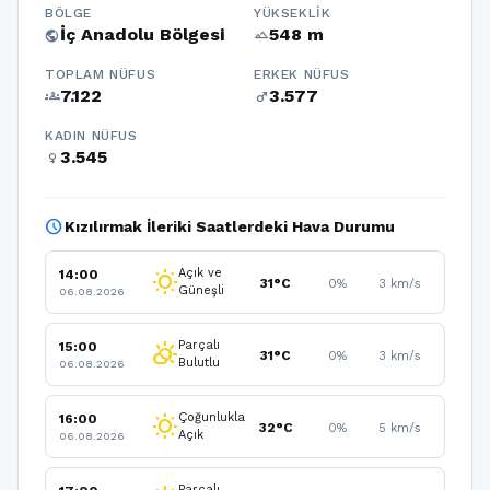
BÖLGE
YÜKSEKLIK
İç Anadolu Bölgesi
548 m
public
terrain
TOPLAM NÜFUS
ERKEK NÜFUS
7.122
3.577
groups
male
KADIN NÜFUS
3.545
female
schedule
Kızılırmak İleriki Saatlerdeki Hava Durumu
Açık ve
14:00
wb_sunny
31°C
0%
3 km/s
Güneşli
06.08.2026
Parçalı
15:00
partly_cloudy_day
31°C
0%
3 km/s
Bulutlu
06.08.2026
Çoğunlukla
16:00
wb_sunny
32°C
0%
5 km/s
Açık
06.08.2026
Parçalı