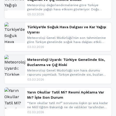
Meteoroloji değerlendirmelerine göre Türkiye
genelinde yağışlı hava etkisini gösteriyor. Doğu
bölgelerinde kar yağışı beklenirken Marmara ve
05.03.2026
Kuzey Ege’de sağanak yağmur, yüksek kesimlerde
ise çığ tehlikesi bulunuyor. İç kesimlerde sis ve pus
nedeniyle görüş mesafesinde azalma
Türkiye’de Soğuk Hava Dalgası ve Kar Yağışı
yaşanabileceği belirtiliyor.
Uyarısı
Meteoroloji Genel Müdürlüğü’nün son tahminlerine
göre Türkiye genelinde soğuk hava dalgası etkili
oluyor. Birçok il için kar yağışı ve buzlanma uyarısı
03.03.2026
geldi.
Meteoroloji Uyardı: Türkiye Genelinde Sis,
Buzlanma ve Çığ Riski
Meteoroloji Genel Müdürlüğü son hava durumu
raporunu yayımladı. Türkiye genelinde sis, buzlanma
ve don beklenirken Doğu Anadolu ve Doğu
03.03.2026
Karadeniz’in yüksek kesimlerinde çığ riski uyarısı
yapıldı. İşte son dakika meteoroloji gelişmeleri.
Yarın Okullar Tatil Mi? Resmi Açıklama Var
Mı? İşte Son Durum
“Yarın okullar tatil mi?” sorusuna ilişkin şu ana kadar
ne Millî Eğitim Bakanlığı ne de valilikler tarafından
yapılmış resmi bir tatil açıklaması bulunmamaktadır.
02.03.2026
Resmi bir duyuru gelmesi halinde gelişmeleri anında