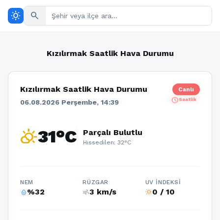
wb_sunny
search
Kızılırmak Saatlik Hava Durumu
Kızılırmak Saatlik Hava Durumu
Canlı
schedule
Saatlik
06.08.2026 Perşembe, 14:39
partly_cloudy_day
31°C
Parçalı Bulutlu
Hissedilen: 32°C
NEM
RÜZGAR
UV İNDEKSI
%32
3 km/s
0 / 10
humidity_percentage
air
wb_sunny