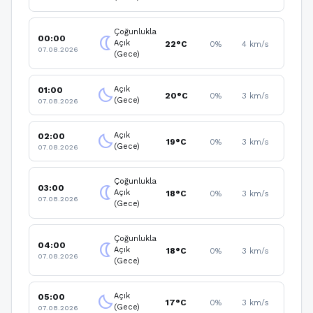
Çoğunlukla
00:00
nightlight
Açık
22°C
0%
4 km/s
07.08.2026
(Gece)
Açık
01:00
clear_night
20°C
0%
3 km/s
(Gece)
07.08.2026
Açık
02:00
clear_night
19°C
0%
3 km/s
(Gece)
07.08.2026
Çoğunlukla
03:00
nightlight
Açık
18°C
0%
3 km/s
07.08.2026
(Gece)
Çoğunlukla
04:00
nightlight
Açık
18°C
0%
3 km/s
07.08.2026
(Gece)
Açık
05:00
clear_night
17°C
0%
3 km/s
(Gece)
07.08.2026