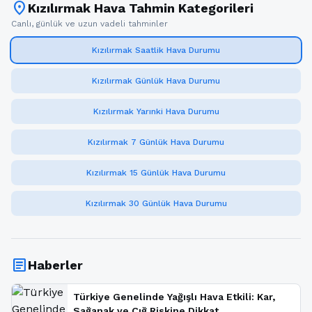
location_on
Kızılırmak Hava Tahmin Kategorileri
Canlı, günlük ve uzun vadeli tahminler
Kızılırmak Saatlik Hava Durumu
Kızılırmak Günlük Hava Durumu
Kızılırmak Yarınki Hava Durumu
Kızılırmak 7 Günlük Hava Durumu
Kızılırmak 15 Günlük Hava Durumu
Kızılırmak 30 Günlük Hava Durumu
article
Haberler
Türkiye Genelinde Yağışlı Hava Etkili: Kar,
Sağanak ve Çığ Riskine Dikkat