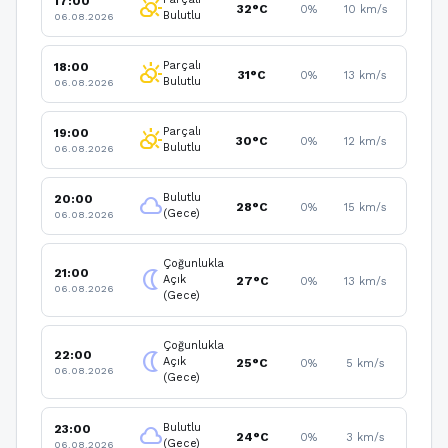
17:00
partly_cloudy_day
32°C
0%
10 km/s
Bulutlu
06.08.2026
Parçalı
18:00
partly_cloudy_day
31°C
0%
13 km/s
Bulutlu
06.08.2026
Parçalı
19:00
partly_cloudy_day
30°C
0%
12 km/s
Bulutlu
06.08.2026
Bulutlu
20:00
cloud
28°C
0%
15 km/s
(Gece)
06.08.2026
Çoğunlukla
21:00
nightlight
Açık
27°C
0%
13 km/s
06.08.2026
(Gece)
Çoğunlukla
22:00
nightlight
Açık
25°C
0%
5 km/s
06.08.2026
(Gece)
Bulutlu
23:00
cloud
24°C
0%
3 km/s
(Gece)
06.08.2026