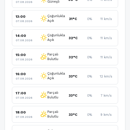
Güneşli
07.08.2026
Çoğunlukla
13:00
wb_sunny
31°C
0%
11 km/s
Açık
07.08.2026
Çoğunlukla
14:00
wb_sunny
32°C
0%
11 km/s
Açık
07.08.2026
Parçalı
15:00
partly_cloudy_day
32°C
0%
11 km/s
Bulutlu
07.08.2026
Çoğunlukla
16:00
wb_sunny
33°C
0%
12 km/s
Açık
07.08.2026
Parçalı
17:00
partly_cloudy_day
33°C
0%
7 km/s
Bulutlu
07.08.2026
Parçalı
18:00
partly_cloudy_day
33°C
0%
9 km/s
Bulutlu
07.08.2026