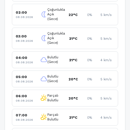
Çoğunlukla
02:00
nightlight
Açık
22°C
0%
5 km/s
08.08.2026
(Gece)
Çoğunlukla
03:00
nightlight
Açık
21°C
0%
5 km/s
08.08.2026
(Gece)
Bulutlu
04:00
cloud
21°C
0%
4 km/s
(Gece)
08.08.2026
Bulutlu
05:00
cloud
20°C
0%
5 km/s
(Gece)
08.08.2026
Parçalı
06:00
partly_cloudy_day
20°C
0%
5 km/s
Bulutlu
08.08.2026
Parçalı
07:00
partly_cloudy_day
21°C
0%
4 km/s
Bulutlu
08.08.2026