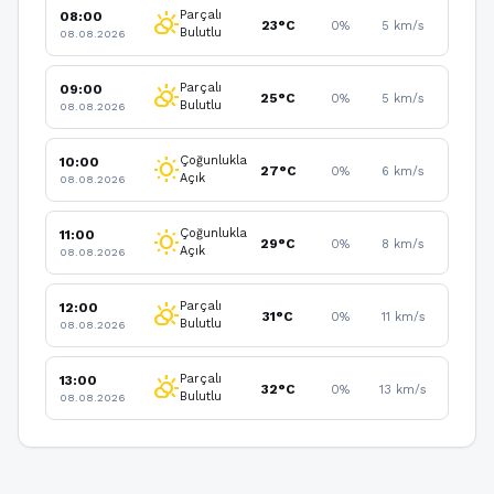
Parçalı
08:00
partly_cloudy_day
23°C
0%
5 km/s
Bulutlu
08.08.2026
Parçalı
09:00
partly_cloudy_day
25°C
0%
5 km/s
Bulutlu
08.08.2026
Çoğunlukla
10:00
wb_sunny
27°C
0%
6 km/s
Açık
08.08.2026
Çoğunlukla
11:00
wb_sunny
29°C
0%
8 km/s
Açık
08.08.2026
Parçalı
12:00
partly_cloudy_day
31°C
0%
11 km/s
Bulutlu
08.08.2026
Parçalı
13:00
partly_cloudy_day
32°C
0%
13 km/s
Bulutlu
08.08.2026