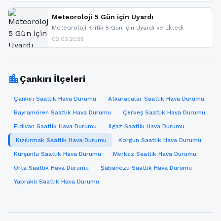
paylaşacağız. En hızlı şekilde haberdar olmak için
sitemizi takip edebilir ve bildirimleri açabilirsiniz.
Meteoroloji 5 Gün için Uyardı
Meteoroloji Kritik 5 Gün için Uyardı ve Ekledi
02.03.2026
location_city
Çankırı İlçeleri
Çankırı Saatlik Hava Durumu
Atkaracalar Saatlik Hava Durumu
Bayramören Saatlik Hava Durumu
Çerkeş Saatlik Hava Durumu
Eldivan Saatlik Hava Durumu
Ilgaz Saatlik Hava Durumu
Kızılırmak Saatlik Hava Durumu
Korgun Saatlik Hava Durumu
Kurşunlu Saatlik Hava Durumu
Merkez Saatlik Hava Durumu
Orta Saatlik Hava Durumu
Şabanözü Saatlik Hava Durumu
Yapraklı Saatlik Hava Durumu