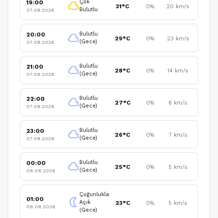
Çok
19:00
cloud
31°C
0%
20 km/s
Bulutlu
07.08.2026
Bulutlu
20:00
cloud
29°C
0%
23 km/s
(Gece)
07.08.2026
Bulutlu
21:00
cloud
28°C
0%
14 km/s
(Gece)
07.08.2026
Bulutlu
22:00
cloud
27°C
0%
8 km/s
(Gece)
07.08.2026
Bulutlu
23:00
cloud
26°C
0%
7 km/s
(Gece)
07.08.2026
Bulutlu
00:00
cloud
25°C
0%
5 km/s
(Gece)
08.08.2026
Çoğunlukla
01:00
nightlight
Açık
23°C
0%
5 km/s
08.08.2026
(Gece)