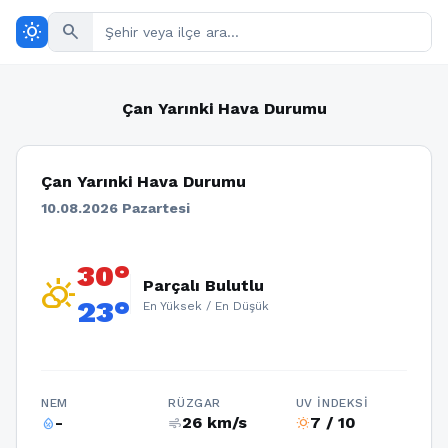
wb_sunny
search
Çan Yarınki Hava Durumu
Çan Yarınki Hava Durumu
10.08.2026 Pazartesi
30°
partly_cloudy_day
Parçalı Bulutlu
23°
En Yüksek / En Düşük
NEM
RÜZGAR
UV İNDEKSI
-
26 km/s
7 / 10
humidity_percentage
air
wb_sunny