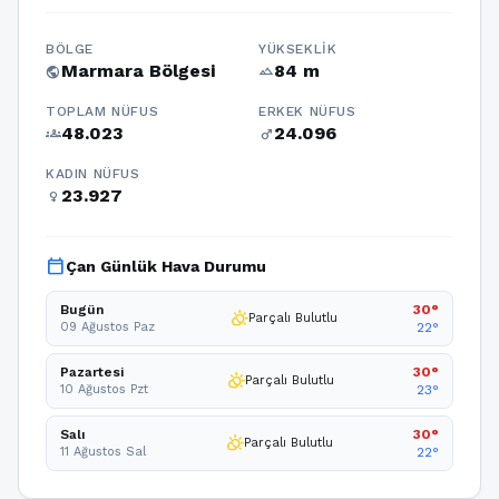
BÖLGE
YÜKSEKLIK
Marmara Bölgesi
84 m
public
terrain
TOPLAM NÜFUS
ERKEK NÜFUS
48.023
24.096
groups
male
KADIN NÜFUS
23.927
female
calendar_today
Çan Günlük Hava Durumu
Bugün
30°
partly_cloudy_day
Parçalı Bulutlu
09 Ağustos Paz
22°
Pazartesi
30°
partly_cloudy_day
Parçalı Bulutlu
10 Ağustos Pzt
23°
Salı
30°
partly_cloudy_day
Parçalı Bulutlu
11 Ağustos Sal
22°