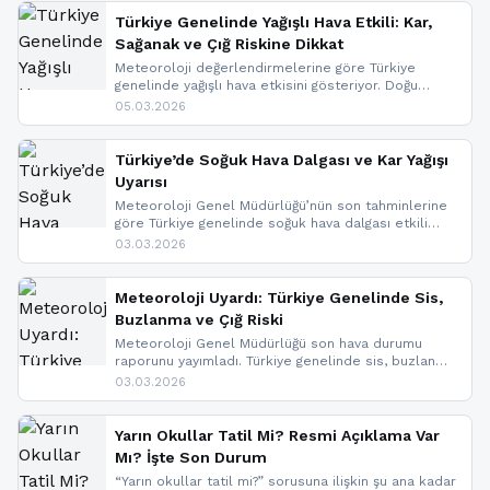
Türkiye Genelinde Yağışlı Hava Etkili: Kar,
Sağanak ve Çığ Riskine Dikkat
Meteoroloji değerlendirmelerine göre Türkiye
genelinde yağışlı hava etkisini gösteriyor. Doğu
bölgelerinde kar yağışı beklenirken Marmara ve
05.03.2026
Kuzey Ege’de sağanak yağmur, yüksek kesimlerde
ise çığ tehlikesi bulunuyor. İç kesimlerde sis ve pus
nedeniyle görüş mesafesinde azalma
Türkiye’de Soğuk Hava Dalgası ve Kar Yağışı
yaşanabileceği belirtiliyor.
Uyarısı
Meteoroloji Genel Müdürlüğü’nün son tahminlerine
göre Türkiye genelinde soğuk hava dalgası etkili
oluyor. Birçok il için kar yağışı ve buzlanma uyarısı
03.03.2026
geldi.
Meteoroloji Uyardı: Türkiye Genelinde Sis,
Buzlanma ve Çığ Riski
Meteoroloji Genel Müdürlüğü son hava durumu
raporunu yayımladı. Türkiye genelinde sis, buzlanma
ve don beklenirken Doğu Anadolu ve Doğu
03.03.2026
Karadeniz’in yüksek kesimlerinde çığ riski uyarısı
yapıldı. İşte son dakika meteoroloji gelişmeleri.
Yarın Okullar Tatil Mi? Resmi Açıklama Var
Mı? İşte Son Durum
“Yarın okullar tatil mi?” sorusuna ilişkin şu ana kadar