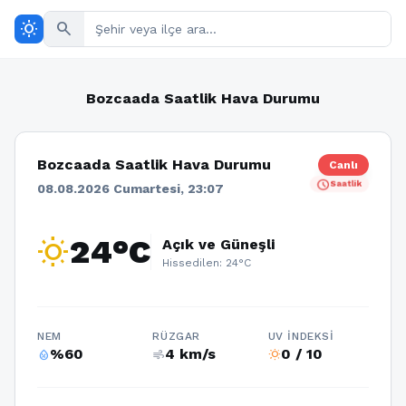
wb_sunny
search
Bozcaada Saatlik Hava Durumu
Bozcaada Saatlik Hava Durumu
Canlı
schedule
Saatlik
08.08.2026 Cumartesi, 23:07
wb_sunny
24°C
Açık ve Güneşli
Hissedilen: 24°C
NEM
RÜZGAR
UV İNDEKSI
%60
4 km/s
0 / 10
humidity_percentage
air
wb_sunny