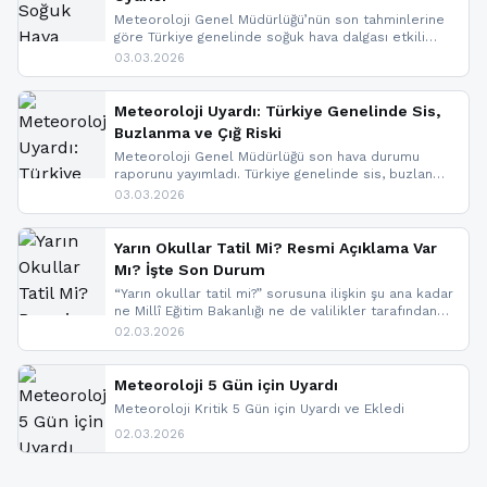
Meteoroloji Genel Müdürlüğü’nün son tahminlerine
göre Türkiye genelinde soğuk hava dalgası etkili
oluyor. Birçok il için kar yağışı ve buzlanma uyarısı
03.03.2026
geldi.
Meteoroloji Uyardı: Türkiye Genelinde Sis,
Buzlanma ve Çığ Riski
Meteoroloji Genel Müdürlüğü son hava durumu
raporunu yayımladı. Türkiye genelinde sis, buzlanma
ve don beklenirken Doğu Anadolu ve Doğu
03.03.2026
Karadeniz’in yüksek kesimlerinde çığ riski uyarısı
yapıldı. İşte son dakika meteoroloji gelişmeleri.
Yarın Okullar Tatil Mi? Resmi Açıklama Var
Mı? İşte Son Durum
“Yarın okullar tatil mi?” sorusuna ilişkin şu ana kadar
ne Millî Eğitim Bakanlığı ne de valilikler tarafından
yapılmış resmi bir tatil açıklaması bulunmamaktadır.
02.03.2026
Resmi bir duyuru gelmesi halinde gelişmeleri anında
paylaşacağız. En hızlı şekilde haberdar olmak için
sitemizi takip edebilir ve bildirimleri açabilirsiniz.
Meteoroloji 5 Gün için Uyardı
Meteoroloji Kritik 5 Gün için Uyardı ve Ekledi
02.03.2026