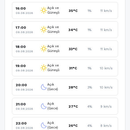
Açık ve
16:00
wb_sunny
35°C
1%
11 km/s
Güneşli
09.08.2026
Açık ve
17:00
wb_sunny
34°C
1%
11 km/s
Güneşli
09.08.2026
Açık ve
18:00
wb_sunny
33°C
1%
11 km/s
Güneşli
09.08.2026
Açık ve
19:00
wb_sunny
31°C
1%
10 km/s
Güneşli
09.08.2026
Açık
20:00
clear_night
28°C
3%
10 km/s
(Gece)
09.08.2026
Açık
21:00
clear_night
27°C
4%
9 km/s
(Gece)
09.08.2026
Açık
22:00
clear_night
26°C
4%
8 km/s
(Gece)
09.08.2026