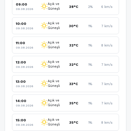
Açık ve
09:00
wb_sunny
28°C
2%
6 km/s
Güneşli
09.08.2026
Açık ve
10:00
wb_sunny
30°C
1%
7 km/s
Güneşli
09.08.2026
Açık ve
11:00
wb_sunny
32°C
1%
8 km/s
Güneşli
09.08.2026
Açık ve
12:00
wb_sunny
32°C
1%
7 km/s
Güneşli
09.08.2026
Açık ve
13:00
wb_sunny
33°C
1%
7 km/s
Güneşli
09.08.2026
Açık ve
14:00
wb_sunny
35°C
1%
7 km/s
Güneşli
09.08.2026
Açık ve
15:00
wb_sunny
35°C
1%
8 km/s
Güneşli
09.08.2026