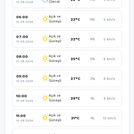
(Gece)
10.08.2026
Açık ve
06:00
wb_sunny
22°C
11%
5 km/s
Güneşli
10.08.2026
Açık ve
07:00
wb_sunny
22°C
9%
5 km/s
Güneşli
10.08.2026
Açık ve
08:00
wb_sunny
25°C
5%
6 km/s
Güneşli
10.08.2026
Açık ve
09:00
wb_sunny
27°C
2%
8 km/s
Güneşli
10.08.2026
Açık ve
10:00
wb_sunny
29°C
1%
9 km/s
Güneşli
10.08.2026
Açık ve
11:00
wb_sunny
31°C
1%
10 km/s
Güneşli
10.08.2026