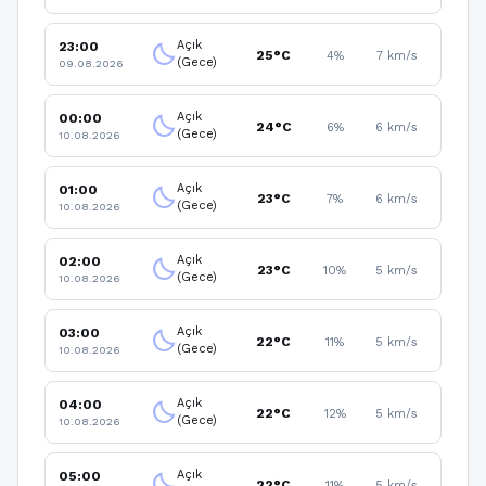
Açık
23:00
clear_night
25°C
4%
7 km/s
(Gece)
09.08.2026
Açık
00:00
clear_night
24°C
6%
6 km/s
(Gece)
10.08.2026
Açık
01:00
clear_night
23°C
7%
6 km/s
(Gece)
10.08.2026
Açık
02:00
clear_night
23°C
10%
5 km/s
(Gece)
10.08.2026
Açık
03:00
clear_night
22°C
11%
5 km/s
(Gece)
10.08.2026
Açık
04:00
clear_night
22°C
12%
5 km/s
(Gece)
10.08.2026
Açık
05:00
clear_night
22°C
11%
5 km/s