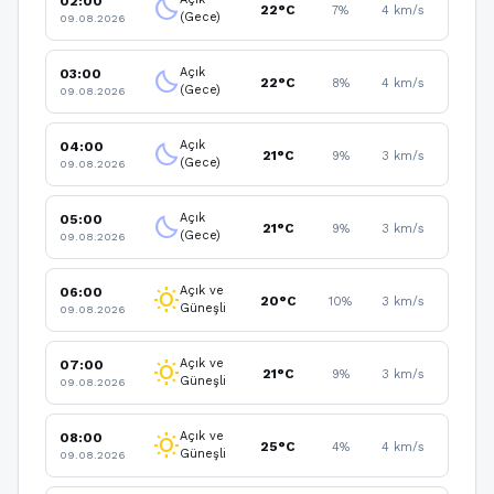
02:00
clear_night
22°C
7%
4 km/s
(Gece)
09.08.2026
Açık
03:00
clear_night
22°C
8%
4 km/s
(Gece)
09.08.2026
Açık
04:00
clear_night
21°C
9%
3 km/s
(Gece)
09.08.2026
Açık
05:00
clear_night
21°C
9%
3 km/s
(Gece)
09.08.2026
Açık ve
06:00
wb_sunny
20°C
10%
3 km/s
Güneşli
09.08.2026
Açık ve
07:00
wb_sunny
21°C
9%
3 km/s
Güneşli
09.08.2026
Açık ve
08:00
wb_sunny
25°C
4%
4 km/s
Güneşli
09.08.2026