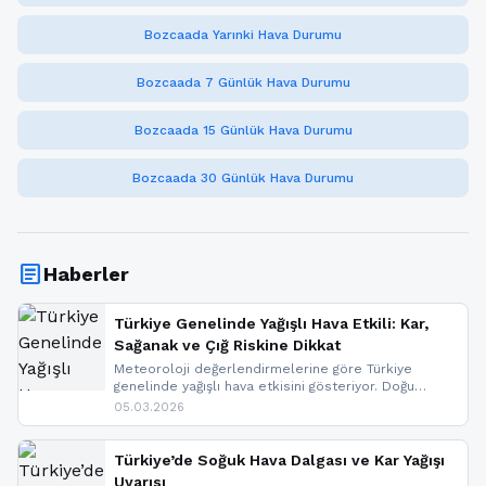
Bozcaada Yarınki Hava Durumu
Bozcaada 7 Günlük Hava Durumu
Bozcaada 15 Günlük Hava Durumu
Bozcaada 30 Günlük Hava Durumu
article
Haberler
Türkiye Genelinde Yağışlı Hava Etkili: Kar,
Sağanak ve Çığ Riskine Dikkat
Meteoroloji değerlendirmelerine göre Türkiye
genelinde yağışlı hava etkisini gösteriyor. Doğu
bölgelerinde kar yağışı beklenirken Marmara ve
05.03.2026
Kuzey Ege’de sağanak yağmur, yüksek kesimlerde
ise çığ tehlikesi bulunuyor. İç kesimlerde sis ve pus
nedeniyle görüş mesafesinde azalma
Türkiye’de Soğuk Hava Dalgası ve Kar Yağışı
yaşanabileceği belirtiliyor.
Uyarısı