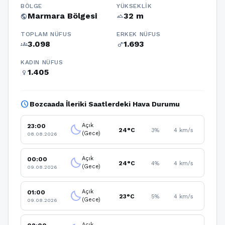
BÖLGE
YÜKSEKLIK
Marmara Bölgesi
32 m
public
terrain
TOPLAM NÜFUS
ERKEK NÜFUS
3.098
1.693
groups
male
KADIN NÜFUS
1.405
female
schedule
Bozcaada İleriki Saatlerdeki Hava Durumu
Açık
23:00
clear_night
24°C
3%
4 km/s
(Gece)
08.08.2026
Açık
00:00
clear_night
24°C
4%
4 km/s
(Gece)
09.08.2026
Açık
01:00
clear_night
23°C
5%
4 km/s
(Gece)
09.08.2026
Açık