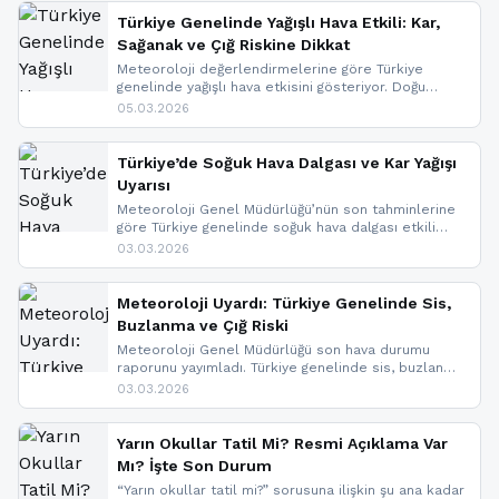
Türkiye Genelinde Yağışlı Hava Etkili: Kar,
Sağanak ve Çığ Riskine Dikkat
Meteoroloji değerlendirmelerine göre Türkiye
genelinde yağışlı hava etkisini gösteriyor. Doğu
bölgelerinde kar yağışı beklenirken Marmara ve
05.03.2026
Kuzey Ege’de sağanak yağmur, yüksek kesimlerde
ise çığ tehlikesi bulunuyor. İç kesimlerde sis ve pus
nedeniyle görüş mesafesinde azalma
Türkiye’de Soğuk Hava Dalgası ve Kar Yağışı
yaşanabileceği belirtiliyor.
Uyarısı
Meteoroloji Genel Müdürlüğü’nün son tahminlerine
göre Türkiye genelinde soğuk hava dalgası etkili
oluyor. Birçok il için kar yağışı ve buzlanma uyarısı
03.03.2026
geldi.
Meteoroloji Uyardı: Türkiye Genelinde Sis,
Buzlanma ve Çığ Riski
Meteoroloji Genel Müdürlüğü son hava durumu
raporunu yayımladı. Türkiye genelinde sis, buzlanma
ve don beklenirken Doğu Anadolu ve Doğu
03.03.2026
Karadeniz’in yüksek kesimlerinde çığ riski uyarısı
yapıldı. İşte son dakika meteoroloji gelişmeleri.
Yarın Okullar Tatil Mi? Resmi Açıklama Var
Mı? İşte Son Durum
“Yarın okullar tatil mi?” sorusuna ilişkin şu ana kadar