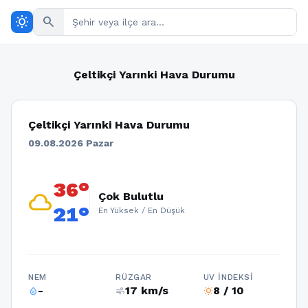
wb_sunny
search
Çeltikçi Yarınki Hava Durumu
Çeltikçi Yarınki Hava Durumu
09.08.2026 Pazar
36°
cloud
Çok Bulutlu
21°
En Yüksek / En Düşük
NEM
RÜZGAR
UV İNDEKSI
-
17 km/s
8 / 10
humidity_percentage
air
wb_sunny