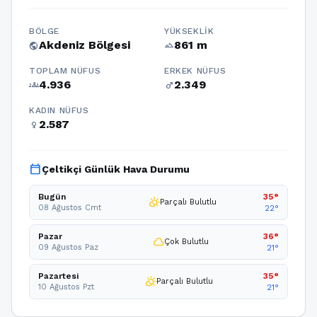
BÖLGE
YÜKSEKLIK
Akdeniz Bölgesi
861 m
public
terrain
TOPLAM NÜFUS
ERKEK NÜFUS
4.936
2.349
groups
male
KADIN NÜFUS
2.587
female
calendar_today
Çeltikçi Günlük Hava Durumu
Bugün
35°
partly_cloudy_day
Parçalı Bulutlu
08 Ağustos Cmt
22°
Pazar
36°
cloud
Çok Bulutlu
09 Ağustos Paz
21°
Pazartesi
35°
partly_cloudy_day
Parçalı Bulutlu
10 Ağustos Pzt
21°