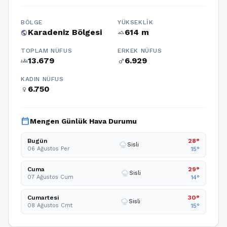
BÖLGE
YÜKSEKLIK
Karadeniz Bölgesi
614 m
public
terrain
TOPLAM NÜFUS
ERKEK NÜFUS
13.679
6.929
groups
male
KADIN NÜFUS
6.750
female
calendar_today
Mengen Günlük Hava Durumu
Bugün
28°
foggy
Sisli
06 Ağustos Per
15°
Cuma
29°
foggy
Sisli
07 Ağustos Cum
14°
Cumartesi
30°
foggy
Sisli
08 Ağustos Cmt
15°