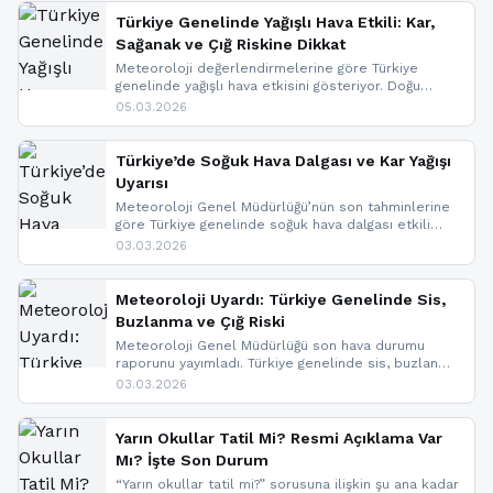
Türkiye Genelinde Yağışlı Hava Etkili: Kar,
Sağanak ve Çığ Riskine Dikkat
Meteoroloji değerlendirmelerine göre Türkiye
genelinde yağışlı hava etkisini gösteriyor. Doğu
bölgelerinde kar yağışı beklenirken Marmara ve
05.03.2026
Kuzey Ege’de sağanak yağmur, yüksek kesimlerde
ise çığ tehlikesi bulunuyor. İç kesimlerde sis ve pus
nedeniyle görüş mesafesinde azalma
Türkiye’de Soğuk Hava Dalgası ve Kar Yağışı
yaşanabileceği belirtiliyor.
Uyarısı
Meteoroloji Genel Müdürlüğü’nün son tahminlerine
göre Türkiye genelinde soğuk hava dalgası etkili
oluyor. Birçok il için kar yağışı ve buzlanma uyarısı
03.03.2026
geldi.
Meteoroloji Uyardı: Türkiye Genelinde Sis,
Buzlanma ve Çığ Riski
Meteoroloji Genel Müdürlüğü son hava durumu
raporunu yayımladı. Türkiye genelinde sis, buzlanma
ve don beklenirken Doğu Anadolu ve Doğu
03.03.2026
Karadeniz’in yüksek kesimlerinde çığ riski uyarısı
yapıldı. İşte son dakika meteoroloji gelişmeleri.
Yarın Okullar Tatil Mi? Resmi Açıklama Var
Mı? İşte Son Durum
“Yarın okullar tatil mi?” sorusuna ilişkin şu ana kadar