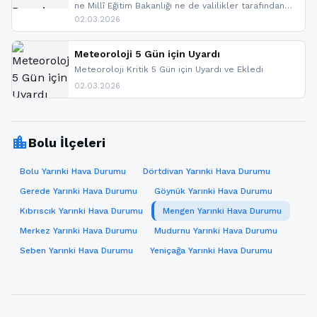
ne Millî Eğitim Bakanlığı ne de valilikler tarafından
yapılmış resmi bir tatil açıklaması bulunmamaktadır.
02.03.2026
Resmi bir duyuru gelmesi halinde gelişmeleri anında
paylaşacağız. En hızlı şekilde haberdar olmak için
sitemizi takip edebilir ve bildirimleri açabilirsiniz.
Meteoroloji 5 Gün için Uyardı
Meteoroloji Kritik 5 Gün için Uyardı ve Ekledi
02.03.2026
location_city
Bolu İlçeleri
Bolu Yarınki Hava Durumu
Dörtdivan Yarınki Hava Durumu
Gerede Yarınki Hava Durumu
Göynük Yarınki Hava Durumu
Kıbrıscık Yarınki Hava Durumu
Mengen Yarınki Hava Durumu
Merkez Yarınki Hava Durumu
Mudurnu Yarınki Hava Durumu
Seben Yarınki Hava Durumu
Yeniçağa Yarınki Hava Durumu