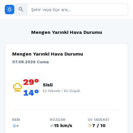
wb_sunny
search
Mengen Yarınki Hava Durumu
Mengen Yarınki Hava Durumu
07.08.2026 Cuma
29°
foggy
Sisli
14°
En Yüksek / En Düşük
NEM
RÜZGAR
UV İNDEKSI
-
15 km/s
7 / 10
humidity_percentage
air
wb_sunny