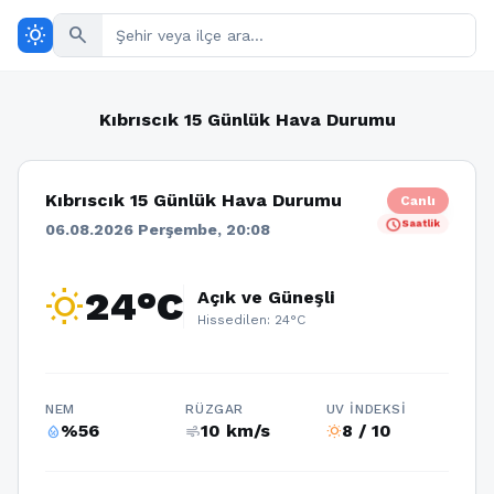
wb_sunny
search
Kıbrıscık 15 Günlük Hava Durumu
Kıbrıscık 15 Günlük Hava Durumu
Canlı
schedule
Saatlik
06.08.2026 Perşembe, 20:08
wb_sunny
24°C
Açık ve Güneşli
Hissedilen: 24°C
NEM
RÜZGAR
UV İNDEKSI
%56
10 km/s
8 / 10
humidity_percentage
air
wb_sunny