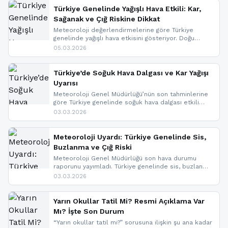
Türkiye Genelinde Yağışlı Hava Etkili: Kar,
Sağanak ve Çığ Riskine Dikkat
Meteoroloji değerlendirmelerine göre Türkiye
genelinde yağışlı hava etkisini gösteriyor. Doğu
bölgelerinde kar yağışı beklenirken Marmara ve
05.03.2026
Kuzey Ege’de sağanak yağmur, yüksek kesimlerde
ise çığ tehlikesi bulunuyor. İç kesimlerde sis ve pus
nedeniyle görüş mesafesinde azalma
Türkiye’de Soğuk Hava Dalgası ve Kar Yağışı
yaşanabileceği belirtiliyor.
Uyarısı
Meteoroloji Genel Müdürlüğü’nün son tahminlerine
göre Türkiye genelinde soğuk hava dalgası etkili
oluyor. Birçok il için kar yağışı ve buzlanma uyarısı
03.03.2026
geldi.
Meteoroloji Uyardı: Türkiye Genelinde Sis,
Buzlanma ve Çığ Riski
Meteoroloji Genel Müdürlüğü son hava durumu
raporunu yayımladı. Türkiye genelinde sis, buzlanma
ve don beklenirken Doğu Anadolu ve Doğu
03.03.2026
Karadeniz’in yüksek kesimlerinde çığ riski uyarısı
yapıldı. İşte son dakika meteoroloji gelişmeleri.
Yarın Okullar Tatil Mi? Resmi Açıklama Var
Mı? İşte Son Durum
“Yarın okullar tatil mi?” sorusuna ilişkin şu ana kadar