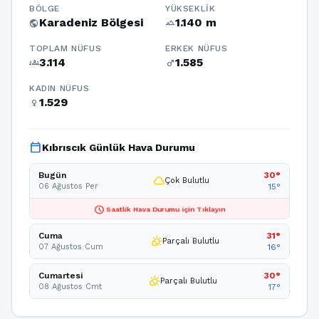
BÖLGE
YÜKSEKLIK
Karadeniz Bölgesi
1.140 m
public
terrain
TOPLAM NÜFUS
ERKEK NÜFUS
3.114
1.585
groups
male
KADIN NÜFUS
1.529
female
calendar_today
Kıbrıscık Günlük Hava Durumu
Bugün
30°
cloud
Çok Bulutlu
06 Ağustos Per
15°
schedule
Saatlik Hava Durumu için Tıklayın
Cuma
31°
partly_cloudy_day
Parçalı Bulutlu
07 Ağustos Cum
16°
Cumartesi
30°
partly_cloudy_day
Parçalı Bulutlu
08 Ağustos Cmt
17°