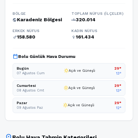
BÖLGE
TOPLAM NÜFUS (İLÇELER)
Karadeniz Bölgesi
320.014
public
groups
ERKEK NÜFUS
KADIN NÜFUS
158.580
161.434
male
female
calendar_today
Bolu Günlük Hava Durumu
Bugün
29°
wb_sunny
Açık ve Güneşli
07 Ağustos Cum
13°
Cumartesi
29°
wb_sunny
Açık ve Güneşli
08 Ağustos Cmt
13°
Pazar
29°
wb_sunny
Açık ve Güneşli
09 Ağustos Paz
12°
location_on
Bolu Hava Tahmin Kategorileri