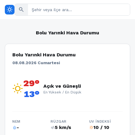
wb_sunny
search
Bolu Yarınki Hava Durumu
Bolu Yarınki Hava Durumu
08.08.2026 Cumartesi
29°
wb_sunny
Açık ve Güneşli
13°
En Yüksek / En Düşük
NEM
RÜZGAR
UV İNDEKSI
-
5 km/s
10 / 10
humidity_percentage
air
wb_sunny