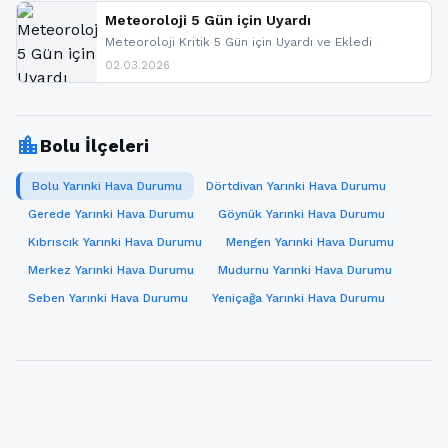
paylaşacağız. En hızlı şekilde haberdar olmak için
sitemizi takip edebilir ve bildirimleri açabilirsiniz.
Meteoroloji 5 Gün için Uyardı
Meteoroloji Kritik 5 Gün için Uyardı ve Ekledi
02.03.2026
location_city
Bolu İlçeleri
Bolu Yarınki Hava Durumu
Dörtdivan Yarınki Hava Durumu
Gerede Yarınki Hava Durumu
Göynük Yarınki Hava Durumu
Kıbrıscık Yarınki Hava Durumu
Mengen Yarınki Hava Durumu
Merkez Yarınki Hava Durumu
Mudurnu Yarınki Hava Durumu
Seben Yarınki Hava Durumu
Yeniçağa Yarınki Hava Durumu