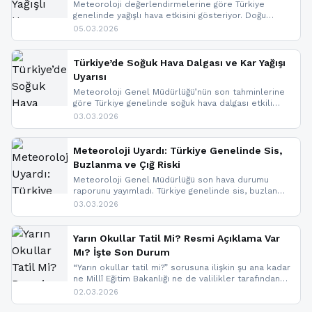
Meteoroloji değerlendirmelerine göre Türkiye
genelinde yağışlı hava etkisini gösteriyor. Doğu
bölgelerinde kar yağışı beklenirken Marmara ve
05.03.2026
Kuzey Ege’de sağanak yağmur, yüksek kesimlerde
ise çığ tehlikesi bulunuyor. İç kesimlerde sis ve pus
nedeniyle görüş mesafesinde azalma
Türkiye’de Soğuk Hava Dalgası ve Kar Yağışı
yaşanabileceği belirtiliyor.
Uyarısı
Meteoroloji Genel Müdürlüğü’nün son tahminlerine
göre Türkiye genelinde soğuk hava dalgası etkili
oluyor. Birçok il için kar yağışı ve buzlanma uyarısı
03.03.2026
geldi.
Meteoroloji Uyardı: Türkiye Genelinde Sis,
Buzlanma ve Çığ Riski
Meteoroloji Genel Müdürlüğü son hava durumu
raporunu yayımladı. Türkiye genelinde sis, buzlanma
ve don beklenirken Doğu Anadolu ve Doğu
03.03.2026
Karadeniz’in yüksek kesimlerinde çığ riski uyarısı
yapıldı. İşte son dakika meteoroloji gelişmeleri.
Yarın Okullar Tatil Mi? Resmi Açıklama Var
Mı? İşte Son Durum
“Yarın okullar tatil mi?” sorusuna ilişkin şu ana kadar
ne Millî Eğitim Bakanlığı ne de valilikler tarafından
yapılmış resmi bir tatil açıklaması bulunmamaktadır.
02.03.2026
Resmi bir duyuru gelmesi halinde gelişmeleri anında