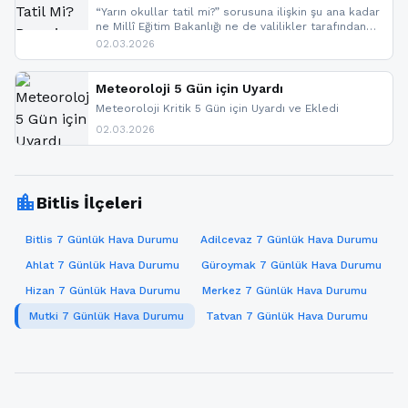
“Yarın okullar tatil mi?” sorusuna ilişkin şu ana kadar
ne Millî Eğitim Bakanlığı ne de valilikler tarafından
yapılmış resmi bir tatil açıklaması bulunmamaktadır.
02.03.2026
Resmi bir duyuru gelmesi halinde gelişmeleri anında
paylaşacağız. En hızlı şekilde haberdar olmak için
sitemizi takip edebilir ve bildirimleri açabilirsiniz.
Meteoroloji 5 Gün için Uyardı
Meteoroloji Kritik 5 Gün için Uyardı ve Ekledi
02.03.2026
location_city
Bitlis İlçeleri
Bitlis 7 Günlük Hava Durumu
Adilcevaz 7 Günlük Hava Durumu
Ahlat 7 Günlük Hava Durumu
Güroymak 7 Günlük Hava Durumu
Hizan 7 Günlük Hava Durumu
Merkez 7 Günlük Hava Durumu
Mutki 7 Günlük Hava Durumu
Tatvan 7 Günlük Hava Durumu