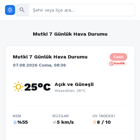
wb_sunny
search
Mutki 7 Günlük Hava Durumu
Mutki 7 Günlük Hava Durumu
Canlı
schedule
Saatlik
07.08.2026 Cuma, 08:36
wb_sunny
25°C
Açık ve Güneşli
Hissedilen: 26°C
NEM
RÜZGAR
UV İNDEKSI
%55
5 km/s
8 / 10
humidity_percentage
air
wb_sunny