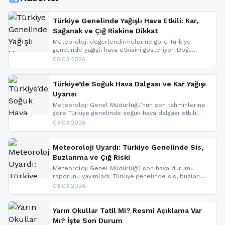
Türkiye Genelinde Yağışlı Hava Etkili: Kar,
Sağanak ve Çığ Riskine Dikkat
Meteoroloji değerlendirmelerine göre Türkiye
genelinde yağışlı hava etkisini gösteriyor. Doğu
bölgelerinde kar yağışı beklenirken Marmara ve
05.03.2026
Kuzey Ege’de sağanak yağmur, yüksek kesimlerde
ise çığ tehlikesi bulunuyor. İç kesimlerde sis ve pus
nedeniyle görüş mesafesinde azalma
Türkiye’de Soğuk Hava Dalgası ve Kar Yağışı
yaşanabileceği belirtiliyor.
Uyarısı
Meteoroloji Genel Müdürlüğü’nün son tahminlerine
göre Türkiye genelinde soğuk hava dalgası etkili
oluyor. Birçok il için kar yağışı ve buzlanma uyarısı
03.03.2026
geldi.
Meteoroloji Uyardı: Türkiye Genelinde Sis,
Buzlanma ve Çığ Riski
Meteoroloji Genel Müdürlüğü son hava durumu
raporunu yayımladı. Türkiye genelinde sis, buzlanma
ve don beklenirken Doğu Anadolu ve Doğu
03.03.2026
Karadeniz’in yüksek kesimlerinde çığ riski uyarısı
yapıldı. İşte son dakika meteoroloji gelişmeleri.
Yarın Okullar Tatil Mi? Resmi Açıklama Var
Mı? İşte Son Durum