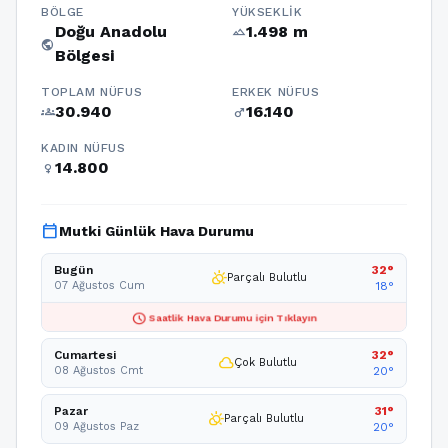
BÖLGE
YÜKSEKLIK
Doğu Anadolu
1.498 m
terrain
public
Bölgesi
TOPLAM NÜFUS
ERKEK NÜFUS
30.940
16.140
groups
male
KADIN NÜFUS
14.800
female
calendar_today
Mutki Günlük Hava Durumu
Bugün
32°
partly_cloudy_day
Parçalı Bulutlu
07 Ağustos Cum
18°
schedule
Saatlik Hava Durumu için Tıklayın
Cumartesi
32°
cloud
Çok Bulutlu
08 Ağustos Cmt
20°
Pazar
31°
partly_cloudy_day
Parçalı Bulutlu
09 Ağustos Paz
20°