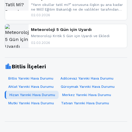
“Yarın okullar tatil mi?” sorusuna ilişkin şu ana kadar
ne Millî Eğitim Bakanlığı ne de valilikler tarafından
yapılmış resmi bir tatil açıklaması bulunmamaktadır.
02.03.2026
Resmi bir duyuru gelmesi halinde gelişmeleri anında
paylaşacağız. En hızlı şekilde haberdar olmak için
sitemizi takip edebilir ve bildirimleri açabilirsiniz.
Meteoroloji 5 Gün için Uyardı
Meteoroloji Kritik 5 Gün için Uyardı ve Ekledi
02.03.2026
location_city
Bitlis İlçeleri
Bitlis Yarınki Hava Durumu
Adilcevaz Yarınki Hava Durumu
Ahlat Yarınki Hava Durumu
Güroymak Yarınki Hava Durumu
Hizan Yarınki Hava Durumu
Merkez Yarınki Hava Durumu
Mutki Yarınki Hava Durumu
Tatvan Yarınki Hava Durumu