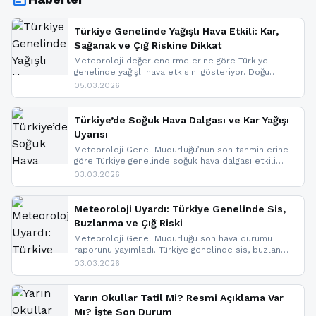
Türkiye Genelinde Yağışlı Hava Etkili: Kar,
Sağanak ve Çığ Riskine Dikkat
Meteoroloji değerlendirmelerine göre Türkiye
genelinde yağışlı hava etkisini gösteriyor. Doğu
bölgelerinde kar yağışı beklenirken Marmara ve
05.03.2026
Kuzey Ege’de sağanak yağmur, yüksek kesimlerde
ise çığ tehlikesi bulunuyor. İç kesimlerde sis ve pus
nedeniyle görüş mesafesinde azalma
Türkiye’de Soğuk Hava Dalgası ve Kar Yağışı
yaşanabileceği belirtiliyor.
Uyarısı
Meteoroloji Genel Müdürlüğü’nün son tahminlerine
göre Türkiye genelinde soğuk hava dalgası etkili
oluyor. Birçok il için kar yağışı ve buzlanma uyarısı
03.03.2026
geldi.
Meteoroloji Uyardı: Türkiye Genelinde Sis,
Buzlanma ve Çığ Riski
Meteoroloji Genel Müdürlüğü son hava durumu
raporunu yayımladı. Türkiye genelinde sis, buzlanma
ve don beklenirken Doğu Anadolu ve Doğu
03.03.2026
Karadeniz’in yüksek kesimlerinde çığ riski uyarısı
yapıldı. İşte son dakika meteoroloji gelişmeleri.
Yarın Okullar Tatil Mi? Resmi Açıklama Var
Mı? İşte Son Durum