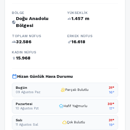
BÖLGE
YÜKSEKLIK
Doğu Anadolu
1.457 m
terrain
public
Bölgesi
TOPLAM NÜFUS
ERKEK NÜFUS
32.586
16.618
groups
male
KADIN NÜFUS
15.968
female
calendar_today
Hizan Günlük Hava Durumu
Bugün
31°
partly_cloudy_day
Parçalı Bulutlu
09 Ağustos Paz
16°
Pazartesi
30°
rainy
Hafif Yağmurlu
10 Ağustos Pzt
17°
Salı
31°
cloud
Çok Bulutlu
11 Ağustos Sal
19°