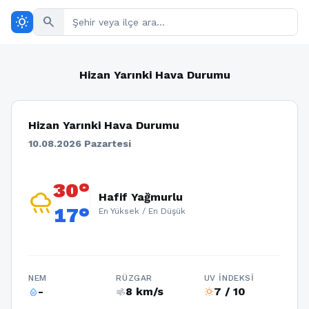
wb_sunny
search
Hizan Yarınki Hava Durumu
Hizan Yarınki Hava Durumu
10.08.2026 Pazartesi
30°
rainy
Hafif Yağmurlu
17°
En Yüksek / En Düşük
NEM
RÜZGAR
UV İNDEKSI
-
8 km/s
7 / 10
humidity_percentage
air
wb_sunny