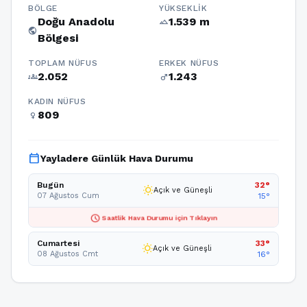
BÖLGE
YÜKSEKLIK
Doğu Anadolu
1.539 m
terrain
public
Bölgesi
TOPLAM NÜFUS
ERKEK NÜFUS
2.052
1.243
groups
male
KADIN NÜFUS
809
female
calendar_today
Yayladere Günlük Hava Durumu
Bugün
32°
wb_sunny
Açık ve Güneşli
07 Ağustos Cum
15°
schedule
Saatlik Hava Durumu için Tıklayın
Cumartesi
33°
wb_sunny
Açık ve Güneşli
08 Ağustos Cmt
16°