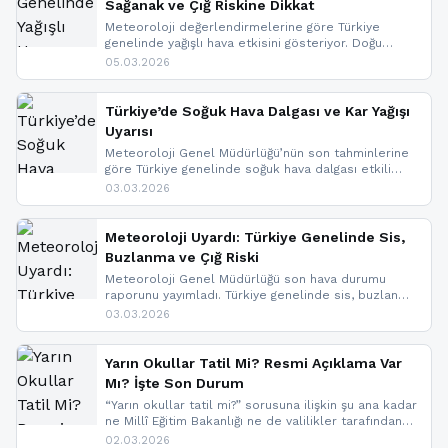
Sağanak ve Çığ Riskine Dikkat
Meteoroloji değerlendirmelerine göre Türkiye
genelinde yağışlı hava etkisini gösteriyor. Doğu
bölgelerinde kar yağışı beklenirken Marmara ve
05.03.2026
Kuzey Ege’de sağanak yağmur, yüksek kesimlerde
ise çığ tehlikesi bulunuyor. İç kesimlerde sis ve pus
nedeniyle görüş mesafesinde azalma
Türkiye’de Soğuk Hava Dalgası ve Kar Yağışı
yaşanabileceği belirtiliyor.
Uyarısı
Meteoroloji Genel Müdürlüğü’nün son tahminlerine
göre Türkiye genelinde soğuk hava dalgası etkili
oluyor. Birçok il için kar yağışı ve buzlanma uyarısı
03.03.2026
geldi.
Meteoroloji Uyardı: Türkiye Genelinde Sis,
Buzlanma ve Çığ Riski
Meteoroloji Genel Müdürlüğü son hava durumu
raporunu yayımladı. Türkiye genelinde sis, buzlanma
ve don beklenirken Doğu Anadolu ve Doğu
03.03.2026
Karadeniz’in yüksek kesimlerinde çığ riski uyarısı
yapıldı. İşte son dakika meteoroloji gelişmeleri.
Yarın Okullar Tatil Mi? Resmi Açıklama Var
Mı? İşte Son Durum
“Yarın okullar tatil mi?” sorusuna ilişkin şu ana kadar
ne Millî Eğitim Bakanlığı ne de valilikler tarafından
yapılmış resmi bir tatil açıklaması bulunmamaktadır.
02.03.2026