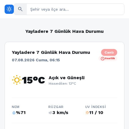
wb_sunny
search
Yayladere 7 Günlük Hava Durumu
Yayladere 7 Günlük Hava Durumu
Canlı
schedule
Saatlik
07.08.2026 Cuma, 06:15
wb_sunny
15°C
Açık ve Güneşli
Hissedilen: 13°C
NEM
RÜZGAR
UV İNDEKSI
%71
3 km/s
11 / 10
humidity_percentage
air
wb_sunny