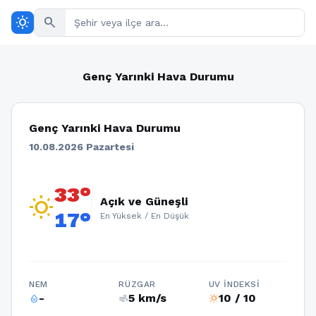
wb_sunny
search
Genç Yarınki Hava Durumu
Genç Yarınki Hava Durumu
10.08.2026 Pazartesi
33°
wb_sunny
Açık ve Güneşli
17°
En Yüksek / En Düşük
NEM
RÜZGAR
UV İNDEKSI
-
5 km/s
10 / 10
humidity_percentage
air
wb_sunny