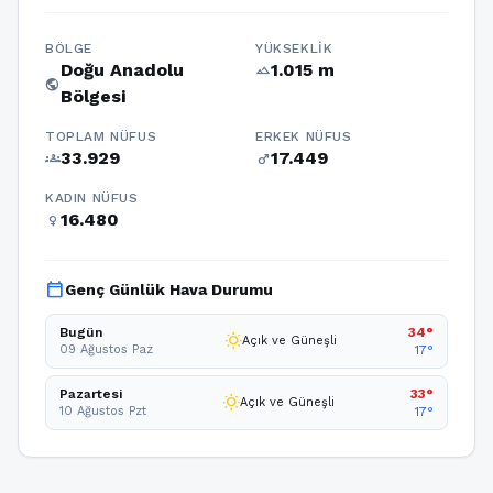
BÖLGE
YÜKSEKLIK
Doğu Anadolu
1.015 m
terrain
public
Bölgesi
TOPLAM NÜFUS
ERKEK NÜFUS
33.929
17.449
groups
male
KADIN NÜFUS
16.480
female
calendar_today
Genç Günlük Hava Durumu
Bugün
34°
wb_sunny
Açık ve Güneşli
09 Ağustos Paz
17°
Pazartesi
33°
wb_sunny
Açık ve Güneşli
10 Ağustos Pzt
17°