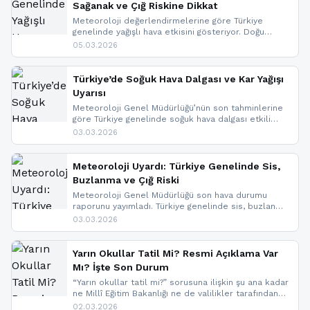
Sağanak ve Çığ Riskine Dikkat
Meteoroloji değerlendirmelerine göre Türkiye
genelinde yağışlı hava etkisini gösteriyor. Doğu
bölgelerinde kar yağışı beklenirken Marmara ve
05.03.2026
Kuzey Ege’de sağanak yağmur, yüksek kesimlerde
ise çığ tehlikesi bulunuyor. İç kesimlerde sis ve pus
nedeniyle görüş mesafesinde azalma
Türkiye’de Soğuk Hava Dalgası ve Kar Yağışı
yaşanabileceği belirtiliyor.
Uyarısı
Meteoroloji Genel Müdürlüğü’nün son tahminlerine
göre Türkiye genelinde soğuk hava dalgası etkili
oluyor. Birçok il için kar yağışı ve buzlanma uyarısı
03.03.2026
geldi.
Meteoroloji Uyardı: Türkiye Genelinde Sis,
Buzlanma ve Çığ Riski
Meteoroloji Genel Müdürlüğü son hava durumu
raporunu yayımladı. Türkiye genelinde sis, buzlanma
ve don beklenirken Doğu Anadolu ve Doğu
03.03.2026
Karadeniz’in yüksek kesimlerinde çığ riski uyarısı
yapıldı. İşte son dakika meteoroloji gelişmeleri.
Yarın Okullar Tatil Mi? Resmi Açıklama Var
Mı? İşte Son Durum
“Yarın okullar tatil mi?” sorusuna ilişkin şu ana kadar
ne Millî Eğitim Bakanlığı ne de valilikler tarafından
yapılmış resmi bir tatil açıklaması bulunmamaktadır.
02.03.2026