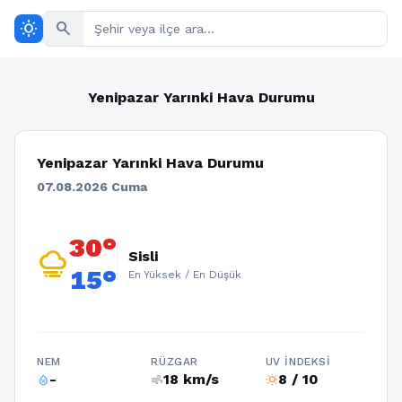
wb_sunny
search
Yenipazar Yarınki Hava Durumu
Yenipazar Yarınki Hava Durumu
07.08.2026 Cuma
30°
foggy
Sisli
15°
En Yüksek / En Düşük
NEM
RÜZGAR
UV İNDEKSI
-
18 km/s
8 / 10
humidity_percentage
air
wb_sunny