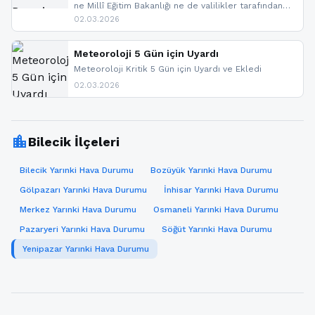
ne Millî Eğitim Bakanlığı ne de valilikler tarafından
yapılmış resmi bir tatil açıklaması bulunmamaktadır.
02.03.2026
Resmi bir duyuru gelmesi halinde gelişmeleri anında
paylaşacağız. En hızlı şekilde haberdar olmak için
sitemizi takip edebilir ve bildirimleri açabilirsiniz.
Meteoroloji 5 Gün için Uyardı
Meteoroloji Kritik 5 Gün için Uyardı ve Ekledi
02.03.2026
location_city
Bilecik İlçeleri
Bilecik Yarınki Hava Durumu
Bozüyük Yarınki Hava Durumu
Gölpazarı Yarınki Hava Durumu
İnhisar Yarınki Hava Durumu
Merkez Yarınki Hava Durumu
Osmaneli Yarınki Hava Durumu
Pazaryeri Yarınki Hava Durumu
Söğüt Yarınki Hava Durumu
Yenipazar Yarınki Hava Durumu