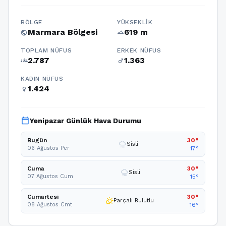
BÖLGE
YÜKSEKLIK
Marmara Bölgesi
619 m
public
terrain
TOPLAM NÜFUS
ERKEK NÜFUS
2.787
1.363
groups
male
KADIN NÜFUS
1.424
female
calendar_today
Yenipazar Günlük Hava Durumu
Bugün
30°
foggy
Sisli
06 Ağustos Per
17°
Cuma
30°
foggy
Sisli
07 Ağustos Cum
15°
Cumartesi
30°
partly_cloudy_day
Parçalı Bulutlu
08 Ağustos Cmt
16°