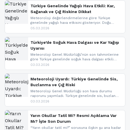
Türkiye Genelinde Yağışlı Hava Etkili: Kar,
Sağanak ve Çığ Riskine Dikkat
Meteoroloji değerlendirmelerine göre Türkiye
genelinde yağışlı hava etkisini gösteriyor. Doğu
bölgelerinde kar yağışı beklenirken Marmara ve
05.03.2026
Kuzey Ege’de sağanak yağmur, yüksek kesimlerde
ise çığ tehlikesi bulunuyor. İç kesimlerde sis ve pus
nedeniyle görüş mesafesinde azalma
Türkiye’de Soğuk Hava Dalgası ve Kar Yağışı
yaşanabileceği belirtiliyor.
Uyarısı
Meteoroloji Genel Müdürlüğü’nün son tahminlerine
göre Türkiye genelinde soğuk hava dalgası etkili
oluyor. Birçok il için kar yağışı ve buzlanma uyarısı
03.03.2026
geldi.
Meteoroloji Uyardı: Türkiye Genelinde Sis,
Buzlanma ve Çığ Riski
Meteoroloji Genel Müdürlüğü son hava durumu
raporunu yayımladı. Türkiye genelinde sis, buzlanma
ve don beklenirken Doğu Anadolu ve Doğu
03.03.2026
Karadeniz’in yüksek kesimlerinde çığ riski uyarısı
yapıldı. İşte son dakika meteoroloji gelişmeleri.
Yarın Okullar Tatil Mi? Resmi Açıklama Var
Mı? İşte Son Durum
“Yarın okullar tatil mi?” sorusuna ilişkin şu ana kadar