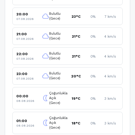
Bulutlu
20:00
cloud
23°C
0%
7 km/s
(Gece)
07.08.2026
Bulutlu
21:00
cloud
21°C
0%
4 km/s
(Gece)
07.08.2026
Bulutlu
22:00
cloud
21°C
0%
4 km/s
(Gece)
07.08.2026
Bulutlu
23:00
cloud
20°C
0%
4 km/s
(Gece)
07.08.2026
Çoğunlukla
00:00
nightlight
Açık
19°C
0%
3 km/s
08.08.2026
(Gece)
Çoğunlukla
01:00
nightlight
Açık
18°C
0%
3 km/s
08.08.2026
(Gece)