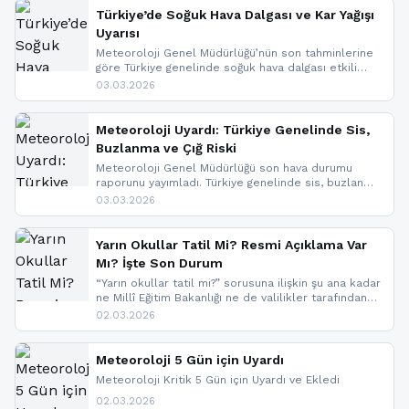
nedeniyle görüş mesafesinde azalma
Türkiye’de Soğuk Hava Dalgası ve Kar Yağışı
yaşanabileceği belirtiliyor.
Uyarısı
Meteoroloji Genel Müdürlüğü’nün son tahminlerine
göre Türkiye genelinde soğuk hava dalgası etkili
oluyor. Birçok il için kar yağışı ve buzlanma uyarısı
03.03.2026
geldi.
Meteoroloji Uyardı: Türkiye Genelinde Sis,
Buzlanma ve Çığ Riski
Meteoroloji Genel Müdürlüğü son hava durumu
raporunu yayımladı. Türkiye genelinde sis, buzlanma
ve don beklenirken Doğu Anadolu ve Doğu
03.03.2026
Karadeniz’in yüksek kesimlerinde çığ riski uyarısı
yapıldı. İşte son dakika meteoroloji gelişmeleri.
Yarın Okullar Tatil Mi? Resmi Açıklama Var
Mı? İşte Son Durum
“Yarın okullar tatil mi?” sorusuna ilişkin şu ana kadar
ne Millî Eğitim Bakanlığı ne de valilikler tarafından
yapılmış resmi bir tatil açıklaması bulunmamaktadır.
02.03.2026
Resmi bir duyuru gelmesi halinde gelişmeleri anında
paylaşacağız. En hızlı şekilde haberdar olmak için
sitemizi takip edebilir ve bildirimleri açabilirsiniz.
Meteoroloji 5 Gün için Uyardı
Meteoroloji Kritik 5 Gün için Uyardı ve Ekledi
02.03.2026