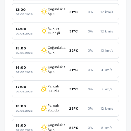
Çoğunlukla
13:00
wb_sunny
31°C
0%
12 km/s
Açık
07.08.2026
Açık ve
14:00
wb_sunny
31°C
0%
12 km/s
Güneşli
07.08.2026
Çoğunlukla
15:00
wb_sunny
32°C
0%
10 km/s
Açık
07.08.2026
Çoğunlukla
16:00
wb_sunny
31°C
0%
4 km/s
Açık
07.08.2026
Parçalı
17:00
partly_cloudy_day
31°C
0%
7 km/s
Bulutlu
07.08.2026
Parçalı
18:00
partly_cloudy_day
28°C
0%
12 km/s
Bulutlu
07.08.2026
Çoğunlukla
19:00
wb_sunny
26°C
0%
8 km/s
Açık
07.08.2026