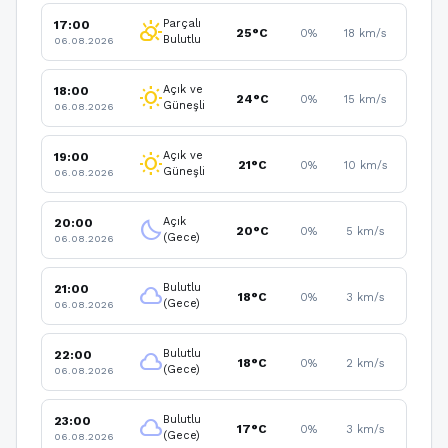
Parçalı
17:00
partly_cloudy_day
25°C
0%
18 km/s
Bulutlu
06.08.2026
Açık ve
18:00
wb_sunny
24°C
0%
15 km/s
Güneşli
06.08.2026
Açık ve
19:00
wb_sunny
21°C
0%
10 km/s
Güneşli
06.08.2026
Açık
20:00
clear_night
20°C
0%
5 km/s
(Gece)
06.08.2026
Bulutlu
21:00
cloud
18°C
0%
3 km/s
(Gece)
06.08.2026
Bulutlu
22:00
cloud
18°C
0%
2 km/s
(Gece)
06.08.2026
Bulutlu
23:00
cloud
17°C
0%
3 km/s
(Gece)
06.08.2026