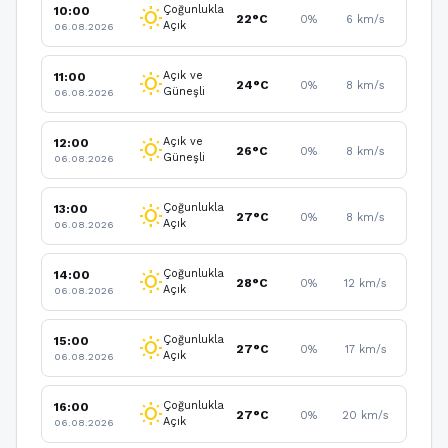
Çoğunlukla
10:00
wb_sunny
22°C
0%
6 km/s
Açık
06.08.2026
Açık ve
11:00
wb_sunny
24°C
0%
8 km/s
Güneşli
06.08.2026
Açık ve
12:00
wb_sunny
26°C
0%
8 km/s
Güneşli
06.08.2026
Çoğunlukla
13:00
wb_sunny
27°C
0%
8 km/s
Açık
06.08.2026
Çoğunlukla
14:00
wb_sunny
28°C
0%
12 km/s
Açık
06.08.2026
Çoğunlukla
15:00
wb_sunny
27°C
0%
17 km/s
Açık
06.08.2026
Çoğunlukla
16:00
wb_sunny
27°C
0%
20 km/s
Açık
06.08.2026