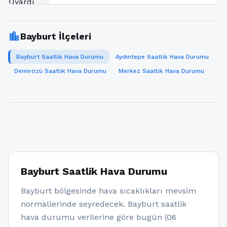
location_city
Bayburt İlçeleri
Bayburt Saatlik Hava Durumu
Aydıntepe Saatlik Hava Durumu
Demirözü Saatlik Hava Durumu
Merkez Saatlik Hava Durumu
Bayburt Saatlik Hava Durumu
Bayburt bölgesinde hava sıcaklıkları mevsim
normallerinde seyredecek. Bayburt saatlik
hava durumu verilerine göre bugün (06