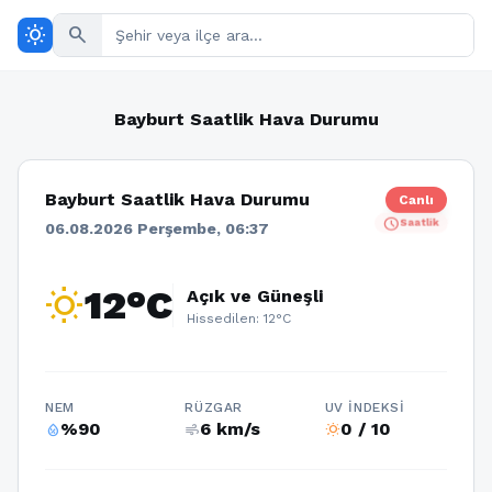
wb_sunny
search
Bayburt Saatlik Hava Durumu
Bayburt Saatlik Hava Durumu
Canlı
schedule
Saatlik
06.08.2026 Perşembe, 06:37
wb_sunny
12°C
Açık ve Güneşli
Hissedilen: 12°C
NEM
RÜZGAR
UV İNDEKSI
%90
6 km/s
0 / 10
humidity_percentage
air
wb_sunny