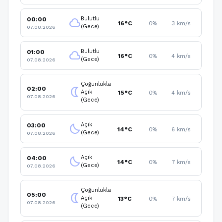
Bulutlu
00:00
cloud
16°C
0%
3 km/s
(Gece)
07.08.2026
Bulutlu
01:00
cloud
16°C
0%
4 km/s
(Gece)
07.08.2026
Çoğunlukla
02:00
nightlight
Açık
15°C
0%
4 km/s
07.08.2026
(Gece)
Açık
03:00
clear_night
14°C
0%
6 km/s
(Gece)
07.08.2026
Açık
04:00
clear_night
14°C
0%
7 km/s
(Gece)
07.08.2026
Çoğunlukla
05:00
nightlight
Açık
13°C
0%
7 km/s
07.08.2026
(Gece)