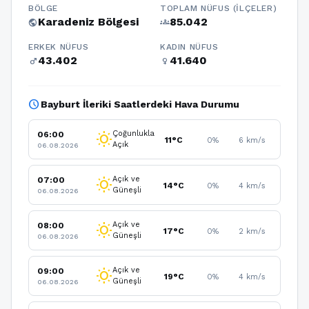
BÖLGE
TOPLAM NÜFUS (İLÇELER)
Karadeniz Bölgesi
85.042
public
groups
ERKEK NÜFUS
KADIN NÜFUS
43.402
41.640
male
female
schedule
Bayburt İleriki Saatlerdeki Hava Durumu
Çoğunlukla
06:00
wb_sunny
11°C
0%
6 km/s
Açık
06.08.2026
Açık ve
07:00
wb_sunny
14°C
0%
4 km/s
Güneşli
06.08.2026
Açık ve
08:00
wb_sunny
17°C
0%
2 km/s
Güneşli
06.08.2026
Açık ve
09:00
wb_sunny
19°C
0%
4 km/s
Güneşli
06.08.2026