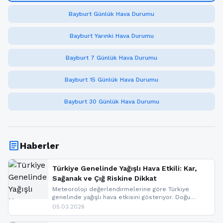
Bayburt Günlük Hava Durumu
Bayburt Yarınki Hava Durumu
Bayburt 7 Günlük Hava Durumu
Bayburt 15 Günlük Hava Durumu
Bayburt 30 Günlük Hava Durumu
article
Haberler
Türkiye Genelinde Yağışlı Hava Etkili: Kar,
Sağanak ve Çığ Riskine Dikkat
Meteoroloji değerlendirmelerine göre Türkiye
genelinde yağışlı hava etkisini gösteriyor. Doğu
bölgelerinde kar yağışı beklenirken Marmara ve
05.03.2026
Kuzey Ege’de sağanak yağmur, yüksek kesimlerde
ise çığ tehlikesi bulunuyor. İç kesimlerde sis ve pus