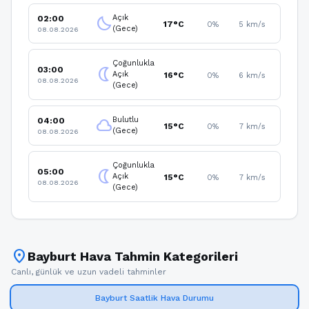
Açık
02:00
clear_night
17°C
0%
5 km/s
(Gece)
08.08.2026
Çoğunlukla
03:00
nightlight
Açık
16°C
0%
6 km/s
08.08.2026
(Gece)
Bulutlu
04:00
cloud
15°C
0%
7 km/s
(Gece)
08.08.2026
Çoğunlukla
05:00
nightlight
Açık
15°C
0%
7 km/s
08.08.2026
(Gece)
location_on
Bayburt Hava Tahmin Kategorileri
Canlı, günlük ve uzun vadeli tahminler
Bayburt Saatlik Hava Durumu