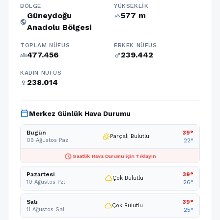
BÖLGE
YÜKSEKLIK
Güneydoğu
577 m
terrain
public
Anadolu Bölgesi
TOPLAM NÜFUS
ERKEK NÜFUS
477.456
239.442
groups
male
KADIN NÜFUS
238.014
female
calendar_today
Merkez Günlük Hava Durumu
Bugün
39°
partly_cloudy_day
Parçalı Bulutlu
09 Ağustos Paz
22°
schedule
Saatlik Hava Durumu için Tıklayın
Pazartesi
39°
cloud
Çok Bulutlu
10 Ağustos Pzt
26°
Salı
39°
cloud
Çok Bulutlu
11 Ağustos Sal
25°