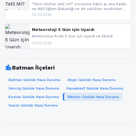
“Yarın okullar tatil mi?” sorusuna ilişkin şu ana kadar
ne Millî Eğitim Bakanlığı ne de valilikler tarafından
yapılmış resmi bir tatil açıklaması bulunmamaktadır.
02.03.2026
Resmi bir duyuru gelmesi halinde gelişmeleri anında
paylaşacağız. En hızlı şekilde haberdar olmak için
sitemizi takip edebilir ve bildirimleri açabilirsiniz.
Meteoroloji 5 Gün için Uyardı
Meteoroloji Kritik 5 Gün için Uyardı ve Ekledi
02.03.2026
location_city
Batman İlçeleri
Batman Günlük Hava Durumu
Beşiri Günlük Hava Durumu
Gercüş Günlük Hava Durumu
Hasankeyf Günlük Hava Durumu
Kozluk Günlük Hava Durumu
Merkez Günlük Hava Durumu
Sason Günlük Hava Durumu