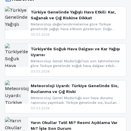
Türkiye Genelinde Yağışlı Hava Etkili: Kar,
Sağanak ve Çığ Riskine Dikkat
Meteoroloji değerlendirmelerine göre Türkiye
genelinde yağışlı hava etkisini gösteriyor. Doğu
bölgelerinde kar yağışı beklenirken Marmara ve
05.03.2026
Kuzey Ege’de sağanak yağmur, yüksek kesimlerde
ise çığ tehlikesi bulunuyor. İç kesimlerde sis ve pus
nedeniyle görüş mesafesinde azalma
Türkiye’de Soğuk Hava Dalgası ve Kar Yağışı
yaşanabileceği belirtiliyor.
Uyarısı
Meteoroloji Genel Müdürlüğü’nün son tahminlerine
göre Türkiye genelinde soğuk hava dalgası etkili
oluyor. Birçok il için kar yağışı ve buzlanma uyarısı
03.03.2026
geldi.
Meteoroloji Uyardı: Türkiye Genelinde Sis,
Buzlanma ve Çığ Riski
Meteoroloji Genel Müdürlüğü son hava durumu
raporunu yayımladı. Türkiye genelinde sis, buzlanma
ve don beklenirken Doğu Anadolu ve Doğu
03.03.2026
Karadeniz’in yüksek kesimlerinde çığ riski uyarısı
yapıldı. İşte son dakika meteoroloji gelişmeleri.
Yarın Okullar Tatil Mi? Resmi Açıklama Var
Mı? İşte Son Durum