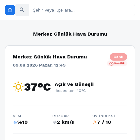
wb_sunny
search
Merkez Günlük Hava Durumu
Merkez Günlük Hava Durumu
Canlı
schedule
Saatlik
09.08.2026 Pazar, 12:49
wb_sunny
37°C
Açık ve Güneşli
Hissedilen: 40°C
NEM
RÜZGAR
UV İNDEKSI
%19
2 km/s
7 / 10
humidity_percentage
air
wb_sunny