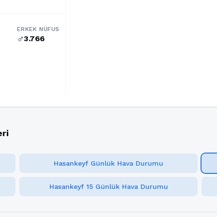
ERKEK NÜFUS
3.766
male
ri
Hasankeyf Günlük Hava Durumu
Hasankeyf 15 Günlük Hava Durumu