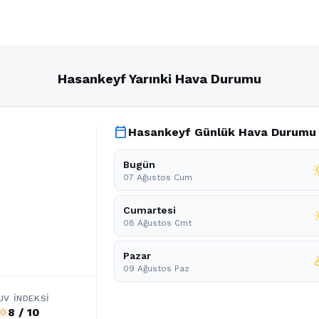
Hasankeyf Yarınki Hava Durumu
calendar_today
Hasankeyf Günlük Hava Durumu
Bugün
wb_
07 Ağustos Cum
Cumartesi
wb_
08 Ağustos Cmt
Pazar
partly
09 Ağustos Paz
UV İNDEKSI
8 / 10
b_sunny