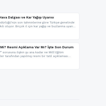
ava Dalgası ve Kar Yağışı Uyarısı
dürlüğü’nün son tahminlerine göre Türkiye genelinde
ili oluyor. Birçok il için kar yağışı ve buzlanma uyarısı
il Mi? Resmi Açıklama Var Mı? İşte Son Durum
?” sorusuna ilişkin şu ana kadar ne Millî Eğitim
kler tarafından yapılmış resmi bir tatil açıklaması
mi bir duyuru gelmesi halinde gelişmeleri anında
 şekilde haberdar olmak için sitemizi takip edebilir ve
iz.