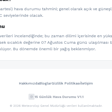
artesi) hava durumu tahmini; genel olarak açık ve güneşli
C seviyelerinde olacak.
mu
rileri incelendiğinde; bu zaman dilimi içerisinde en yüks
ksek sıcaklık değerine 07 Ağustos Cuma günü ulaşılması b
lüyor. Bu dönemde önemli bir yağış beklenmiyor.
Hakkımızda
Bloglar
Gizlilik Politikası
İletişim
wb_sunny
15 Günlük Hava Durumu V1.1
© 2026 Meteoroloji Genel Müdürlüğü verileri kullanılmaktadır.