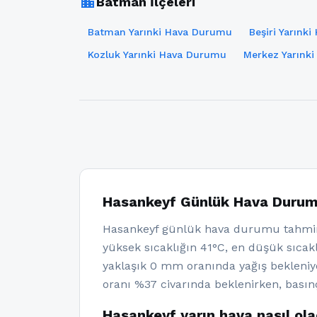
location_city
Batman İlçeleri
Batman Yarınki Hava Durumu
Beşiri Yarınk
Kozluk Yarınki Hava Durumu
Merkez Yarınk
Hasankeyf Günlük Hava Duru
Hasankeyf günlük hava durumu tahmin
yüksek sıcaklığın 41°C, en düşük sıcakl
yaklaşık 0 mm oranında yağış bekleni
oranı %37 civarında beklenirken, basın
Hasankeyf yarın hava nasıl ol