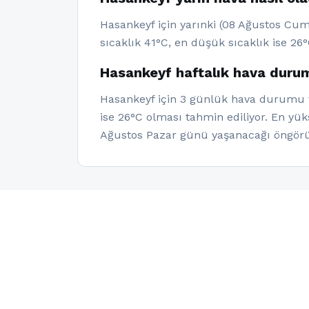
Hasankeyf için yarınki (08 Ağustos Cum
sıcaklık 41°C, en düşük sıcaklık ise 26°
Hasankeyf haftalık hava duru
Hasankeyf için 3 günlük hava durumu ve
ise 26°C olması tahmin ediliyor. En yü
Ağustos Pazar günü yaşanacağı öngörü