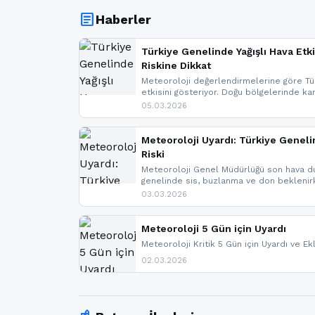
article
Haberler
Türkiye Genelinde Yağışlı Hava Etki
Riskine Dikkat
Meteoroloji değerlendirmelerine göre Tür
etkisini gösteriyor. Doğu bölgelerinde ka
Kuzey Ege’de sağanak yağmur, yüksek kes
05.03.2026
bulunuyor. İç kesimlerde sis ve pus ned
yaşanabileceği belirtiliyor.
Meteoroloji Uyardı: Türkiye Geneli
Riski
Meteoroloji Genel Müdürlüğü son hava du
genelinde sis, buzlanma ve don bekleni
Karadeniz’in yüksek kesimlerinde çığ riski
03.03.2026
meteoroloji gelişmeleri.
Meteoroloji 5 Gün için Uyardı
Meteoroloji Kritik 5 Gün için Uyardı ve Ek
02.03.2026