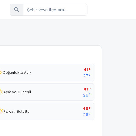
search
41°
sunny
Çoğunlukla Açık
27°
41°
sunny
Açık ve Güneşli
26°
40°
_cloudy_day
Parçalı Bulutlu
26°