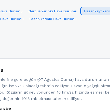
i Hava Durumu
Gercüş Yarınki Hava Durumu
Hasankeyf Yar
i Hava Durumu
Sason Yarınki Hava Durumu
mu
lerine göre bugün (07 Ağustos Cuma) hava durumunun az
ığın ise 27°C olacağı tahmin ediliyor. Havanın yağışlı olm
yor. Rüzgârın güney yönünden 16 km/sa hızında esmesi be
ç değerinin 1013 mb olması tahmin ediliyor.
acak?