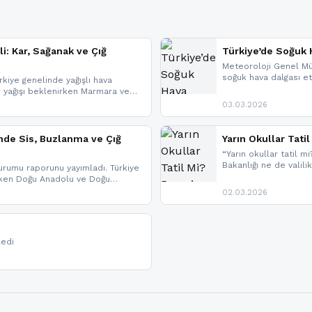
li: Kar, Sağanak ve Çığ
Türkiye’de Soğuk H
Meteoroloji Genel Mü
soğuk hava dalgası etk
kiye genelinde yağışlı hava
geldi.
r yağışı beklenirken Marmara ve
imlerde ise çığ tehlikesi
03.03.2026
eniyle görüş mesafesinde azalma
nde Sis, Buzlanma ve Çığ
Yarın Okullar Tat
“Yarın okullar tatil mi
Bakanlığı ne de valili
rumu raporunu yayımladı. Türkiye
bulunmamaktadır. Res
rken Doğu Anadolu ve Doğu
paylaşacağız. En hızlı
 uyarısı yapıldı. İşte son dakika
02.03.2026
bildirimleri açabilirsin
ledi