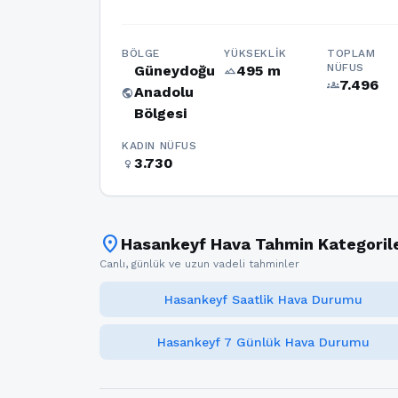
BÖLGE
YÜKSEKLIK
TOPLAM
NÜFUS
Güneydoğu
495 m
terrain
7.496
groups
Anadolu
public
Bölgesi
KADIN NÜFUS
3.730
female
location_on
Hasankeyf Hava Tahmin Kategorile
Canlı, günlük ve uzun vadeli tahminler
Hasankeyf Saatlik Hava Durumu
Hasankeyf 7 Günlük Hava Durumu