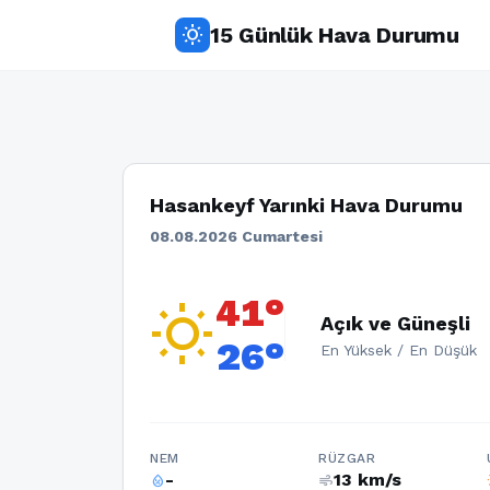
15 Günlük Hava Durumu
wb_sunny
Hasankeyf Yarınki Hava Durumu
08.08.2026 Cumartesi
41°
wb_sunny
Açık ve Güneşli
26°
En Yüksek / En Düşük
NEM
RÜZGAR
-
13 km/s
humidity_percentage
air
w