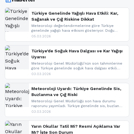
Türkiye Genelinde Yağışlı Hava Etkili: Kar,
Sağanak ve Çığ Riskine Dikkat
Meteoroloji değerlendirmelerine göre Türkiye
genelinde yağışlı hava etkisini gösteriyor. Doğu
bölgelerinde kar yağışı beklenirken Marmara ve
05.03.2026
Kuzey Ege’de sağanak yağmur, yüksek kesimlerde
ise çığ tehlikesi bulunuyor. İç kesimlerde sis ve pus
nedeniyle görüş mesafesinde azalma
Türkiye’de Soğuk Hava Dalgası ve Kar Yağışı
yaşanabileceği belirtiliyor.
Uyarısı
Meteoroloji Genel Müdürlüğü’nün son tahminlerine
göre Türkiye genelinde soğuk hava dalgası etkili
oluyor. Birçok il için kar yağışı ve buzlanma uyarısı
03.03.2026
geldi.
Meteoroloji Uyardı: Türkiye Genelinde Sis,
Buzlanma ve Çığ Riski
Meteoroloji Genel Müdürlüğü son hava durumu
raporunu yayımladı. Türkiye genelinde sis, buzlanma
ve don beklenirken Doğu Anadolu ve Doğu
03.03.2026
Karadeniz’in yüksek kesimlerinde çığ riski uyarısı
yapıldı. İşte son dakika meteoroloji gelişmeleri.
Yarın Okullar Tatil Mi? Resmi Açıklama Var
Mı? İşte Son Durum