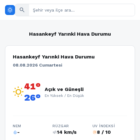
wb_sunny
search
Hasankeyf Yarınki Hava Durumu
Hasankeyf Yarınki Hava Durumu
08.08.2026 Cumartesi
41°
wb_sunny
Açık ve Güneşli
26°
En Yüksek / En Düşük
NEM
RÜZGAR
UV İNDEKSI
-
14 km/s
8 / 10
humidity_percentage
air
wb_sunny