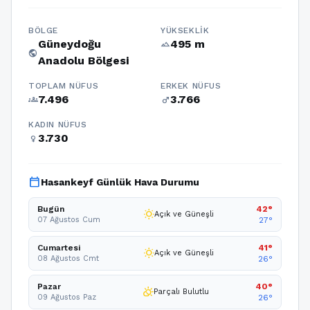
BÖLGE
YÜKSEKLIK
Güneydoğu
495 m
terrain
public
Anadolu Bölgesi
TOPLAM NÜFUS
ERKEK NÜFUS
7.496
3.766
groups
male
KADIN NÜFUS
3.730
female
calendar_today
Hasankeyf Günlük Hava Durumu
Bugün
42°
wb_sunny
Açık ve Güneşli
07 Ağustos Cum
27°
Cumartesi
41°
wb_sunny
Açık ve Güneşli
08 Ağustos Cmt
26°
Pazar
40°
partly_cloudy_day
Parçalı Bulutlu
09 Ağustos Paz
26°