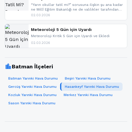
“Yarın okullar tatil mi?” sorusuna ilişkin şu ana kadar
ne Millî Eğitim Bakanlığı ne de valilikler tarafından
yapılmış resmi bir tatil açıklaması bulunmamaktadır.
02.03.2026
Resmi bir duyuru gelmesi halinde gelişmeleri anında
paylaşacağız. En hızlı şekilde haberdar olmak için
sitemizi takip edebilir ve bildirimleri açabilirsiniz.
Meteoroloji 5 Gün için Uyardı
Meteoroloji Kritik 5 Gün için Uyardı ve Ekledi
02.03.2026
location_city
Batman İlçeleri
Batman Yarınki Hava Durumu
Beşiri Yarınki Hava Durumu
Gercüş Yarınki Hava Durumu
Hasankeyf Yarınki Hava Durumu
Kozluk Yarınki Hava Durumu
Merkez Yarınki Hava Durumu
Sason Yarınki Hava Durumu