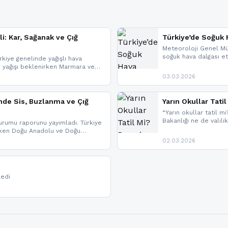
li: Kar, Sağanak ve Çığ
Türkiye’de Soğuk H
Meteoroloji Genel Mü
soğuk hava dalgası etk
kiye genelinde yağışlı hava
geldi.
r yağışı beklenirken Marmara ve
imlerde ise çığ tehlikesi
03.03.2026
eniyle görüş mesafesinde azalma
nde Sis, Buzlanma ve Çığ
Yarın Okullar Tat
“Yarın okullar tatil mi
Bakanlığı ne de valili
rumu raporunu yayımladı. Türkiye
bulunmamaktadır. Res
rken Doğu Anadolu ve Doğu
paylaşacağız. En hızlı
 uyarısı yapıldı. İşte son dakika
02.03.2026
bildirimleri açabilirsin
ledi