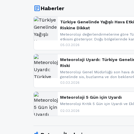
article
Haberler
Türkiye Genelinde Yağışlı Hava Etki
Riskine Dikkat
Meteoroloji değerlendirmelerine göre Tür
etkisini gösteriyor. Doğu bölgelerinde ka
Kuzey Ege’de sağanak yağmur, yüksek kes
05.03.2026
bulunuyor. İç kesimlerde sis ve pus ned
yaşanabileceği belirtiliyor.
Meteoroloji Uyardı: Türkiye Geneli
Riski
Meteoroloji Genel Müdürlüğü son hava du
genelinde sis, buzlanma ve don bekleni
Karadeniz’in yüksek kesimlerinde çığ riski
03.03.2026
meteoroloji gelişmeleri.
Meteoroloji 5 Gün için Uyardı
Meteoroloji Kritik 5 Gün için Uyardı ve Ek
02.03.2026