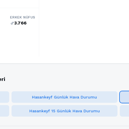
ERKEK NÜFUS
3.766
male
ri
Hasankeyf Günlük Hava Durumu
Hasankeyf 15 Günlük Hava Durumu