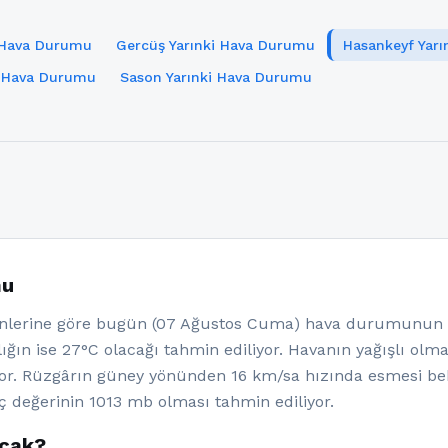
i Hava Durumu
Gercüş Yarınki Hava Durumu
Hasankeyf Yar
i Hava Durumu
Sason Yarınki Hava Durumu
mu
lerine göre bugün (07 Ağustos Cuma) hava durumunun az
ığın ise 27°C olacağı tahmin ediliyor. Havanın yağışlı olm
yor. Rüzgârın güney yönünden 16 km/sa hızında esmesi be
ç değerinin 1013 mb olması tahmin ediliyor.
acak?