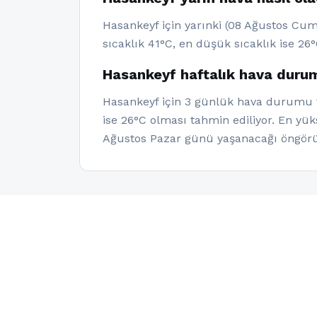
Hasankeyf için yarınki (08 Ağustos Cum
sıcaklık 41°C, en düşük sıcaklık ise 26°
Hasankeyf haftalık hava duru
Hasankeyf için 3 günlük hava durumu ve
ise 26°C olması tahmin ediliyor. En yü
Ağustos Pazar günü yaşanacağı öngörü