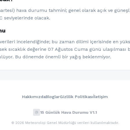
artesi) hava durumu tahmini; genel olarak açık ve güneşli
C seviyelerinde olacak.
mu
rileri incelendiğinde; bu zaman dilimi içerisinde en yüks
ksek sıcaklık değerine 07 Ağustos Cuma günü ulaşılması b
lüyor. Bu dönemde önemli bir yağış beklenmiyor.
Hakkımızda
Bloglar
Gizlilik Politikası
İletişim
wb_sunny
15 Günlük Hava Durumu V1.1
© 2026 Meteoroloji Genel Müdürlüğü verileri kullanılmaktadır.