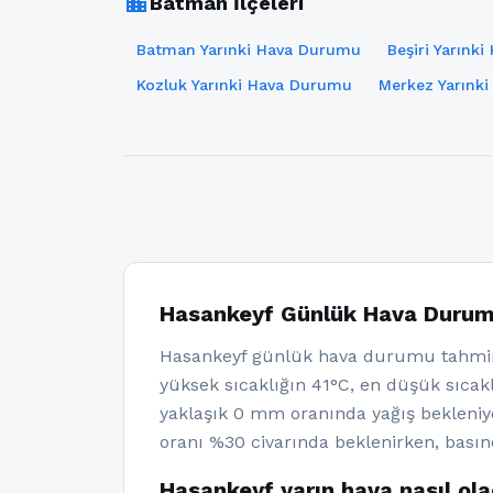
location_city
Batman İlçeleri
Batman Yarınki Hava Durumu
Beşiri Yarınk
Kozluk Yarınki Hava Durumu
Merkez Yarınk
Hasankeyf Günlük Hava Duru
Hasankeyf günlük hava durumu tahmin
yüksek sıcaklığın 41°C, en düşük sıcakl
yaklaşık 0 mm oranında yağış bekleni
oranı %30 civarında beklenirken, basın
Hasankeyf yarın hava nasıl ol