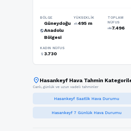
BÖLGE
YÜKSEKLIK
TOPLAM
NÜFUS
Güneydoğu
495 m
terrain
7.496
groups
Anadolu
public
Bölgesi
KADIN NÜFUS
3.730
female
location_on
Hasankeyf Hava Tahmin Kategorile
Canlı, günlük ve uzun vadeli tahminler
Hasankeyf Saatlik Hava Durumu
Hasankeyf 7 Günlük Hava Durumu