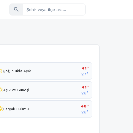
search
41°
sunny
Çoğunlukla Açık
27°
41°
sunny
Açık ve Güneşli
26°
40°
_cloudy_day
Parçalı Bulutlu
26°