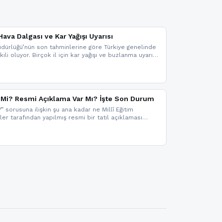
ava Dalgası ve Kar Yağışı Uyarısı
dürlüğü’nün son tahminlerine göre Türkiye genelinde
ili oluyor. Birçok il için kar yağışı ve buzlanma uyarısı
il Mi? Resmi Açıklama Var Mı? İşte Son Durum
?” sorusuna ilişkin şu ana kadar ne Millî Eğitim
kler tarafından yapılmış resmi bir tatil açıklaması
mi bir duyuru gelmesi halinde gelişmeleri anında
 şekilde haberdar olmak için sitemizi takip edebilir ve
iz.