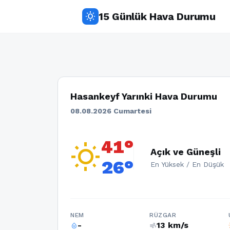
15 Günlük Hava Durumu
wb_sunny
Hasankeyf Yarınki Hava Durumu
08.08.2026 Cumartesi
41°
wb_sunny
Açık ve Güneşli
26°
En Yüksek / En Düşük
NEM
RÜZGAR
-
13 km/s
humidity_percentage
air
w