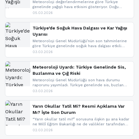
Meteoroloji değerlendirmelerine göre Türkiye
genelinde yağışlı hava etkisini gösteriyor. Doğu
bölgelerinde kar yağışı beklenirken Marmara ve
05.03.2026
Kuzey Ege’de sağanak yağmur, yüksek kesimlerde
ise çığ tehlikesi bulunuyor. İç kesimlerde sis ve pus
nedeniyle görüş mesafesinde azalma
Türkiye’de Soğuk Hava Dalgası ve Kar Yağışı
yaşanabileceği belirtiliyor.
Uyarısı
Meteoroloji Genel Müdürlüğü’nün son tahminlerine
göre Türkiye genelinde soğuk hava dalgası etkili
oluyor. Birçok il için kar yağışı ve buzlanma uyarısı
03.03.2026
geldi.
Meteoroloji Uyardı: Türkiye Genelinde Sis,
Buzlanma ve Çığ Riski
Meteoroloji Genel Müdürlüğü son hava durumu
raporunu yayımladı. Türkiye genelinde sis, buzlanma
ve don beklenirken Doğu Anadolu ve Doğu
03.03.2026
Karadeniz’in yüksek kesimlerinde çığ riski uyarısı
yapıldı. İşte son dakika meteoroloji gelişmeleri.
Yarın Okullar Tatil Mi? Resmi Açıklama Var
Mı? İşte Son Durum
“Yarın okullar tatil mi?” sorusuna ilişkin şu ana kadar
ne Millî Eğitim Bakanlığı ne de valilikler tarafından
yapılmış resmi bir tatil açıklaması bulunmamaktadır.
02.03.2026
Resmi bir duyuru gelmesi halinde gelişmeleri anında