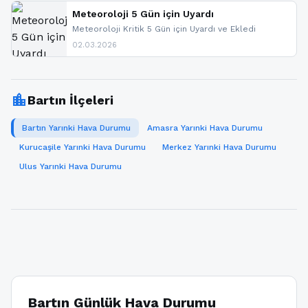
paylaşacağız. En hızlı şekilde haberdar olmak için
sitemizi takip edebilir ve bildirimleri açabilirsiniz.
Meteoroloji 5 Gün için Uyardı
Meteoroloji Kritik 5 Gün için Uyardı ve Ekledi
02.03.2026
location_city
Bartın İlçeleri
Bartın Yarınki Hava Durumu
Amasra Yarınki Hava Durumu
Kurucaşile Yarınki Hava Durumu
Merkez Yarınki Hava Durumu
Ulus Yarınki Hava Durumu
Bartın Günlük Hava Durumu