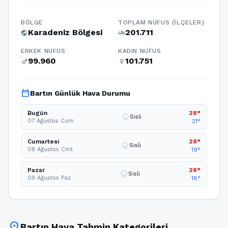
BÖLGE
TOPLAM NÜFUS (İLÇELER)
Karadeniz Bölgesi
201.711
public
groups
ERKEK NÜFUS
KADIN NÜFUS
99.960
101.751
male
female
calendar_today
Bartın Günlük Hava Durumu
Bugün
28°
foggy
Sisli
07 Ağustos Cum
21°
Cumartesi
28°
foggy
Sisli
08 Ağustos Cmt
19°
Pazar
28°
foggy
Sisli
09 Ağustos Paz
18°
location_on
Bartın Hava Tahmin Kategorileri