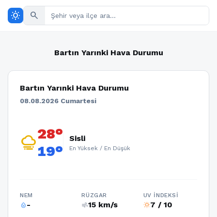
wb_sunny
search
Bartın Yarınki Hava Durumu
Bartın Yarınki Hava Durumu
08.08.2026 Cumartesi
28°
foggy
Sisli
19°
En Yüksek / En Düşük
NEM
RÜZGAR
UV İNDEKSI
-
15 km/s
7 / 10
humidity_percentage
air
wb_sunny