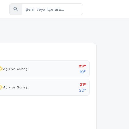
search
29°
sunny
Açık ve Güneşli
19°
31°
_sunny
Açık ve Güneşli
22°