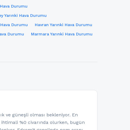
i Hava Durumu
y Yarınki Hava Durumu
i Hava Durumu
Havran Yarınki Hava Durumu
Hava Durumu
Marmara Yarınki Hava Durumu
ve güneşli olması bekleniyor. En
a ihtimali %0 civarında olurken, bugün
leniyor. Edremit genelinde nem oranı