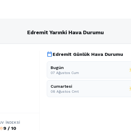
Edremit Yarınki Hava Durumu
calendar_today
Edremit Günlük Hava Durumu
Bugün
wb_
07 Ağustos Cum
Cumartesi
wb
08 Ağustos Cmt
UV İNDEKSI
9 / 10
b_sunny