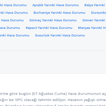
ınki Hava Durumu
Ayvalık Yarınki Hava Durumu
Balya Yarınk
ınki Hava Durumu
Burhaniye Yarınki Hava Durumu
Dursunbe
ki Hava Durumu
Gömeç Yarınki Hava Durumu
Gönen Yarınk
 Hava Durumu
Kepsut Yarınki Hava Durumu
Manyas Yarınki 
arınki Hava Durumu
Susurluk Yarınki Hava Durumu
rine göre bugün (07 Ağustos Cuma) hava durumunun açık 
ığın ise 19°C olacağı tahmin ediliyor. Havanın yağışlı olm
or. Rüzgârın kuzey yönünden 5 km/sa hızında esmesi bek