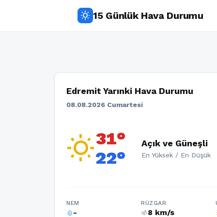
15 Günlük Hava Durumu
wb_sunny
Edremit Yarınki Hava Durumu
08.08.2026 Cumartesi
31°
wb_sunny
Açık ve Güneşli
22°
En Yüksek / En Düşük
NEM
RÜZGAR
-
8 km/s
humidity_percentage
air
w