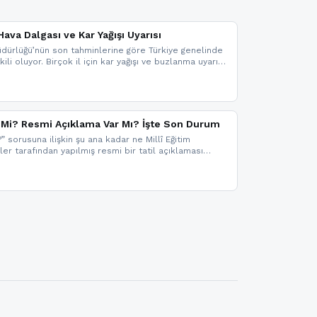
ava Dalgası ve Kar Yağışı Uyarısı
dürlüğü’nün son tahminlerine göre Türkiye genelinde
ili oluyor. Birçok il için kar yağışı ve buzlanma uyarısı
il Mi? Resmi Açıklama Var Mı? İşte Son Durum
?” sorusuna ilişkin şu ana kadar ne Millî Eğitim
kler tarafından yapılmış resmi bir tatil açıklaması
mi bir duyuru gelmesi halinde gelişmeleri anında
 şekilde haberdar olmak için sitemizi takip edebilir ve
iz.