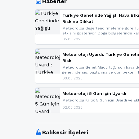
article
Haberler
Türkiye Genelinde Yağışlı Hava Etki
Riskine Dikkat
Meteoroloji değerlendirmelerine göre Tür
etkisini gösteriyor. Doğu bölgelerinde ka
Kuzey Ege’de sağanak yağmur, yüksek kes
05.03.2026
bulunuyor. İç kesimlerde sis ve pus ned
yaşanabileceği belirtiliyor.
Meteoroloji Uyardı: Türkiye Geneli
Riski
Meteoroloji Genel Müdürlüğü son hava du
genelinde sis, buzlanma ve don bekleni
Karadeniz’in yüksek kesimlerinde çığ riski
03.03.2026
meteoroloji gelişmeleri.
Meteoroloji 5 Gün için Uyardı
Meteoroloji Kritik 5 Gün için Uyardı ve Ek
02.03.2026
location_city
Balıkesir İlçeleri