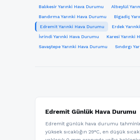
Balıkesir Yarınki Hava Durumu
Altıeylül Yar
Bandırma Yarınki Hava Durumu
Bigadiç Yar
Edremit Yarınki Hava Durumu
Erdek Yarın
İvrindi Yarınki Hava Durumu
Karesi Yarınki
Savaştepe Yarınki Hava Durumu
Sındırgı Y
Edremit Günlük Hava Durumu
Edremit günlük hava durumu tahminle
yüksek sıcaklığın 29°C, en düşük sıcakl
yaklaşık 0 mm oranında yağış bekleniy