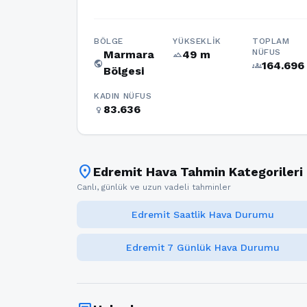
BÖLGE
YÜKSEKLIK
TOPLAM
NÜFUS
Marmara
49 m
terrain
public
164.696
groups
Bölgesi
KADIN NÜFUS
83.636
female
location_on
Edremit Hava Tahmin Kategorileri
Canlı, günlük ve uzun vadeli tahminler
Edremit Saatlik Hava Durumu
Edremit 7 Günlük Hava Durumu