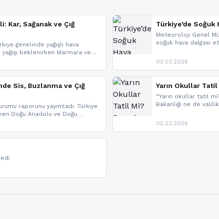
li: Kar, Sağanak ve Çığ
Türkiye’de Soğuk H
Meteoroloji Genel Mü
soğuk hava dalgası etk
kiye genelinde yağışlı hava
geldi.
r yağışı beklenirken Marmara ve
imlerde ise çığ tehlikesi
03.03.2026
eniyle görüş mesafesinde azalma
nde Sis, Buzlanma ve Çığ
Yarın Okullar Tat
“Yarın okullar tatil mi
Bakanlığı ne de valili
rumu raporunu yayımladı. Türkiye
bulunmamaktadır. Res
rken Doğu Anadolu ve Doğu
paylaşacağız. En hızlı
 uyarısı yapıldı. İşte son dakika
02.03.2026
bildirimleri açabilirsin
ledi