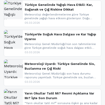
Türkiye Genelinde Yağışlı Hava Etkili: Kar,
Sağanak ve Çığ Riskine Dikkat
Meteoroloji değerlendirmelerine göre Türkiye
genelinde yağışlı hava etkisini gösteriyor. Doğu
bölgelerinde kar yağışı beklenirken Marmara ve
05.03.2026
Kuzey Ege’de sağanak yağmur, yüksek kesimlerde
ise çığ tehlikesi bulunuyor. İç kesimlerde sis ve pus
nedeniyle görüş mesafesinde azalma
Türkiye’de Soğuk Hava Dalgası ve Kar Yağışı
yaşanabileceği belirtiliyor.
Uyarısı
Meteoroloji Genel Müdürlüğü’nün son tahminlerine
göre Türkiye genelinde soğuk hava dalgası etkili
oluyor. Birçok il için kar yağışı ve buzlanma uyarısı
03.03.2026
geldi.
Meteoroloji Uyardı: Türkiye Genelinde Sis,
Buzlanma ve Çığ Riski
Meteoroloji Genel Müdürlüğü son hava durumu
raporunu yayımladı. Türkiye genelinde sis, buzlanma
ve don beklenirken Doğu Anadolu ve Doğu
03.03.2026
Karadeniz’in yüksek kesimlerinde çığ riski uyarısı
yapıldı. İşte son dakika meteoroloji gelişmeleri.
Yarın Okullar Tatil Mi? Resmi Açıklama Var
Mı? İşte Son Durum
“Yarın okullar tatil mi?” sorusuna ilişkin şu ana kadar