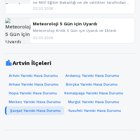
ne Millî Eğitim Bakanlığı ne de valilikler tarafından
yapılmış resmi bir tatil açıklaması bulunmamaktadır.
02.03.2026
Resmi bir duyuru gelmesi halinde gelişmeleri anında
paylaşacağız. En hızlı şekilde haberdar olmak için
sitemizi takip edebilir ve bildirimleri açabilirsiniz.
Meteoroloji 5 Gün için Uyardı
Meteoroloji Kritik 5 Gün için Uyardı ve Ekledi
02.03.2026
location_city
Artvin İlçeleri
Artvin Yarınki Hava Durumu
Ardanuç Yarınki Hava Durumu
Arhavi Yarınki Hava Durumu
Borçka Yarınki Hava Durumu
Hopa Yarınki Hava Durumu
Kemalpaşa Yarınki Hava Durumu
Merkez Yarınki Hava Durumu
Murgul Yarınki Hava Durumu
Şavşat Yarınki Hava Durumu
Yusufeli Yarınki Hava Durumu