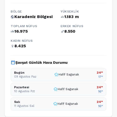
BÖLGE
YÜKSEKLIK
Karadeniz Bölgesi
1.183 m
public
terrain
TOPLAM NÜFUS
ERKEK NÜFUS
16.975
8.550
groups
male
KADIN NÜFUS
8.425
female
calendar_today
Şavşat Günlük Hava Durumu
Bugün
24°
rainy
Hafif Sağanak
09 Ağustos Paz
17°
Pazartesi
24°
rainy
Hafif Sağanak
10 Ağustos Pzt
16°
Salı
24°
rainy
Hafif Sağanak
11 Ağustos Sal
16°