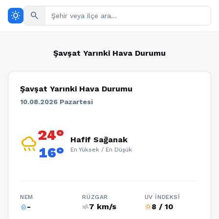
wb_sunny
search
Şavşat Yarınki Hava Durumu
Şavşat Yarınki Hava Durumu
10.08.2026 Pazartesi
24°
rainy
Hafif Sağanak
16°
En Yüksek / En Düşük
NEM
RÜZGAR
UV İNDEKSI
-
7 km/s
8 / 10
humidity_percentage
air
wb_sunny