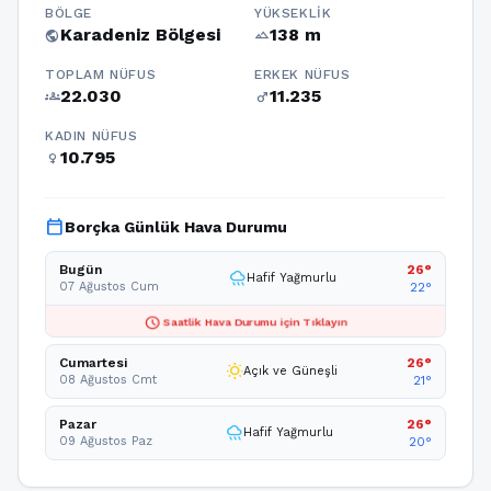
BÖLGE
YÜKSEKLIK
Karadeniz Bölgesi
138 m
public
terrain
TOPLAM NÜFUS
ERKEK NÜFUS
22.030
11.235
groups
male
KADIN NÜFUS
10.795
female
calendar_today
Borçka Günlük Hava Durumu
Bugün
26°
rainy
Hafif Yağmurlu
07 Ağustos Cum
22°
schedule
Saatlik Hava Durumu için Tıklayın
Cumartesi
26°
wb_sunny
Açık ve Güneşli
08 Ağustos Cmt
21°
Pazar
26°
rainy
Hafif Yağmurlu
09 Ağustos Paz
20°