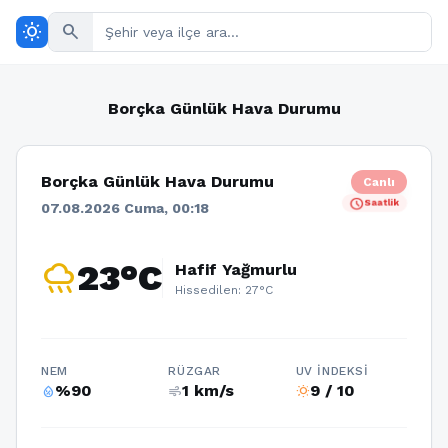
wb_sunny
search
Borçka Günlük Hava Durumu
Borçka Günlük Hava Durumu
Canlı
schedule
Saatlik
07.08.2026 Cuma, 00:18
rainy
23°C
Hafif Yağmurlu
Hissedilen: 27°C
NEM
RÜZGAR
UV İNDEKSI
%90
1 km/s
9 / 10
humidity_percentage
air
wb_sunny