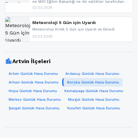
ne Millî Eğitim Bakanlığı ne de valilikler tarafından
yapılmış resmi bir tatil açıklaması bulunmamaktadır.
02.03.2026
Resmi bir duyuru gelmesi halinde gelişmeleri anında
paylaşacağız. En hızlı şekilde haberdar olmak için
sitemizi takip edebilir ve bildirimleri açabilirsiniz.
Meteoroloji 5 Gün için Uyardı
Meteoroloji Kritik 5 Gün için Uyardı ve Ekledi
02.03.2026
location_city
Artvin İlçeleri
Artvin Günlük Hava Durumu
Ardanuç Günlük Hava Durumu
Arhavi Günlük Hava Durumu
Borçka Günlük Hava Durumu
Hopa Günlük Hava Durumu
Kemalpaşa Günlük Hava Durumu
Merkez Günlük Hava Durumu
Murgul Günlük Hava Durumu
Şavşat Günlük Hava Durumu
Yusufeli Günlük Hava Durumu