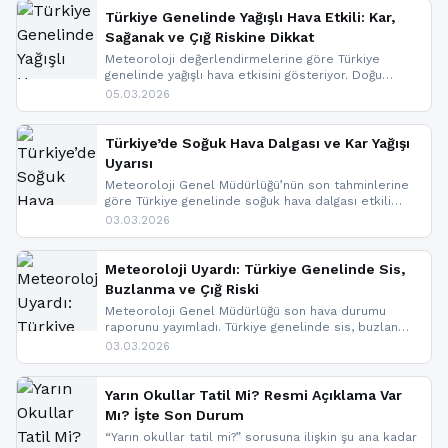
Türkiye Genelinde Yağışlı Hava Etkili: Kar,
Sağanak ve Çığ Riskine Dikkat
Meteoroloji değerlendirmelerine göre Türkiye
genelinde yağışlı hava etkisini gösteriyor. Doğu
bölgelerinde kar yağışı beklenirken Marmara ve
05.03.2026
Kuzey Ege’de sağanak yağmur, yüksek kesimlerde
ise çığ tehlikesi bulunuyor. İç kesimlerde sis ve pus
nedeniyle görüş mesafesinde azalma
Türkiye’de Soğuk Hava Dalgası ve Kar Yağışı
yaşanabileceği belirtiliyor.
Uyarısı
Meteoroloji Genel Müdürlüğü’nün son tahminlerine
göre Türkiye genelinde soğuk hava dalgası etkili
oluyor. Birçok il için kar yağışı ve buzlanma uyarısı
03.03.2026
geldi.
Meteoroloji Uyardı: Türkiye Genelinde Sis,
Buzlanma ve Çığ Riski
Meteoroloji Genel Müdürlüğü son hava durumu
raporunu yayımladı. Türkiye genelinde sis, buzlanma
ve don beklenirken Doğu Anadolu ve Doğu
03.03.2026
Karadeniz’in yüksek kesimlerinde çığ riski uyarısı
yapıldı. İşte son dakika meteoroloji gelişmeleri.
Yarın Okullar Tatil Mi? Resmi Açıklama Var
Mı? İşte Son Durum
“Yarın okullar tatil mi?” sorusuna ilişkin şu ana kadar