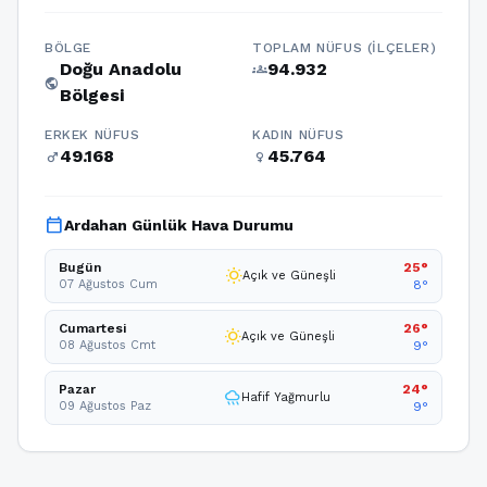
BÖLGE
TOPLAM NÜFUS (İLÇELER)
Doğu Anadolu
94.932
groups
public
Bölgesi
ERKEK NÜFUS
KADIN NÜFUS
49.168
45.764
male
female
calendar_today
Ardahan Günlük Hava Durumu
Bugün
25°
wb_sunny
Açık ve Güneşli
07 Ağustos Cum
8°
Cumartesi
26°
wb_sunny
Açık ve Güneşli
08 Ağustos Cmt
9°
Pazar
24°
rainy
Hafif Yağmurlu
09 Ağustos Paz
9°