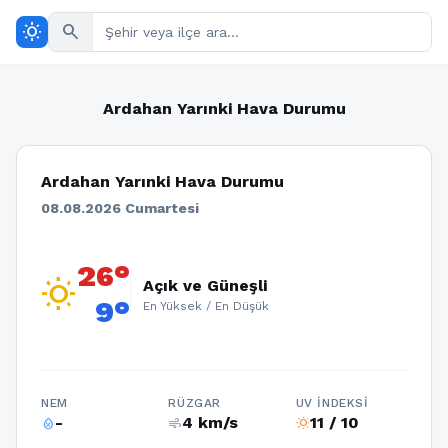
wb_sunny
search
Ardahan Yarınki Hava Durumu
Ardahan Yarınki Hava Durumu
08.08.2026 Cumartesi
26°
wb_sunny
Açık ve Güneşli
9°
En Yüksek / En Düşük
NEM
RÜZGAR
UV İNDEKSI
-
4 km/s
11 / 10
humidity_percentage
air
wb_sunny