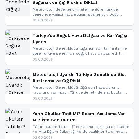
Sağanak ve Çığ Riskine Dikkat
Meteoroloji değerlendirmelerine göre Türkiye
genelinde yağışlı hava etkisini gösteriyor. Doğu
bölgelerinde kar yağışı beklenirken Marmara ve
05.03.2026
Kuzey Ege’de sağanak yağmur, yüksek kesimlerde
ise çığ tehlikesi bulunuyor. İç kesimlerde sis ve pus
nedeniyle görüş mesafesinde azalma
Türkiye’de Soğuk Hava Dalgası ve Kar Yağışı
yaşanabileceği belirtiliyor.
Uyarısı
Meteoroloji Genel Müdürlüğü’nün son tahminlerine
göre Türkiye genelinde soğuk hava dalgası etkili
oluyor. Birçok il için kar yağışı ve buzlanma uyarısı
03.03.2026
geldi.
Meteoroloji Uyardı: Türkiye Genelinde Sis,
Buzlanma ve Çığ Riski
Meteoroloji Genel Müdürlüğü son hava durumu
raporunu yayımladı. Türkiye genelinde sis, buzlanma
ve don beklenirken Doğu Anadolu ve Doğu
03.03.2026
Karadeniz’in yüksek kesimlerinde çığ riski uyarısı
yapıldı. İşte son dakika meteoroloji gelişmeleri.
Yarın Okullar Tatil Mi? Resmi Açıklama Var
Mı? İşte Son Durum
“Yarın okullar tatil mi?” sorusuna ilişkin şu ana kadar
ne Millî Eğitim Bakanlığı ne de valilikler tarafından
yapılmış resmi bir tatil açıklaması bulunmamaktadır.
02.03.2026