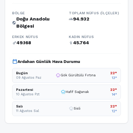
BÖLGE
TOPLAM NÜFUS (İLÇELER)
Doğu Anadolu
94.932
groups
public
Bölgesi
ERKEK NÜFUS
KADIN NÜFUS
49.168
45.764
male
female
calendar_today
Ardahan Günlük Hava Durumu
Bugün
22°
thunderstorm
Gök Gürültülü Fırtına
09 Ağustos Paz
13°
Pazartesi
22°
rainy
Hafif Sağanak
10 Ağustos Pzt
14°
Salı
22°
foggy
Sisli
11 Ağustos Sal
12°