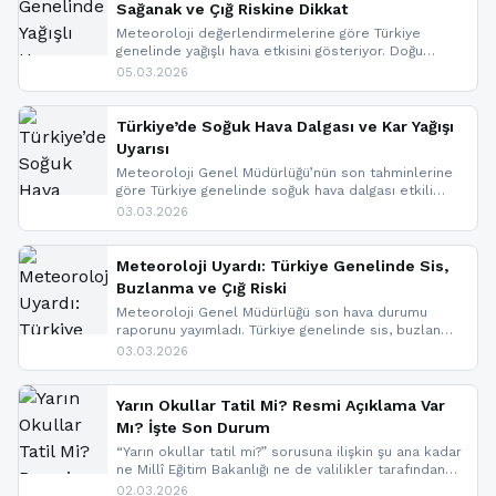
Sağanak ve Çığ Riskine Dikkat
Meteoroloji değerlendirmelerine göre Türkiye
genelinde yağışlı hava etkisini gösteriyor. Doğu
bölgelerinde kar yağışı beklenirken Marmara ve
05.03.2026
Kuzey Ege’de sağanak yağmur, yüksek kesimlerde
ise çığ tehlikesi bulunuyor. İç kesimlerde sis ve pus
nedeniyle görüş mesafesinde azalma
Türkiye’de Soğuk Hava Dalgası ve Kar Yağışı
yaşanabileceği belirtiliyor.
Uyarısı
Meteoroloji Genel Müdürlüğü’nün son tahminlerine
göre Türkiye genelinde soğuk hava dalgası etkili
oluyor. Birçok il için kar yağışı ve buzlanma uyarısı
03.03.2026
geldi.
Meteoroloji Uyardı: Türkiye Genelinde Sis,
Buzlanma ve Çığ Riski
Meteoroloji Genel Müdürlüğü son hava durumu
raporunu yayımladı. Türkiye genelinde sis, buzlanma
ve don beklenirken Doğu Anadolu ve Doğu
03.03.2026
Karadeniz’in yüksek kesimlerinde çığ riski uyarısı
yapıldı. İşte son dakika meteoroloji gelişmeleri.
Yarın Okullar Tatil Mi? Resmi Açıklama Var
Mı? İşte Son Durum
“Yarın okullar tatil mi?” sorusuna ilişkin şu ana kadar
ne Millî Eğitim Bakanlığı ne de valilikler tarafından
yapılmış resmi bir tatil açıklaması bulunmamaktadır.
02.03.2026