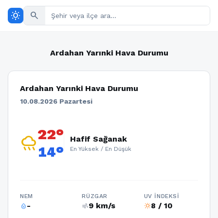
wb_sunny
search
Ardahan Yarınki Hava Durumu
Ardahan Yarınki Hava Durumu
10.08.2026 Pazartesi
22°
rainy
Hafif Sağanak
14°
En Yüksek / En Düşük
NEM
RÜZGAR
UV İNDEKSI
-
9 km/s
8 / 10
humidity_percentage
air
wb_sunny