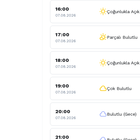
16:00
wb_sunny
Çoğunlukla Açık
07.08.2026
17:00
partly_cloudy_day
Parçalı Bulutlu
07.08.2026
18:00
wb_sunny
Çoğunlukla Açık
07.08.2026
19:00
cloud
Çok Bulutlu
07.08.2026
20:00
cloud
Bulutlu (Gece)
07.08.2026
21:00
cloud
Bulutlu (Gece)