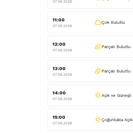
07.08.2026
11:00
cloud
Çok Bulutlu
07.08.2026
12:00
partly_cloudy_day
Parçalı Bulutlu
07.08.2026
13:00
partly_cloudy_day
Parçalı Bulutlu
07.08.2026
14:00
wb_sunny
Açık ve Güneşli
07.08.2026
15:00
wb_sunny
Çoğunlukla Açık
07.08.2026