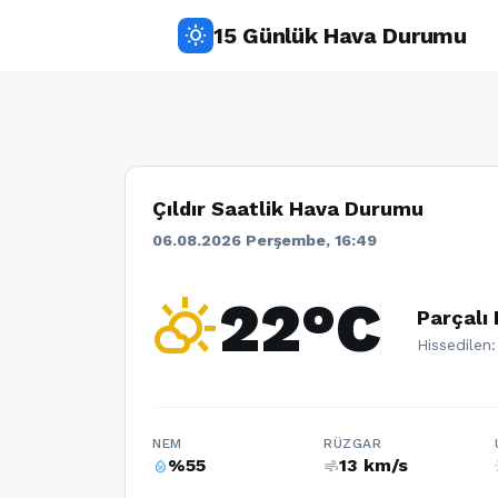
15 Günlük Hava Durumu
wb_sunny
Çıldır Saatlik Hava Durumu
06.08.2026 Perşembe, 16:49
partly_cloudy_day
22°C
Parçalı 
Hissedilen:
NEM
RÜZGAR
%55
13 km/s
humidity_percentage
air
w