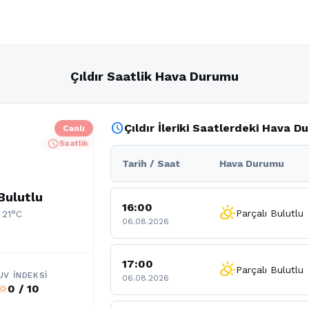
Çıldır Saatlik Hava Durumu
schedule
Çıldır İleriki Saatlerdeki Hava 
Canlı
schedule
Saatlik
Tarih / Saat
Hava Durumu
Bulutlu
16:00
partly_cloudy_day
Parçalı Bulutlu
 21°C
06.08.2026
17:00
partly_cloudy_day
Parçalı Bulutlu
UV İNDEKSI
06.08.2026
0 / 10
b_sunny