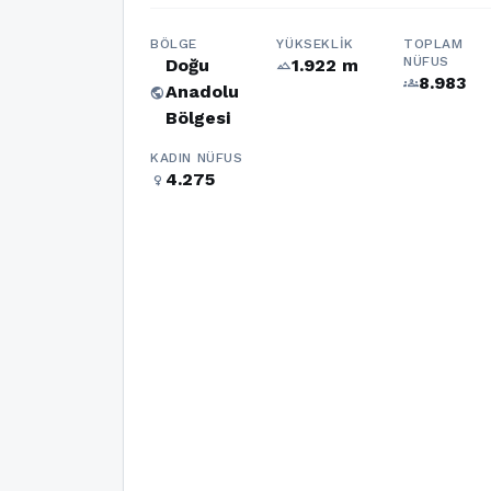
BÖLGE
YÜKSEKLIK
TOPLAM
NÜFUS
Doğu
1.922 m
terrain
8.983
groups
Anadolu
public
Bölgesi
KADIN NÜFUS
4.275
female