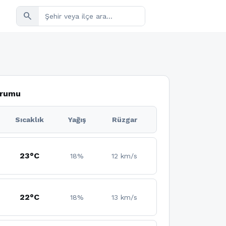
search
Durumu
Sıcaklık
Yağış
Rüzgar
23°C
18%
12 km/s
22°C
18%
13 km/s