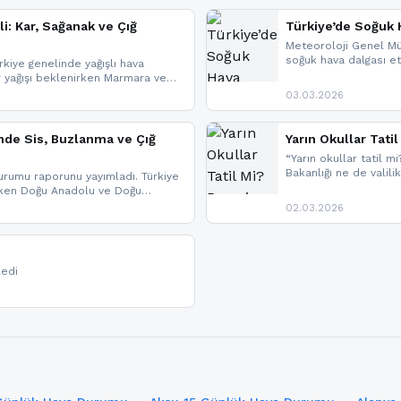
li: Kar, Sağanak ve Çığ
Türkiye’de Soğuk H
Meteoroloji Genel Mü
soğuk hava dalgası etk
kiye genelinde yağışlı hava
geldi.
r yağışı beklenirken Marmara ve
imlerde ise çığ tehlikesi
03.03.2026
eniyle görüş mesafesinde azalma
nde Sis, Buzlanma ve Çığ
Yarın Okullar Tat
“Yarın okullar tatil mi
Bakanlığı ne de valili
rumu raporunu yayımladı. Türkiye
bulunmamaktadır. Res
rken Doğu Anadolu ve Doğu
paylaşacağız. En hızlı
 uyarısı yapıldı. İşte son dakika
02.03.2026
bildirimleri açabilirsin
ledi