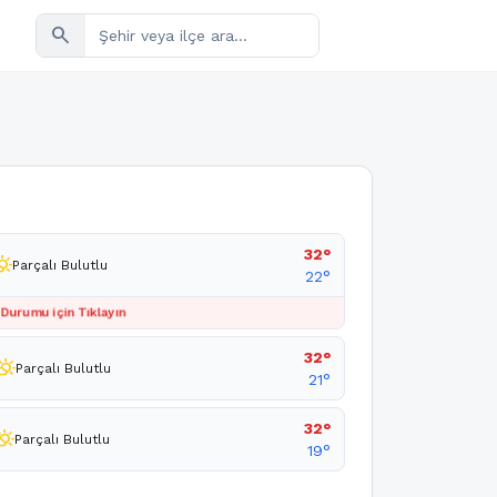
search
32°
_cloudy_day
Parçalı Bulutlu
22°
 Durumu için Tıklayın
32°
tly_cloudy_day
Parçalı Bulutlu
21°
32°
ly_cloudy_day
Parçalı Bulutlu
19°