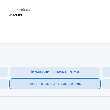
ERKEK NÜFUS
1.464
male
İbradı Günlük Hava Durumu
İbradı 15 Günlük Hava Durumu