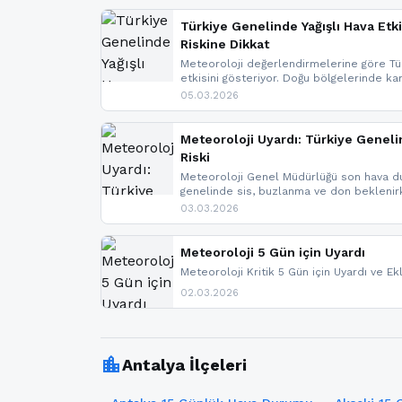
Türkiye Genelinde Yağışlı Hava Etki
Riskine Dikkat
Meteoroloji değerlendirmelerine göre Tür
etkisini gösteriyor. Doğu bölgelerinde ka
Kuzey Ege’de sağanak yağmur, yüksek kes
05.03.2026
bulunuyor. İç kesimlerde sis ve pus ned
yaşanabileceği belirtiliyor.
Meteoroloji Uyardı: Türkiye Geneli
Riski
Meteoroloji Genel Müdürlüğü son hava du
genelinde sis, buzlanma ve don bekleni
Karadeniz’in yüksek kesimlerinde çığ riski
03.03.2026
meteoroloji gelişmeleri.
Meteoroloji 5 Gün için Uyardı
Meteoroloji Kritik 5 Gün için Uyardı ve Ek
02.03.2026
location_city
Antalya İlçeleri