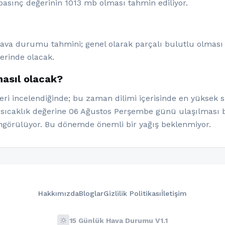
asınç değerinin 1013 mb olması tahmin ediliyor.
hava durumu tahmini; genel olarak parçalı bulutlu olması 
lerinde olacak.
nasıl olacak?
ri incelendiğinde; bu zaman dilimi içerisinde en yüksek sı
 sıcaklık değerine 06 Ağustos Perşembe günü ulaşılması b
görülüyor. Bu dönemde önemli bir yağış beklenmiyor.
Hakkımızda
Bloglar
Gizlilik Politikası
İletişim
wb_sunny
15 Günlük Hava Durumu V1.1