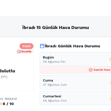
İbradı 15 Günlük Hava Durumu
calendar_today
İbradı Günlük Hava Durumu
Canlı
schedule
Saatlik
Bugün
partly
06 Ağustos Per
schedule
Bulutlu
Saatlik Hava
 31°C
Cuma
par
07 Ağustos Cum
Cumartesi
part
UV İNDEKSI
08 Ağustos Cmt
8 / 10
b_sunny