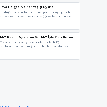
ava Dalgası ve Kar Yağışı Uyarısı
dürlüğü’nün son tahminlerine göre Türkiye genelinde
ili oluyor. Birçok il için kar yağışı ve buzlanma uyarısı
il Mi? Resmi Açıklama Var Mı? İşte Son Durum
?” sorusuna ilişkin şu ana kadar ne Millî Eğitim
kler tarafından yapılmış resmi bir tatil açıklaması
mi bir duyuru gelmesi halinde gelişmeleri anında
 şekilde haberdar olmak için sitemizi takip edebilir ve
iz.