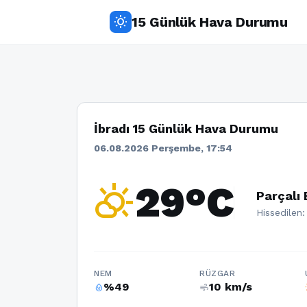
15 Günlük Hava Durumu
wb_sunny
İbradı 15 Günlük Hava Durumu
06.08.2026 Perşembe, 17:54
partly_cloudy_day
29°C
Parçalı 
Hissedilen:
NEM
RÜZGAR
%49
10 km/s
humidity_percentage
air
w