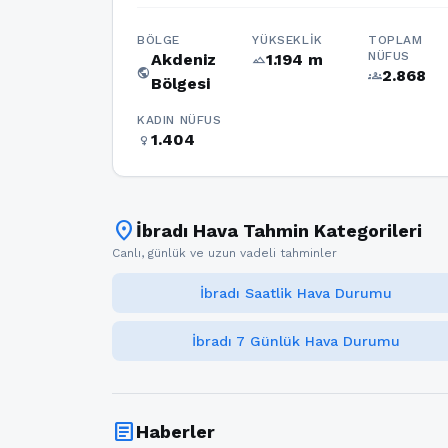
BÖLGE
YÜKSEKLIK
TOPLAM
NÜFUS
Akdeniz
1.194 m
terrain
public
2.868
groups
Bölgesi
KADIN NÜFUS
1.404
female
location_on
İbradı Hava Tahmin Kategorileri
Canlı, günlük ve uzun vadeli tahminler
İbradı Saatlik Hava Durumu
İbradı 7 Günlük Hava Durumu
article
Haberler