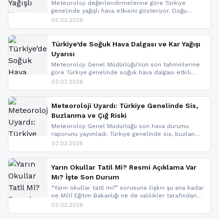
Meteoroloji değerlendirmelerine göre Türkiye
genelinde yağışlı hava etkisini gösteriyor. Doğu
bölgelerinde kar yağışı beklenirken Marmara ve
05.03.2026
Kuzey Ege’de sağanak yağmur, yüksek kesimlerde
ise çığ tehlikesi bulunuyor. İç kesimlerde sis ve pus
nedeniyle görüş mesafesinde azalma
Türkiye’de Soğuk Hava Dalgası ve Kar Yağışı
yaşanabileceği belirtiliyor.
Uyarısı
Meteoroloji Genel Müdürlüğü’nün son tahminlerine
göre Türkiye genelinde soğuk hava dalgası etkili
oluyor. Birçok il için kar yağışı ve buzlanma uyarısı
03.03.2026
geldi.
Meteoroloji Uyardı: Türkiye Genelinde Sis,
Buzlanma ve Çığ Riski
Meteoroloji Genel Müdürlüğü son hava durumu
raporunu yayımladı. Türkiye genelinde sis, buzlanma
ve don beklenirken Doğu Anadolu ve Doğu
03.03.2026
Karadeniz’in yüksek kesimlerinde çığ riski uyarısı
yapıldı. İşte son dakika meteoroloji gelişmeleri.
Yarın Okullar Tatil Mi? Resmi Açıklama Var
Mı? İşte Son Durum
“Yarın okullar tatil mi?” sorusuna ilişkin şu ana kadar
ne Millî Eğitim Bakanlığı ne de valilikler tarafından
yapılmış resmi bir tatil açıklaması bulunmamaktadır.
02.03.2026
Resmi bir duyuru gelmesi halinde gelişmeleri anında