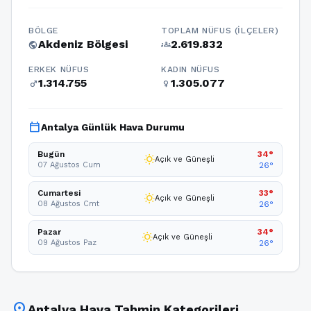
BÖLGE
TOPLAM NÜFUS (İLÇELER)
Akdeniz Bölgesi
2.619.832
public
groups
ERKEK NÜFUS
KADIN NÜFUS
1.314.755
1.305.077
male
female
calendar_today
Antalya Günlük Hava Durumu
Bugün
34°
wb_sunny
Açık ve Güneşli
07 Ağustos Cum
26°
Cumartesi
33°
wb_sunny
Açık ve Güneşli
08 Ağustos Cmt
26°
Pazar
34°
wb_sunny
Açık ve Güneşli
09 Ağustos Paz
26°
location_on
Antalya Hava Tahmin Kategorileri