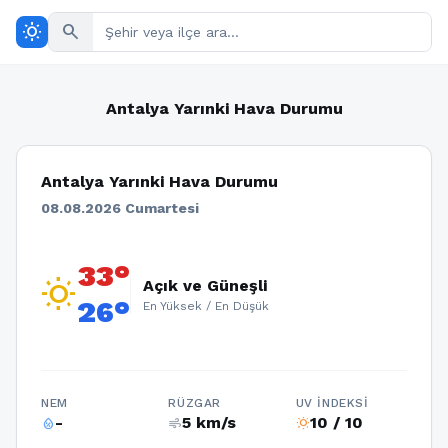
wb_sunny
search
Antalya Yarınki Hava Durumu
Antalya Yarınki Hava Durumu
08.08.2026 Cumartesi
33°
wb_sunny
Açık ve Güneşli
26°
En Yüksek / En Düşük
NEM
RÜZGAR
UV İNDEKSI
-
5 km/s
10 / 10
humidity_percentage
air
wb_sunny