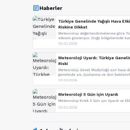
article
Haberler
Türkiye Genelinde Yağışlı Hava Etki
Riskine Dikkat
Meteoroloji değerlendirmelerine göre Tür
etkisini gösteriyor. Doğu bölgelerinde ka
Kuzey Ege’de sağanak yağmur, yüksek kes
05.03.2026
bulunuyor. İç kesimlerde sis ve pus ned
yaşanabileceği belirtiliyor.
Meteoroloji Uyardı: Türkiye Geneli
Riski
Meteoroloji Genel Müdürlüğü son hava du
genelinde sis, buzlanma ve don bekleni
Karadeniz’in yüksek kesimlerinde çığ riski
03.03.2026
meteoroloji gelişmeleri.
Meteoroloji 5 Gün için Uyardı
Meteoroloji Kritik 5 Gün için Uyardı ve Ek
02.03.2026