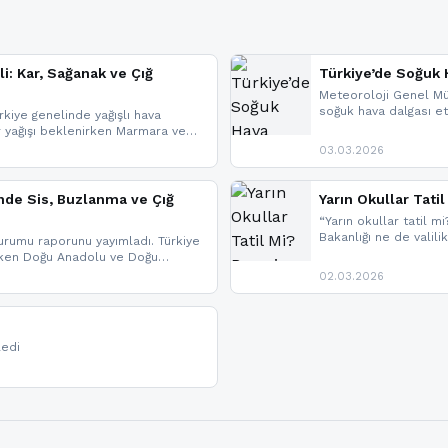
li: Kar, Sağanak ve Çığ
Türkiye’de Soğuk H
Meteoroloji Genel Mü
soğuk hava dalgası etk
kiye genelinde yağışlı hava
geldi.
r yağışı beklenirken Marmara ve
imlerde ise çığ tehlikesi
03.03.2026
eniyle görüş mesafesinde azalma
nde Sis, Buzlanma ve Çığ
Yarın Okullar Tat
“Yarın okullar tatil mi
Bakanlığı ne de valili
rumu raporunu yayımladı. Türkiye
bulunmamaktadır. Res
rken Doğu Anadolu ve Doğu
paylaşacağız. En hızlı
 uyarısı yapıldı. İşte son dakika
02.03.2026
bildirimleri açabilirsin
ledi