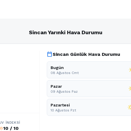
Sincan Yarınki Hava Durumu
calendar_today
Sincan Günlük Hava Durumu
Bugün
wb_
08 Ağustos Cmt
Pazar
wb_s
09 Ağustos Paz
Pazartesi
wb_su
10 Ağustos Pzt
UV İNDEKSI
10 / 10
b_sunny