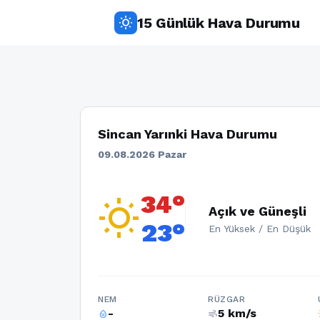
15 Günlük Hava Durumu
wb_sunny
Sincan Yarınki Hava Durumu
09.08.2026 Pazar
34°
wb_sunny
Açık ve Güneşli
23°
En Yüksek / En Düşük
NEM
RÜZGAR
-
5 km/s
humidity_percentage
air
w