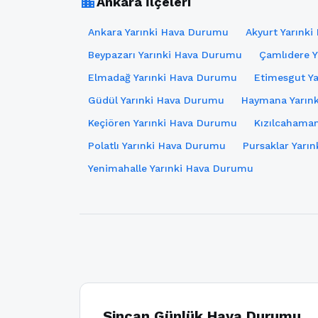
location_city
Ankara İlçeleri
Ankara Yarınki Hava Durumu
Akyurt Yarınk
Beypazarı Yarınki Hava Durumu
Çamlıdere 
Elmadağ Yarınki Hava Durumu
Etimesgut Y
Güdül Yarınki Hava Durumu
Haymana Yarın
Keçiören Yarınki Hava Durumu
Kızılcahama
Polatlı Yarınki Hava Durumu
Pursaklar Yarı
Yenimahalle Yarınki Hava Durumu
Sincan Günlük Hava Durumu