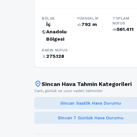
BÖLGE
YÜKSEKLIK
TOPLAM
NÜFUS
İç
792 m
terrain
561.411
groups
Anadolu
public
Bölgesi
KADIN NÜFUS
275.128
female
location_on
Sincan Hava Tahmin Kategorileri
Canlı, günlük ve uzun vadeli tahminler
Sincan Saatlik Hava Durumu
Sincan 7 Günlük Hava Durumu