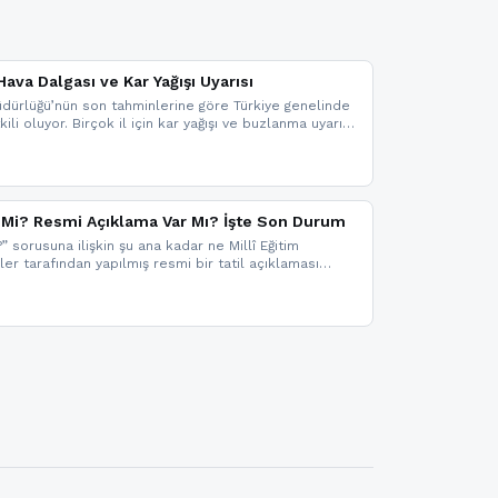
ava Dalgası ve Kar Yağışı Uyarısı
dürlüğü’nün son tahminlerine göre Türkiye genelinde
ili oluyor. Birçok il için kar yağışı ve buzlanma uyarısı
il Mi? Resmi Açıklama Var Mı? İşte Son Durum
?” sorusuna ilişkin şu ana kadar ne Millî Eğitim
kler tarafından yapılmış resmi bir tatil açıklaması
mi bir duyuru gelmesi halinde gelişmeleri anında
 şekilde haberdar olmak için sitemizi takip edebilir ve
iz.