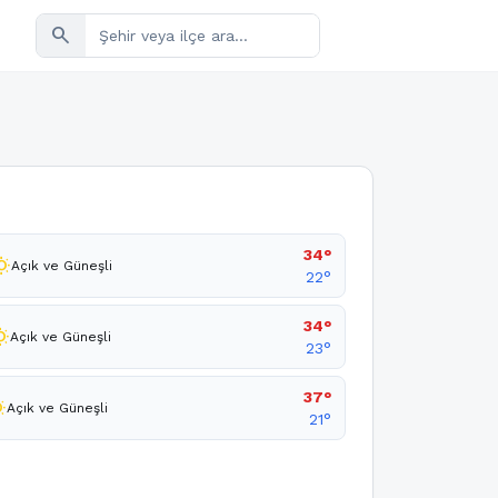
search
34°
sunny
Açık ve Güneşli
22°
34°
unny
Açık ve Güneşli
23°
37°
nny
Açık ve Güneşli
21°