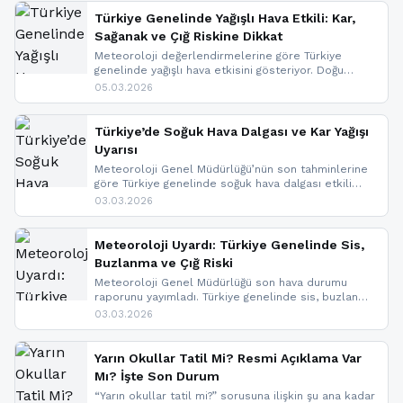
Türkiye Genelinde Yağışlı Hava Etkili: Kar,
Sağanak ve Çığ Riskine Dikkat
Meteoroloji değerlendirmelerine göre Türkiye
genelinde yağışlı hava etkisini gösteriyor. Doğu
bölgelerinde kar yağışı beklenirken Marmara ve
05.03.2026
Kuzey Ege’de sağanak yağmur, yüksek kesimlerde
ise çığ tehlikesi bulunuyor. İç kesimlerde sis ve pus
nedeniyle görüş mesafesinde azalma
Türkiye’de Soğuk Hava Dalgası ve Kar Yağışı
yaşanabileceği belirtiliyor.
Uyarısı
Meteoroloji Genel Müdürlüğü’nün son tahminlerine
göre Türkiye genelinde soğuk hava dalgası etkili
oluyor. Birçok il için kar yağışı ve buzlanma uyarısı
03.03.2026
geldi.
Meteoroloji Uyardı: Türkiye Genelinde Sis,
Buzlanma ve Çığ Riski
Meteoroloji Genel Müdürlüğü son hava durumu
raporunu yayımladı. Türkiye genelinde sis, buzlanma
ve don beklenirken Doğu Anadolu ve Doğu
03.03.2026
Karadeniz’in yüksek kesimlerinde çığ riski uyarısı
yapıldı. İşte son dakika meteoroloji gelişmeleri.
Yarın Okullar Tatil Mi? Resmi Açıklama Var
Mı? İşte Son Durum
“Yarın okullar tatil mi?” sorusuna ilişkin şu ana kadar