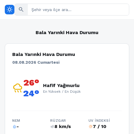
wb_sunny
search
Bala Yarınki Hava Durumu
Bala Yarınki Hava Durumu
08.08.2026 Cumartesi
26°
rainy
Hafif Yağmurlu
24°
En Yüksek / En Düşük
NEM
RÜZGAR
UV İNDEKSI
-
8 km/s
7 / 10
humidity_percentage
air
wb_sunny