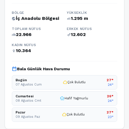
BÖLGE
YÜKSEKLIK
İç Anadolu Bölgesi
1.295 m
public
terrain
TOPLAM NÜFUS
ERKEK NÜFUS
22.966
12.602
groups
male
KADIN NÜFUS
10.364
female
calendar_today
Bala Günlük Hava Durumu
Bugün
27°
cloud
Çok Bulutlu
07 Ağustos Cum
24°
Cumartesi
26°
rainy
Hafif Yağmurlu
08 Ağustos Cmt
24°
Pazar
27°
cloud
Çok Bulutlu
09 Ağustos Paz
23°