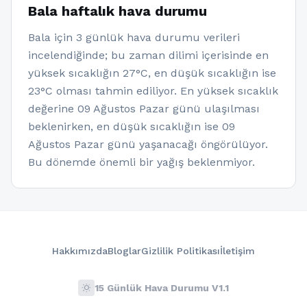
Bala haftalık hava durumu
Bala için 3 günlük hava durumu verileri
incelendiğinde; bu zaman dilimi içerisinde en
yüksek sıcaklığın 27°C, en düşük sıcaklığın ise
23°C olması tahmin ediliyor. En yüksek sıcaklık
değerine 09 Ağustos Pazar günü ulaşılması
beklenirken, en düşük sıcaklığın ise 09
Ağustos Pazar günü yaşanacağı öngörülüyor.
Bu dönemde önemli bir yağış beklenmiyor.
Hakkımızda
Bloglar
Gizlilik Politikası
İletişim
wb_sunny
15 Günlük Hava Durumu V1.1