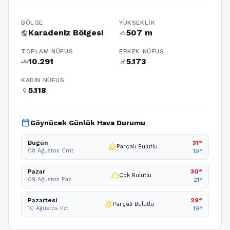
BÖLGE
YÜKSEKLIK
Karadeniz Bölgesi
507 m
public
terrain
TOPLAM NÜFUS
ERKEK NÜFUS
10.291
5.173
groups
male
KADIN NÜFUS
5.118
female
calendar_today
Göynücek Günlük Hava Durumu
Bugün
31°
partly_cloudy_day
Parçalı Bulutlu
08 Ağustos Cmt
19°
Pazar
30°
cloud
Çok Bulutlu
09 Ağustos Paz
21°
Pazartesi
29°
partly_cloudy_day
Parçalı Bulutlu
10 Ağustos Pzt
19°