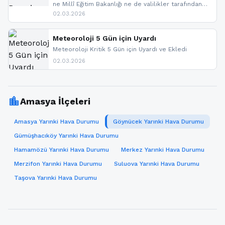
ne Millî Eğitim Bakanlığı ne de valilikler tarafından
yapılmış resmi bir tatil açıklaması bulunmamaktadır.
02.03.2026
Resmi bir duyuru gelmesi halinde gelişmeleri anında
paylaşacağız. En hızlı şekilde haberdar olmak için
sitemizi takip edebilir ve bildirimleri açabilirsiniz.
Meteoroloji 5 Gün için Uyardı
Meteoroloji Kritik 5 Gün için Uyardı ve Ekledi
02.03.2026
location_city
Amasya İlçeleri
Amasya Yarınki Hava Durumu
Göynücek Yarınki Hava Durumu
Gümüşhacıköy Yarınki Hava Durumu
Hamamözü Yarınki Hava Durumu
Merkez Yarınki Hava Durumu
Merzifon Yarınki Hava Durumu
Suluova Yarınki Hava Durumu
Taşova Yarınki Hava Durumu