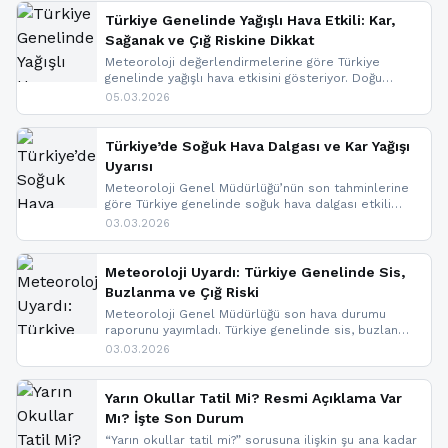
Türkiye Genelinde Yağışlı Hava Etkili: Kar,
Sağanak ve Çığ Riskine Dikkat
Meteoroloji değerlendirmelerine göre Türkiye
genelinde yağışlı hava etkisini gösteriyor. Doğu
bölgelerinde kar yağışı beklenirken Marmara ve
05.03.2026
Kuzey Ege’de sağanak yağmur, yüksek kesimlerde
ise çığ tehlikesi bulunuyor. İç kesimlerde sis ve pus
nedeniyle görüş mesafesinde azalma
Türkiye’de Soğuk Hava Dalgası ve Kar Yağışı
yaşanabileceği belirtiliyor.
Uyarısı
Meteoroloji Genel Müdürlüğü’nün son tahminlerine
göre Türkiye genelinde soğuk hava dalgası etkili
oluyor. Birçok il için kar yağışı ve buzlanma uyarısı
03.03.2026
geldi.
Meteoroloji Uyardı: Türkiye Genelinde Sis,
Buzlanma ve Çığ Riski
Meteoroloji Genel Müdürlüğü son hava durumu
raporunu yayımladı. Türkiye genelinde sis, buzlanma
ve don beklenirken Doğu Anadolu ve Doğu
03.03.2026
Karadeniz’in yüksek kesimlerinde çığ riski uyarısı
yapıldı. İşte son dakika meteoroloji gelişmeleri.
Yarın Okullar Tatil Mi? Resmi Açıklama Var
Mı? İşte Son Durum
“Yarın okullar tatil mi?” sorusuna ilişkin şu ana kadar