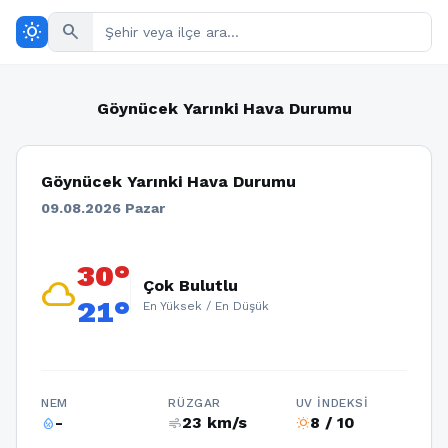
wb_sunny
search
Göynücek Yarınki Hava Durumu
Göynücek Yarınki Hava Durumu
09.08.2026 Pazar
30°
cloud
Çok Bulutlu
21°
En Yüksek / En Düşük
NEM
RÜZGAR
UV İNDEKSI
-
23 km/s
8 / 10
humidity_percentage
air
wb_sunny