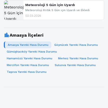
paylaşacağız. En hızlı şekilde haberdar olmak için
sitemizi takip edebilir ve bildirimleri açabilirsiniz.
Meteoroloji 5 Gün için Uyardı
Meteoroloji Kritik 5 Gün için Uyardı ve Ekledi
02.03.2026
location_city
Amasya İlçeleri
Amasya Yarınki Hava Durumu
Göynücek Yarınki Hava Durumu
Gümüşhacıköy Yarınki Hava Durumu
Hamamözü Yarınki Hava Durumu
Merkez Yarınki Hava Durumu
Merzifon Yarınki Hava Durumu
Suluova Yarınki Hava Durumu
Taşova Yarınki Hava Durumu