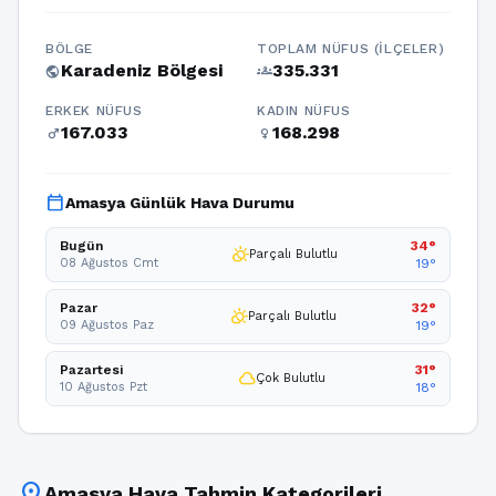
BÖLGE
TOPLAM NÜFUS (İLÇELER)
Karadeniz Bölgesi
335.331
public
groups
ERKEK NÜFUS
KADIN NÜFUS
167.033
168.298
male
female
calendar_today
Amasya Günlük Hava Durumu
Bugün
34°
partly_cloudy_day
Parçalı Bulutlu
08 Ağustos Cmt
19°
Pazar
32°
partly_cloudy_day
Parçalı Bulutlu
09 Ağustos Paz
19°
Pazartesi
31°
cloud
Çok Bulutlu
10 Ağustos Pzt
18°
location_on
Amasya Hava Tahmin Kategorileri