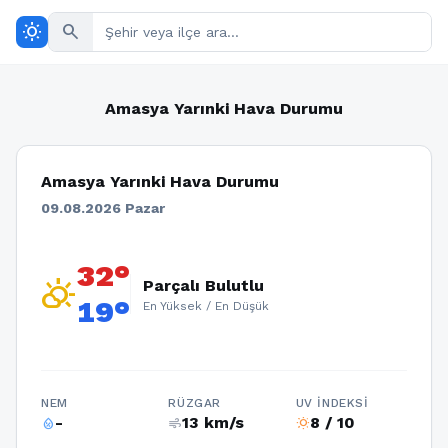
wb_sunny
search
Amasya Yarınki Hava Durumu
Amasya Yarınki Hava Durumu
09.08.2026 Pazar
32°
partly_cloudy_day
Parçalı Bulutlu
19°
En Yüksek / En Düşük
NEM
RÜZGAR
UV İNDEKSI
-
13 km/s
8 / 10
humidity_percentage
air
wb_sunny