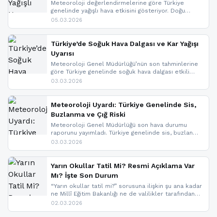
Meteoroloji değerlendirmelerine göre Türkiye
genelinde yağışlı hava etkisini gösteriyor. Doğu
bölgelerinde kar yağışı beklenirken Marmara ve
05.03.2026
Kuzey Ege’de sağanak yağmur, yüksek kesimlerde
ise çığ tehlikesi bulunuyor. İç kesimlerde sis ve pus
nedeniyle görüş mesafesinde azalma
Türkiye’de Soğuk Hava Dalgası ve Kar Yağışı
yaşanabileceği belirtiliyor.
Uyarısı
Meteoroloji Genel Müdürlüğü’nün son tahminlerine
göre Türkiye genelinde soğuk hava dalgası etkili
oluyor. Birçok il için kar yağışı ve buzlanma uyarısı
03.03.2026
geldi.
Meteoroloji Uyardı: Türkiye Genelinde Sis,
Buzlanma ve Çığ Riski
Meteoroloji Genel Müdürlüğü son hava durumu
raporunu yayımladı. Türkiye genelinde sis, buzlanma
ve don beklenirken Doğu Anadolu ve Doğu
03.03.2026
Karadeniz’in yüksek kesimlerinde çığ riski uyarısı
yapıldı. İşte son dakika meteoroloji gelişmeleri.
Yarın Okullar Tatil Mi? Resmi Açıklama Var
Mı? İşte Son Durum
“Yarın okullar tatil mi?” sorusuna ilişkin şu ana kadar
ne Millî Eğitim Bakanlığı ne de valilikler tarafından
yapılmış resmi bir tatil açıklaması bulunmamaktadır.
02.03.2026
Resmi bir duyuru gelmesi halinde gelişmeleri anında