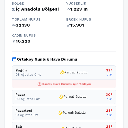
BÖLGE
YÜKSEKLIK
İç Anadolu Bölgesi
1.223 m
public
terrain
TOPLAM NÜFUS
ERKEK NÜFUS
32.130
15.901
groups
male
KADIN NÜFUS
16.229
female
calendar_today
Ortaköy Günlük Hava Durumu
Bugün
32°
partly_cloudy_day
Parçalı Bulutlu
08 Ağustos Cmt
20°
schedule
Saatlik Hava Durumu için Tıklayın
Pazar
30°
partly_cloudy_day
Parçalı Bulutlu
09 Ağustos Paz
19°
Pazartesi
28°
partly_cloudy_day
Parçalı Bulutlu
10 Ağustos Pzt
16°
Salı
28°