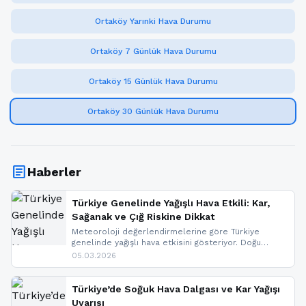
Ortaköy Yarınki Hava Durumu
Ortaköy 7 Günlük Hava Durumu
Ortaköy 15 Günlük Hava Durumu
Ortaköy 30 Günlük Hava Durumu
article
Haberler
Türkiye Genelinde Yağışlı Hava Etkili: Kar,
Sağanak ve Çığ Riskine Dikkat
Meteoroloji değerlendirmelerine göre Türkiye
genelinde yağışlı hava etkisini gösteriyor. Doğu
bölgelerinde kar yağışı beklenirken Marmara ve
05.03.2026
Kuzey Ege’de sağanak yağmur, yüksek kesimlerde
ise çığ tehlikesi bulunuyor. İç kesimlerde sis ve pus
nedeniyle görüş mesafesinde azalma
Türkiye’de Soğuk Hava Dalgası ve Kar Yağışı
yaşanabileceği belirtiliyor.
Uyarısı