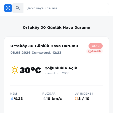
wb_sunny
search
Ortaköy 30 Günlük Hava Durumu
Ortaköy 30 Günlük Hava Durumu
Canlı
schedule
Saatlik
08.08.2026 Cumartesi, 12:23
wb_sunny
30°C
Çoğunlukla Açık
Hissedilen: 29°C
NEM
RÜZGAR
UV İNDEKSI
%23
10 km/s
8 / 10
humidity_percentage
air
wb_sunny