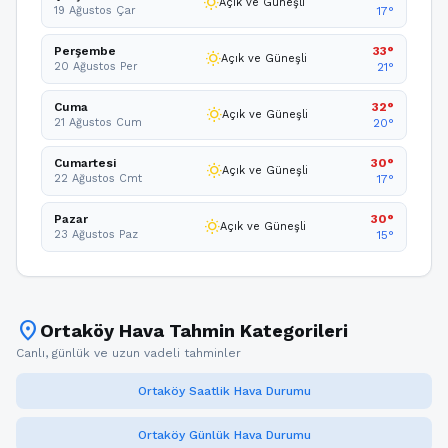
wb_sunny
Açık ve Güneşli
19 Ağustos Çar
17°
Perşembe
33°
wb_sunny
Açık ve Güneşli
20 Ağustos Per
21°
Cuma
32°
wb_sunny
Açık ve Güneşli
21 Ağustos Cum
20°
Cumartesi
30°
wb_sunny
Açık ve Güneşli
22 Ağustos Cmt
17°
Pazar
30°
wb_sunny
Açık ve Güneşli
23 Ağustos Paz
15°
location_on
Ortaköy Hava Tahmin Kategorileri
Canlı, günlük ve uzun vadeli tahminler
Ortaköy Saatlik Hava Durumu
Ortaköy Günlük Hava Durumu