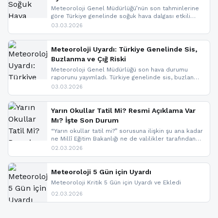
Meteoroloji Genel Müdürlüğü’nün son tahminlerine
göre Türkiye genelinde soğuk hava dalgası etkili
oluyor. Birçok il için kar yağışı ve buzlanma uyarısı
03.03.2026
geldi.
Meteoroloji Uyardı: Türkiye Genelinde Sis,
Buzlanma ve Çığ Riski
Meteoroloji Genel Müdürlüğü son hava durumu
raporunu yayımladı. Türkiye genelinde sis, buzlanma
ve don beklenirken Doğu Anadolu ve Doğu
03.03.2026
Karadeniz’in yüksek kesimlerinde çığ riski uyarısı
yapıldı. İşte son dakika meteoroloji gelişmeleri.
Yarın Okullar Tatil Mi? Resmi Açıklama Var
Mı? İşte Son Durum
“Yarın okullar tatil mi?” sorusuna ilişkin şu ana kadar
ne Millî Eğitim Bakanlığı ne de valilikler tarafından
yapılmış resmi bir tatil açıklaması bulunmamaktadır.
02.03.2026
Resmi bir duyuru gelmesi halinde gelişmeleri anında
paylaşacağız. En hızlı şekilde haberdar olmak için
sitemizi takip edebilir ve bildirimleri açabilirsiniz.
Meteoroloji 5 Gün için Uyardı
Meteoroloji Kritik 5 Gün için Uyardı ve Ekledi
02.03.2026