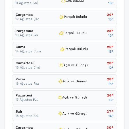
cloud
Çok Bulutlu
11 Ağustos Sal
16°
Çarşamba
29°
partly_cloudy_day
Parçalı Bulutlu
12 Ağustos Çar
15°
Perşembe
28°
partly_cloudy_day
Parçalı Bulutlu
13 Ağustos Per
16°
Cuma
26°
partly_cloudy_day
Parçalı Bulutlu
14 Ağustos Cum
15°
Cumartesi
28°
wb_sunny
Açık ve Güneşli
15 Ağustos Cmt
12°
Pazar
28°
wb_sunny
Açık ve Güneşli
16 Ağustos Paz
16°
Pazartesi
26°
wb_sunny
Açık ve Güneşli
17 Ağustos Pzt
15°
Salı
27°
wb_sunny
Açık ve Güneşli
18 Ağustos Sal
14°
Çarşamba
30°