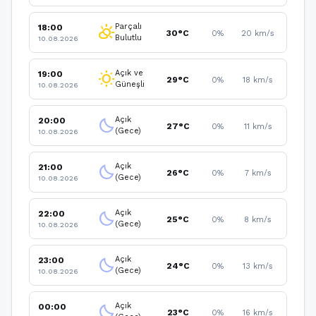
Parçalı
18:00
partly_cloudy_day
30°C
0%
20 km/s
Bulutlu
10.08.2026
Açık ve
19:00
wb_sunny
29°C
0%
18 km/s
Güneşli
10.08.2026
Açık
20:00
clear_night
27°C
0%
11 km/s
(Gece)
10.08.2026
Açık
21:00
clear_night
26°C
0%
7 km/s
(Gece)
10.08.2026
Açık
22:00
clear_night
25°C
0%
8 km/s
(Gece)
10.08.2026
Açık
23:00
clear_night
24°C
0%
13 km/s
(Gece)
10.08.2026
Açık
00:00
clear_night
23°C
0%
16 km/s