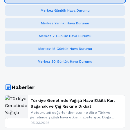
Merkez Günlük Hava Durumu
Merkez Yarınki Hava Durumu
Merkez 7 Günlük Hava Durumu
Merkez 15 Günlük Hava Durumu
Merkez 30 Günlük Hava Durumu
article
Haberler
Türkiye Genelinde Yağışlı Hava Etkili: Kar,
Sağanak ve Çığ Riskine Dikkat
Meteoroloji değerlendirmelerine göre Türkiye
genelinde yağışlı hava etkisini gösteriyor. Doğu
bölgelerinde kar yağışı beklenirken Marmara ve
05.03.2026
Kuzey Ege’de sağanak yağmur, yüksek kesimlerde