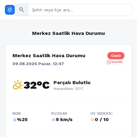
wb_sunny
search
Merkez Saatlik Hava Durumu
Merkez Saatlik Hava Durumu
Canlı
schedule
Saatlik
09.08.2026 Pazar, 12:47
partly_cloudy_day
32°C
Parçalı Bulutlu
Hissedilen: 32°C
NEM
RÜZGAR
UV İNDEKSI
%25
9 km/s
0 / 10
humidity_percentage
air
wb_sunny