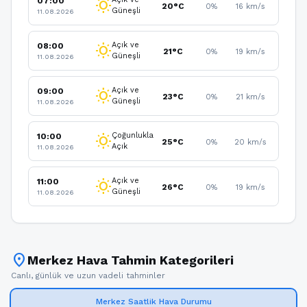
07:00
wb_sunny
20°C
0%
16 km/s
Güneşli
11.08.2026
Açık ve
08:00
wb_sunny
21°C
0%
19 km/s
Güneşli
11.08.2026
Açık ve
09:00
wb_sunny
23°C
0%
21 km/s
Güneşli
11.08.2026
Çoğunlukla
10:00
wb_sunny
25°C
0%
20 km/s
Açık
11.08.2026
Açık ve
11:00
wb_sunny
26°C
0%
19 km/s
Güneşli
11.08.2026
location_on
Merkez Hava Tahmin Kategorileri
Canlı, günlük ve uzun vadeli tahminler
Merkez Saatlik Hava Durumu