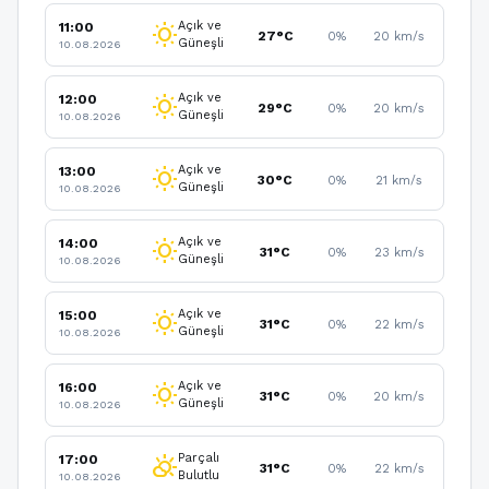
Açık ve
11:00
wb_sunny
27°C
0%
20 km/s
Güneşli
10.08.2026
Açık ve
12:00
wb_sunny
29°C
0%
20 km/s
Güneşli
10.08.2026
Açık ve
13:00
wb_sunny
30°C
0%
21 km/s
Güneşli
10.08.2026
Açık ve
14:00
wb_sunny
31°C
0%
23 km/s
Güneşli
10.08.2026
Açık ve
15:00
wb_sunny
31°C
0%
22 km/s
Güneşli
10.08.2026
Açık ve
16:00
wb_sunny
31°C
0%
20 km/s
Güneşli
10.08.2026
Parçalı
17:00
partly_cloudy_day
31°C
0%
22 km/s
Bulutlu
10.08.2026