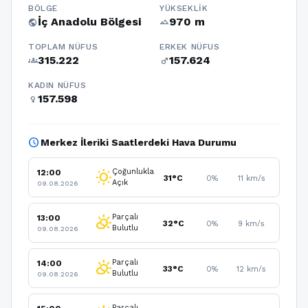
BÖLGE
YÜKSEKLIK
İç Anadolu Bölgesi
970 m
public
terrain
TOPLAM NÜFUS
ERKEK NÜFUS
315.222
157.624
groups
male
KADIN NÜFUS
157.598
female
schedule
Merkez İleriki Saatlerdeki Hava Durumu
Çoğunlukla
12:00
wb_sunny
31°C
0%
11 km/s
Açık
09.08.2026
Parçalı
13:00
partly_cloudy_day
32°C
0%
9 km/s
Bulutlu
09.08.2026
Parçalı
14:00
partly_cloudy_day
33°C
0%
12 km/s
Bulutlu
09.08.2026
Parçalı