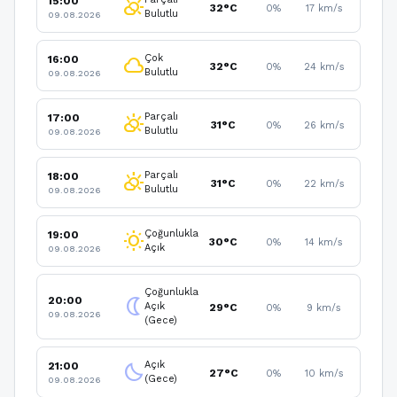
15:00
partly_cloudy_day
32°C
0%
17 km/s
Bulutlu
09.08.2026
Çok
16:00
cloud
32°C
0%
24 km/s
Bulutlu
09.08.2026
Parçalı
17:00
partly_cloudy_day
31°C
0%
26 km/s
Bulutlu
09.08.2026
Parçalı
18:00
partly_cloudy_day
31°C
0%
22 km/s
Bulutlu
09.08.2026
Çoğunlukla
19:00
wb_sunny
30°C
0%
14 km/s
Açık
09.08.2026
Çoğunlukla
20:00
nightlight
Açık
29°C
0%
9 km/s
09.08.2026
(Gece)
Açık
21:00
clear_night
27°C
0%
10 km/s
(Gece)
09.08.2026