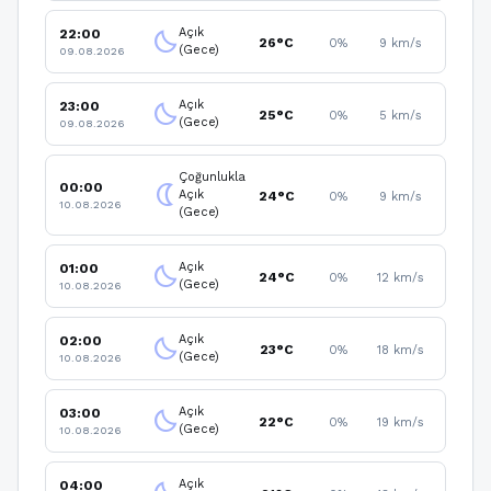
Açık
22:00
clear_night
26°C
0%
9 km/s
(Gece)
09.08.2026
Açık
23:00
clear_night
25°C
0%
5 km/s
(Gece)
09.08.2026
Çoğunlukla
00:00
nightlight
Açık
24°C
0%
9 km/s
10.08.2026
(Gece)
Açık
01:00
clear_night
24°C
0%
12 km/s
(Gece)
10.08.2026
Açık
02:00
clear_night
23°C
0%
18 km/s
(Gece)
10.08.2026
Açık
03:00
clear_night
22°C
0%
19 km/s
(Gece)
10.08.2026
Açık
04:00