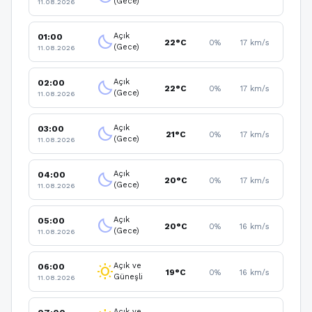
(Gece)
11.08.2026
Açık
01:00
clear_night
22°C
0%
17 km/s
(Gece)
11.08.2026
Açık
02:00
clear_night
22°C
0%
17 km/s
(Gece)
11.08.2026
Açık
03:00
clear_night
21°C
0%
17 km/s
(Gece)
11.08.2026
Açık
04:00
clear_night
20°C
0%
17 km/s
(Gece)
11.08.2026
Açık
05:00
clear_night
20°C
0%
16 km/s
(Gece)
11.08.2026
Açık ve
06:00
wb_sunny
19°C
0%
16 km/s
Güneşli
11.08.2026
Açık ve