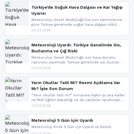
ise çığ tehlikesi bulunuyor. İç kesimlerde sis ve pus
nedeniyle görüş mesafesinde azalma
Türkiye’de Soğuk Hava Dalgası ve Kar Yağışı
yaşanabileceği belirtiliyor.
Uyarısı
Meteoroloji Genel Müdürlüğü’nün son tahminlerine
göre Türkiye genelinde soğuk hava dalgası etkili
oluyor. Birçok il için kar yağışı ve buzlanma uyarısı
03.03.2026
geldi.
Meteoroloji Uyardı: Türkiye Genelinde Sis,
Buzlanma ve Çığ Riski
Meteoroloji Genel Müdürlüğü son hava durumu
raporunu yayımladı. Türkiye genelinde sis, buzlanma
ve don beklenirken Doğu Anadolu ve Doğu
03.03.2026
Karadeniz’in yüksek kesimlerinde çığ riski uyarısı
yapıldı. İşte son dakika meteoroloji gelişmeleri.
Yarın Okullar Tatil Mi? Resmi Açıklama Var
Mı? İşte Son Durum
“Yarın okullar tatil mi?” sorusuna ilişkin şu ana kadar
ne Millî Eğitim Bakanlığı ne de valilikler tarafından
yapılmış resmi bir tatil açıklaması bulunmamaktadır.
02.03.2026
Resmi bir duyuru gelmesi halinde gelişmeleri anında
paylaşacağız. En hızlı şekilde haberdar olmak için
sitemizi takip edebilir ve bildirimleri açabilirsiniz.
Meteoroloji 5 Gün için Uyardı
Meteoroloji Kritik 5 Gün için Uyardı ve Ekledi
02.03.2026