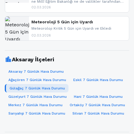
ne Millî Eğitim Bakanlığı ne de valilikler tarafından
yapılmış resmi bir tatil açıklaması bulunmamaktadır.
02.03.2026
Resmi bir duyuru gelmesi halinde gelişmeleri anında
paylaşacağız. En hızlı şekilde haberdar olmak için
sitemizi takip edebilir ve bildirimleri açabilirsiniz.
Meteoroloji 5 Gün için Uyardı
Meteoroloji Kritik 5 Gün için Uyardı ve Ekledi
02.03.2026
location_city
Aksaray İlçeleri
Aksaray 7 Günlük Hava Durumu
Ağaçören 7 Günlük Hava Durumu
Eskil 7 Günlük Hava Durumu
Gülağaç 7 Günlük Hava Durumu
Güzelyurt 7 Günlük Hava Durumu
Hani 7 Günlük Hava Durumu
Merkez 7 Günlük Hava Durumu
Ortaköy 7 Günlük Hava Durumu
Sarıyahşi 7 Günlük Hava Durumu
Silvan 7 Günlük Hava Durumu