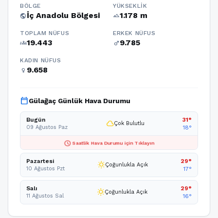
BÖLGE
YÜKSEKLIK
İç Anadolu Bölgesi
1.178 m
public
terrain
TOPLAM NÜFUS
ERKEK NÜFUS
19.443
9.785
groups
male
KADIN NÜFUS
9.658
female
calendar_today
Gülağaç Günlük Hava Durumu
Bugün
31°
cloud
Çok Bulutlu
09 Ağustos Paz
18°
schedule
Saatlik Hava Durumu için Tıklayın
Pazartesi
29°
wb_sunny
Çoğunlukla Açık
10 Ağustos Pzt
17°
Salı
29°
wb_sunny
Çoğunlukla Açık
11 Ağustos Sal
16°