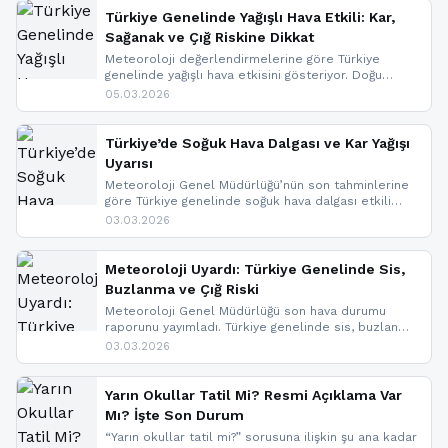
Türkiye Genelinde Yağışlı Hava Etkili: Kar,
Sağanak ve Çığ Riskine Dikkat
Meteoroloji değerlendirmelerine göre Türkiye
genelinde yağışlı hava etkisini gösteriyor. Doğu
bölgelerinde kar yağışı beklenirken Marmara ve
05.03.2026
Kuzey Ege’de sağanak yağmur, yüksek kesimlerde
ise çığ tehlikesi bulunuyor. İç kesimlerde sis ve pus
nedeniyle görüş mesafesinde azalma
Türkiye’de Soğuk Hava Dalgası ve Kar Yağışı
yaşanabileceği belirtiliyor.
Uyarısı
Meteoroloji Genel Müdürlüğü’nün son tahminlerine
göre Türkiye genelinde soğuk hava dalgası etkili
oluyor. Birçok il için kar yağışı ve buzlanma uyarısı
03.03.2026
geldi.
Meteoroloji Uyardı: Türkiye Genelinde Sis,
Buzlanma ve Çığ Riski
Meteoroloji Genel Müdürlüğü son hava durumu
raporunu yayımladı. Türkiye genelinde sis, buzlanma
ve don beklenirken Doğu Anadolu ve Doğu
03.03.2026
Karadeniz’in yüksek kesimlerinde çığ riski uyarısı
yapıldı. İşte son dakika meteoroloji gelişmeleri.
Yarın Okullar Tatil Mi? Resmi Açıklama Var
Mı? İşte Son Durum
“Yarın okullar tatil mi?” sorusuna ilişkin şu ana kadar