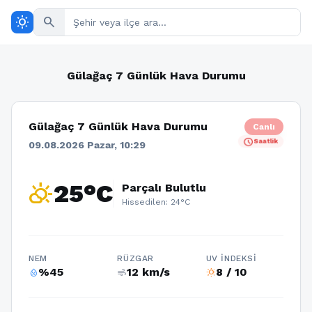
wb_sunny
search
Gülağaç 7 Günlük Hava Durumu
Gülağaç 7 Günlük Hava Durumu
Canlı
schedule
Saatlik
09.08.2026 Pazar, 10:29
partly_cloudy_day
25°C
Parçalı Bulutlu
Hissedilen: 24°C
NEM
RÜZGAR
UV İNDEKSI
%45
12 km/s
8 / 10
humidity_percentage
air
wb_sunny