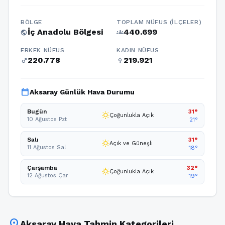
BÖLGE
TOPLAM NÜFUS (İLÇELER)
İç Anadolu Bölgesi
440.699
public
groups
ERKEK NÜFUS
KADIN NÜFUS
220.778
219.921
male
female
calendar_today
Aksaray Günlük Hava Durumu
Bugün
31°
wb_sunny
Çoğunlukla Açık
10 Ağustos Pzt
21°
Salı
31°
wb_sunny
Açık ve Güneşli
11 Ağustos Sal
18°
Çarşamba
32°
wb_sunny
Çoğunlukla Açık
12 Ağustos Çar
19°
location_on
Aksaray Hava Tahmin Kategorileri