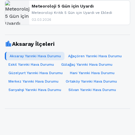
paylaşacağız. En hızlı şekilde haberdar olmak için
sitemizi takip edebilir ve bildirimleri açabilirsiniz.
Meteoroloji 5 Gün için Uyardı
Meteoroloji Kritik 5 Gün için Uyardı ve Ekledi
02.03.2026
location_city
Aksaray İlçeleri
Aksaray Yarınki Hava Durumu
Ağaçören Yarınki Hava Durumu
Eskil Yarınki Hava Durumu
Gülağaç Yarınki Hava Durumu
Güzelyurt Yarınki Hava Durumu
Hani Yarınki Hava Durumu
Merkez Yarınki Hava Durumu
Ortaköy Yarınki Hava Durumu
Sarıyahşi Yarınki Hava Durumu
Silvan Yarınki Hava Durumu