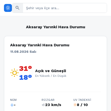
wb_sunny
search
Aksaray Yarınki Hava Durumu
Aksaray Yarınki Hava Durumu
11.08.2026 Salı
31°
wb_sunny
Açık ve Güneşli
18°
En Yüksek / En Düşük
NEM
RÜZGAR
UV İNDEKSI
-
23 km/s
8 / 10
humidity_percentage
air
wb_sunny