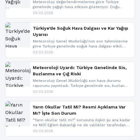
Meteoroloji değerlendirmelerine göre Türkiye
genelinde yağışlı hava etkisini gösteriyor. Doğu
bölgelerinde kar yağışı beklenirken Marmara ve
05.03.2026
Kuzey Ege’de sağanak yağmur, yüksek kesimlerde
ise çığ tehlikesi bulunuyor. İç kesimlerde sis ve pus
nedeniyle görüş mesafesinde azalma
Türkiye’de Soğuk Hava Dalgası ve Kar Yağışı
yaşanabileceği belirtiliyor.
Uyarısı
Meteoroloji Genel Müdürlüğü’nün son tahminlerine
göre Türkiye genelinde soğuk hava dalgası etkili
oluyor. Birçok il için kar yağışı ve buzlanma uyarısı
03.03.2026
geldi.
Meteoroloji Uyardı: Türkiye Genelinde Sis,
Buzlanma ve Çığ Riski
Meteoroloji Genel Müdürlüğü son hava durumu
raporunu yayımladı. Türkiye genelinde sis, buzlanma
ve don beklenirken Doğu Anadolu ve Doğu
03.03.2026
Karadeniz’in yüksek kesimlerinde çığ riski uyarısı
yapıldı. İşte son dakika meteoroloji gelişmeleri.
Yarın Okullar Tatil Mi? Resmi Açıklama Var
Mı? İşte Son Durum
“Yarın okullar tatil mi?” sorusuna ilişkin şu ana kadar
ne Millî Eğitim Bakanlığı ne de valilikler tarafından
yapılmış resmi bir tatil açıklaması bulunmamaktadır.
02.03.2026
Resmi bir duyuru gelmesi halinde gelişmeleri anında