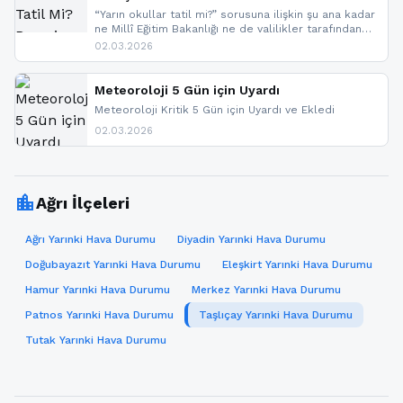
“Yarın okullar tatil mi?” sorusuna ilişkin şu ana kadar
ne Millî Eğitim Bakanlığı ne de valilikler tarafından
yapılmış resmi bir tatil açıklaması bulunmamaktadır.
02.03.2026
Resmi bir duyuru gelmesi halinde gelişmeleri anında
paylaşacağız. En hızlı şekilde haberdar olmak için
sitemizi takip edebilir ve bildirimleri açabilirsiniz.
Meteoroloji 5 Gün için Uyardı
Meteoroloji Kritik 5 Gün için Uyardı ve Ekledi
02.03.2026
location_city
Ağrı İlçeleri
Ağrı Yarınki Hava Durumu
Diyadin Yarınki Hava Durumu
Doğubayazıt Yarınki Hava Durumu
Eleşkirt Yarınki Hava Durumu
Hamur Yarınki Hava Durumu
Merkez Yarınki Hava Durumu
Patnos Yarınki Hava Durumu
Taşlıçay Yarınki Hava Durumu
Tutak Yarınki Hava Durumu