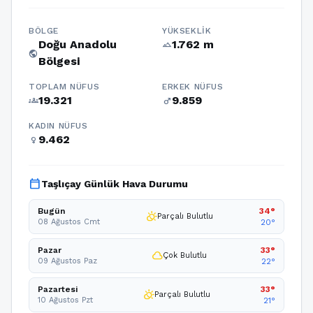
BÖLGE
YÜKSEKLIK
Doğu Anadolu
1.762 m
terrain
public
Bölgesi
TOPLAM NÜFUS
ERKEK NÜFUS
19.321
9.859
groups
male
KADIN NÜFUS
9.462
female
calendar_today
Taşlıçay Günlük Hava Durumu
Bugün
34°
partly_cloudy_day
Parçalı Bulutlu
08 Ağustos Cmt
20°
Pazar
33°
cloud
Çok Bulutlu
09 Ağustos Paz
22°
Pazartesi
33°
partly_cloudy_day
Parçalı Bulutlu
10 Ağustos Pzt
21°