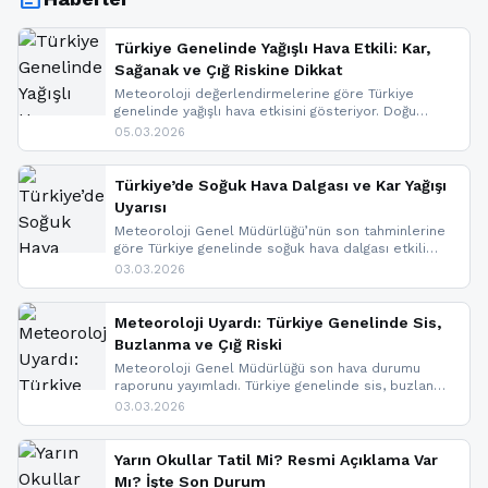
Türkiye Genelinde Yağışlı Hava Etkili: Kar,
Sağanak ve Çığ Riskine Dikkat
Meteoroloji değerlendirmelerine göre Türkiye
genelinde yağışlı hava etkisini gösteriyor. Doğu
bölgelerinde kar yağışı beklenirken Marmara ve
05.03.2026
Kuzey Ege’de sağanak yağmur, yüksek kesimlerde
ise çığ tehlikesi bulunuyor. İç kesimlerde sis ve pus
nedeniyle görüş mesafesinde azalma
Türkiye’de Soğuk Hava Dalgası ve Kar Yağışı
yaşanabileceği belirtiliyor.
Uyarısı
Meteoroloji Genel Müdürlüğü’nün son tahminlerine
göre Türkiye genelinde soğuk hava dalgası etkili
oluyor. Birçok il için kar yağışı ve buzlanma uyarısı
03.03.2026
geldi.
Meteoroloji Uyardı: Türkiye Genelinde Sis,
Buzlanma ve Çığ Riski
Meteoroloji Genel Müdürlüğü son hava durumu
raporunu yayımladı. Türkiye genelinde sis, buzlanma
ve don beklenirken Doğu Anadolu ve Doğu
03.03.2026
Karadeniz’in yüksek kesimlerinde çığ riski uyarısı
yapıldı. İşte son dakika meteoroloji gelişmeleri.
Yarın Okullar Tatil Mi? Resmi Açıklama Var
Mı? İşte Son Durum