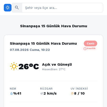
wb_sunny
search
Sinanpaşa 15 Günlük Hava Durumu
Sinanpaşa 15 Günlük Hava Durumu
Canlı
schedule
Saatlik
07.08.2026 Cuma, 10:22
wb_sunny
26°C
Açık ve Güneşli
Hissedilen: 27°C
NEM
RÜZGAR
UV İNDEKSI
%41
2 km/s
8 / 10
humidity_percentage
air
wb_sunny