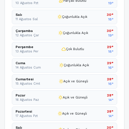
partly_cloudy_day
Parçalı Bulutlu
10 Ağustos Pzt
19°
Salı
30°
wb_sunny
Çoğunlukla Açık
11 Ağustos Sal
18°
Çarşamba
30°
wb_sunny
Çoğunlukla Açık
12 Ağustos Çar
19°
Perşembe
29°
cloud
Çok Bulutlu
13 Ağustos Per
18°
Cuma
29°
wb_sunny
Çoğunlukla Açık
14 Ağustos Cum
16°
Cumartesi
28°
wb_sunny
Açık ve Güneşli
15 Ağustos Cmt
16°
Pazar
28°
wb_sunny
Açık ve Güneşli
16 Ağustos Paz
14°
Pazartesi
28°
wb_sunny
Açık ve Güneşli
17 Ağustos Pzt
14°
Salı
30°