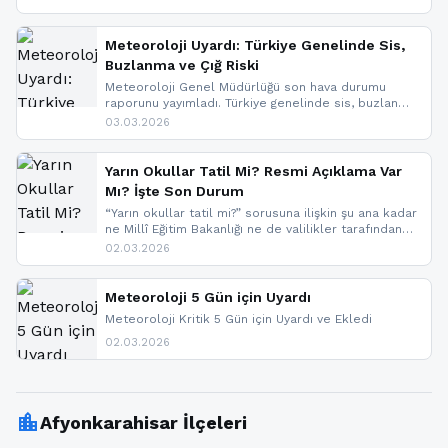
geldi.
Meteoroloji Uyardı: Türkiye Genelinde Sis,
Buzlanma ve Çığ Riski
Meteoroloji Genel Müdürlüğü son hava durumu
raporunu yayımladı. Türkiye genelinde sis, buzlanma
ve don beklenirken Doğu Anadolu ve Doğu
03.03.2026
Karadeniz’in yüksek kesimlerinde çığ riski uyarısı
yapıldı. İşte son dakika meteoroloji gelişmeleri.
Yarın Okullar Tatil Mi? Resmi Açıklama Var
Mı? İşte Son Durum
“Yarın okullar tatil mi?” sorusuna ilişkin şu ana kadar
ne Millî Eğitim Bakanlığı ne de valilikler tarafından
yapılmış resmi bir tatil açıklaması bulunmamaktadır.
02.03.2026
Resmi bir duyuru gelmesi halinde gelişmeleri anında
paylaşacağız. En hızlı şekilde haberdar olmak için
sitemizi takip edebilir ve bildirimleri açabilirsiniz.
Meteoroloji 5 Gün için Uyardı
Meteoroloji Kritik 5 Gün için Uyardı ve Ekledi
02.03.2026
location_city
Afyonkarahisar İlçeleri