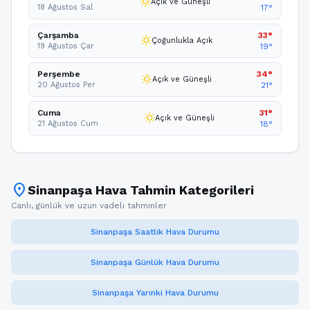
wb_sunny
Açık ve Güneşli
18 Ağustos Sal
17°
Çarşamba
33°
wb_sunny
Çoğunlukla Açık
19 Ağustos Çar
19°
Perşembe
34°
wb_sunny
Açık ve Güneşli
20 Ağustos Per
21°
Cuma
31°
wb_sunny
Açık ve Güneşli
21 Ağustos Cum
18°
location_on
Sinanpaşa Hava Tahmin Kategorileri
Canlı, günlük ve uzun vadeli tahminler
Sinanpaşa Saatlik Hava Durumu
Sinanpaşa Günlük Hava Durumu
Sinanpaşa Yarınki Hava Durumu