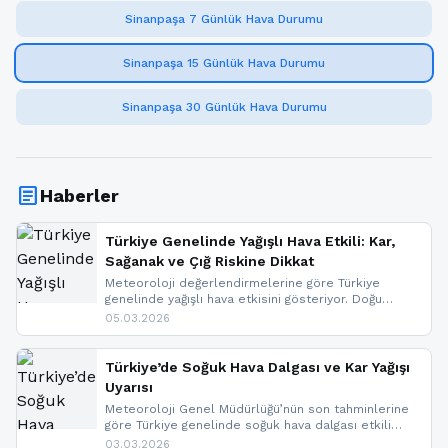
Sinanpaşa 7 Günlük Hava Durumu
Sinanpaşa 15 Günlük Hava Durumu
Sinanpaşa 30 Günlük Hava Durumu
article
Haberler
Türkiye Genelinde Yağışlı Hava Etkili: Kar,
Sağanak ve Çığ Riskine Dikkat
Meteoroloji değerlendirmelerine göre Türkiye
genelinde yağışlı hava etkisini gösteriyor. Doğu
bölgelerinde kar yağışı beklenirken Marmara ve
05.03.2026
Kuzey Ege’de sağanak yağmur, yüksek kesimlerde
ise çığ tehlikesi bulunuyor. İç kesimlerde sis ve pus
nedeniyle görüş mesafesinde azalma
Türkiye’de Soğuk Hava Dalgası ve Kar Yağışı
yaşanabileceği belirtiliyor.
Uyarısı
Meteoroloji Genel Müdürlüğü’nün son tahminlerine
göre Türkiye genelinde soğuk hava dalgası etkili
oluyor. Birçok il için kar yağışı ve buzlanma uyarısı
03.03.2026