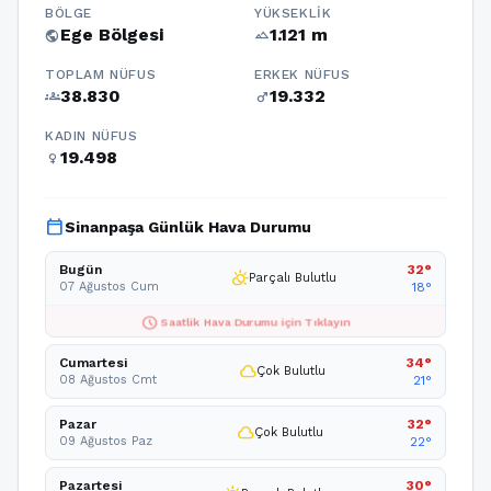
BÖLGE
YÜKSEKLIK
Ege Bölgesi
1.121 m
public
terrain
TOPLAM NÜFUS
ERKEK NÜFUS
38.830
19.332
groups
male
KADIN NÜFUS
19.498
female
calendar_today
Sinanpaşa Günlük Hava Durumu
Bugün
32°
partly_cloudy_day
Parçalı Bulutlu
07 Ağustos Cum
18°
schedule
Saatlik Hava Durumu için Tıklayın
Cumartesi
34°
cloud
Çok Bulutlu
08 Ağustos Cmt
21°
Pazar
32°
cloud
Çok Bulutlu
09 Ağustos Paz
22°
Pazartesi
30°