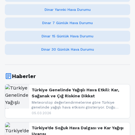
Dinar Yarınki Hava Durumu
Dinar 7 Günlük Hava Durumu
Dinar 15 Günlük Hava Durumu
Dinar 30 Günlük Hava Durumu
article
Haberler
Türkiye Genelinde Yağışlı Hava Etkili: Kar,
Sağanak ve Çığ Riskine Dikkat
Meteoroloji değerlendirmelerine göre Türkiye
genelinde yağışlı hava etkisini gösteriyor. Doğu
bölgelerinde kar yağışı beklenirken Marmara ve
05.03.2026
Kuzey Ege’de sağanak yağmur, yüksek kesimlerde
ise çığ tehlikesi bulunuyor. İç kesimlerde sis ve pus
nedeniyle görüş mesafesinde azalma
Türkiye’de Soğuk Hava Dalgası ve Kar Yağışı
yaşanabileceği belirtiliyor.
Uyarısı