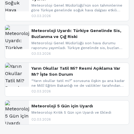
Meteoroloji Genel Müdürlüğü’nün son tahminlerine
göre Türkiye genelinde soğuk hava dalgası etkili
oluyor. Birçok il için kar yağışı ve buzlanma uyarısı
03.03.2026
geldi.
Meteoroloji Uyardı: Türkiye Genelinde Sis,
Buzlanma ve Çığ Riski
Meteoroloji Genel Müdürlüğü son hava durumu
raporunu yayımladı. Türkiye genelinde sis, buzlanma
ve don beklenirken Doğu Anadolu ve Doğu
03.03.2026
Karadeniz’in yüksek kesimlerinde çığ riski uyarısı
yapıldı. İşte son dakika meteoroloji gelişmeleri.
Yarın Okullar Tatil Mi? Resmi Açıklama Var
Mı? İşte Son Durum
“Yarın okullar tatil mi?” sorusuna ilişkin şu ana kadar
ne Millî Eğitim Bakanlığı ne de valilikler tarafından
yapılmış resmi bir tatil açıklaması bulunmamaktadır.
02.03.2026
Resmi bir duyuru gelmesi halinde gelişmeleri anında
paylaşacağız. En hızlı şekilde haberdar olmak için
sitemizi takip edebilir ve bildirimleri açabilirsiniz.
Meteoroloji 5 Gün için Uyardı
Meteoroloji Kritik 5 Gün için Uyardı ve Ekledi
02.03.2026