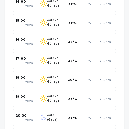
Açık ve
14:00
wb_sunny
31°C
1%
2 km/s
Güneşli
08.08.2026
Açık ve
15:00
wb_sunny
31°C
1%
2 km/s
Güneşli
08.08.2026
Açık ve
16:00
wb_sunny
32°C
1%
3 km/s
Güneşli
08.08.2026
Açık ve
17:00
wb_sunny
32°C
1%
7 km/s
Güneşli
08.08.2026
Açık ve
18:00
wb_sunny
30°C
1%
8 km/s
Güneşli
08.08.2026
Açık ve
19:00
wb_sunny
28°C
1%
7 km/s
Güneşli
08.08.2026
Açık
20:00
clear_night
27°C
1%
6 km/s
(Gece)
08.08.2026