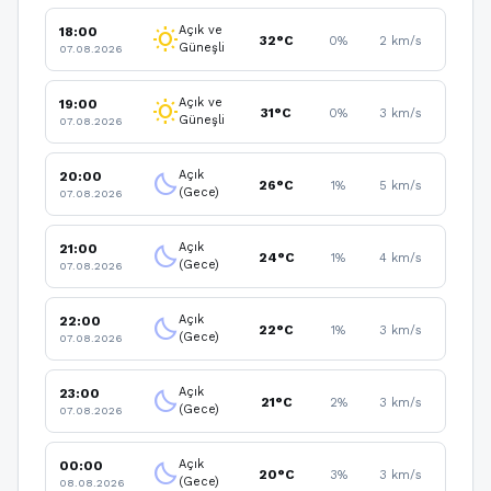
Açık ve
18:00
wb_sunny
32°C
0%
2 km/s
Güneşli
07.08.2026
Açık ve
19:00
wb_sunny
31°C
0%
3 km/s
Güneşli
07.08.2026
Açık
20:00
clear_night
26°C
1%
5 km/s
(Gece)
07.08.2026
Açık
21:00
clear_night
24°C
1%
4 km/s
(Gece)
07.08.2026
Açık
22:00
clear_night
22°C
1%
3 km/s
(Gece)
07.08.2026
Açık
23:00
clear_night
21°C
2%
3 km/s
(Gece)
07.08.2026
Açık
00:00
clear_night
20°C
3%
3 km/s
(Gece)
08.08.2026