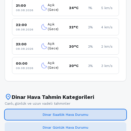
Açık
21:00
clear_night
24°C
1%
5 km/s
(Gece)
08.08.2026
Açık
22:00
clear_night
22°C
2%
4 km/s
(Gece)
08.08.2026
Açık
23:00
clear_night
20°C
2%
2 km/s
(Gece)
08.08.2026
Açık
00:00
clear_night
20°C
3%
3 km/s
(Gece)
09.08.2026
location_on
Dinar Hava Tahmin Kategorileri
Canlı, günlük ve uzun vadeli tahminler
Dinar Saatlik Hava Durumu
Dinar Günlük Hava Durumu