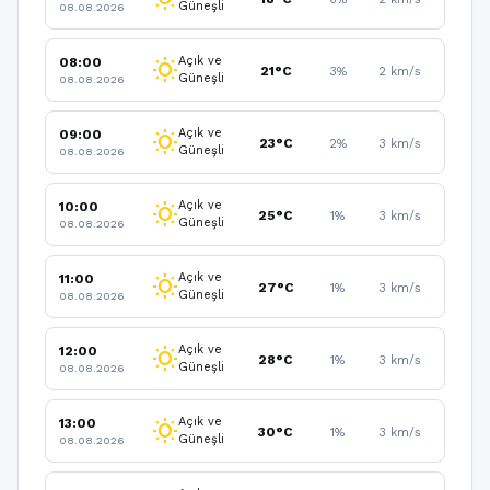
Güneşli
08.08.2026
Açık ve
08:00
wb_sunny
21°C
3%
2 km/s
Güneşli
08.08.2026
Açık ve
09:00
wb_sunny
23°C
2%
3 km/s
Güneşli
08.08.2026
Açık ve
10:00
wb_sunny
25°C
1%
3 km/s
Güneşli
08.08.2026
Açık ve
11:00
wb_sunny
27°C
1%
3 km/s
Güneşli
08.08.2026
Açık ve
12:00
wb_sunny
28°C
1%
3 km/s
Güneşli
08.08.2026
Açık ve
13:00
wb_sunny
30°C
1%
3 km/s
Güneşli
08.08.2026