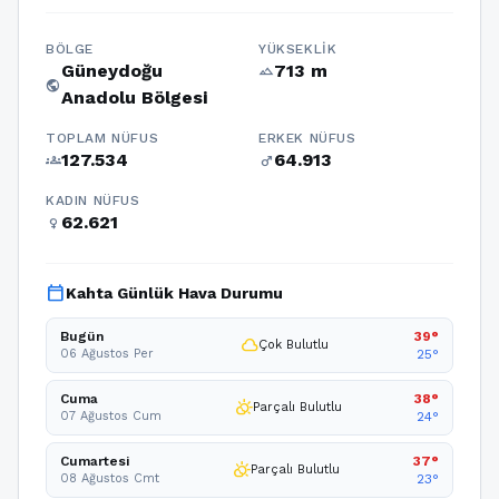
BÖLGE
YÜKSEKLIK
Güneydoğu
713 m
terrain
public
Anadolu Bölgesi
TOPLAM NÜFUS
ERKEK NÜFUS
127.534
64.913
groups
male
KADIN NÜFUS
62.621
female
calendar_today
Kahta Günlük Hava Durumu
Bugün
39°
cloud
Çok Bulutlu
06 Ağustos Per
25°
Cuma
38°
partly_cloudy_day
Parçalı Bulutlu
07 Ağustos Cum
24°
Cumartesi
37°
partly_cloudy_day
Parçalı Bulutlu
08 Ağustos Cmt
23°