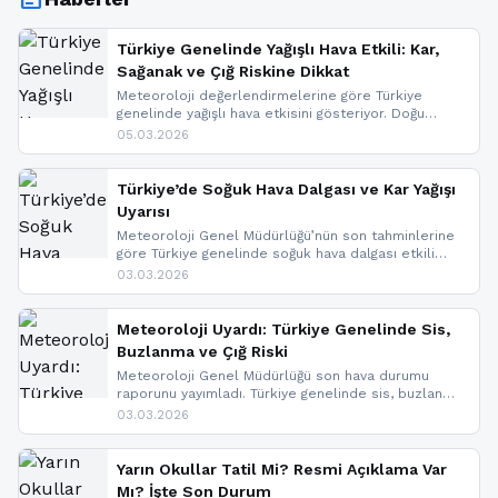
Türkiye Genelinde Yağışlı Hava Etkili: Kar,
Sağanak ve Çığ Riskine Dikkat
Meteoroloji değerlendirmelerine göre Türkiye
genelinde yağışlı hava etkisini gösteriyor. Doğu
bölgelerinde kar yağışı beklenirken Marmara ve
05.03.2026
Kuzey Ege’de sağanak yağmur, yüksek kesimlerde
ise çığ tehlikesi bulunuyor. İç kesimlerde sis ve pus
nedeniyle görüş mesafesinde azalma
Türkiye’de Soğuk Hava Dalgası ve Kar Yağışı
yaşanabileceği belirtiliyor.
Uyarısı
Meteoroloji Genel Müdürlüğü’nün son tahminlerine
göre Türkiye genelinde soğuk hava dalgası etkili
oluyor. Birçok il için kar yağışı ve buzlanma uyarısı
03.03.2026
geldi.
Meteoroloji Uyardı: Türkiye Genelinde Sis,
Buzlanma ve Çığ Riski
Meteoroloji Genel Müdürlüğü son hava durumu
raporunu yayımladı. Türkiye genelinde sis, buzlanma
ve don beklenirken Doğu Anadolu ve Doğu
03.03.2026
Karadeniz’in yüksek kesimlerinde çığ riski uyarısı
yapıldı. İşte son dakika meteoroloji gelişmeleri.
Yarın Okullar Tatil Mi? Resmi Açıklama Var
Mı? İşte Son Durum