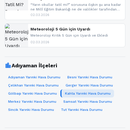
“Yarın okullar tatil mi?” sorusuna ilişkin şu ana kadar
ne Millî Eğitim Bakanlığı ne de valilikler tarafından
yapılmış resmi bir tatil açıklaması bulunmamaktadır.
02.03.2026
Resmi bir duyuru gelmesi halinde gelişmeleri anında
paylaşacağız. En hızlı şekilde haberdar olmak için
sitemizi takip edebilir ve bildirimleri açabilirsiniz.
Meteoroloji 5 Gün için Uyardı
Meteoroloji Kritik 5 Gün için Uyardı ve Ekledi
02.03.2026
location_city
Adıyaman İlçeleri
Adıyaman Yarınki Hava Durumu
Besni Yarınki Hava Durumu
Çelikhan Yarınki Hava Durumu
Gerger Yarınki Hava Durumu
Gölbaşı Yarınki Hava Durumu
Kahta Yarınki Hava Durumu
Merkez Yarınki Hava Durumu
Samsat Yarınki Hava Durumu
Sincik Yarınki Hava Durumu
Tut Yarınki Hava Durumu