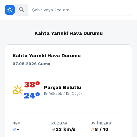
wb_sunny
search
Kahta Yarınki Hava Durumu
Kahta Yarınki Hava Durumu
07.08.2026 Cuma
38°
partly_cloudy_day
Parçalı Bulutlu
24°
En Yüksek / En Düşük
NEM
RÜZGAR
UV İNDEKSI
-
23 km/s
8 / 10
humidity_percentage
air
wb_sunny