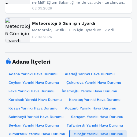
ne Millî Eğitim Bakanlığı ne de valilikler tarafından
yapılmış resmi bir tatil açıklaması bulunmamaktadır.
02.03.2026
Resmi bir duyuru gelmesi halinde gelişmeleri anında
paylaşacağız. En hızlı şekilde haberdar olmak için
sitemizi takip edebilir ve bildirimleri açabilirsiniz.
Meteoroloji 5 Gün için Uyardı
Meteoroloji Kritik 5 Gün için Uyardı ve Ekledi
02.03.2026
location_city
Adana İlçeleri
Adana Yarınki Hava Durumu
Aladağ Yarınki Hava Durumu
Ceyhan Yarınki Hava Durumu
Çukurova Yarınki Hava Durumu
Feke Yarınki Hava Durumu
İmamoğlu Yarınki Hava Durumu
Karaisalı Yarınki Hava Durumu
Karataş Yarınki Hava Durumu
Kozan Yarınki Hava Durumu
Pozantı Yarınki Hava Durumu
Saimbeyli Yarınki Hava Durumu
Sarıçam Yarınki Hava Durumu
Seyhan Yarınki Hava Durumu
Tufanbeyli Yarınki Hava Durumu
Yumurtalık Yarınki Hava Durumu
Yüreğir Yarınki Hava Durumu