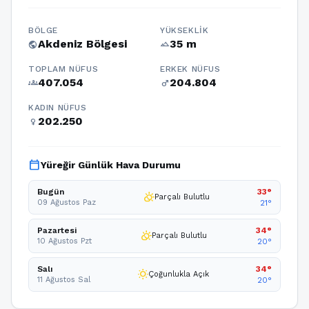
BÖLGE
YÜKSEKLIK
Akdeniz Bölgesi
35 m
public
terrain
TOPLAM NÜFUS
ERKEK NÜFUS
407.054
204.804
groups
male
KADIN NÜFUS
202.250
female
calendar_today
Yüreğir Günlük Hava Durumu
Bugün
33°
partly_cloudy_day
Parçalı Bulutlu
09 Ağustos Paz
21°
Pazartesi
34°
partly_cloudy_day
Parçalı Bulutlu
10 Ağustos Pzt
20°
Salı
34°
wb_sunny
Çoğunlukla Açık
11 Ağustos Sal
20°