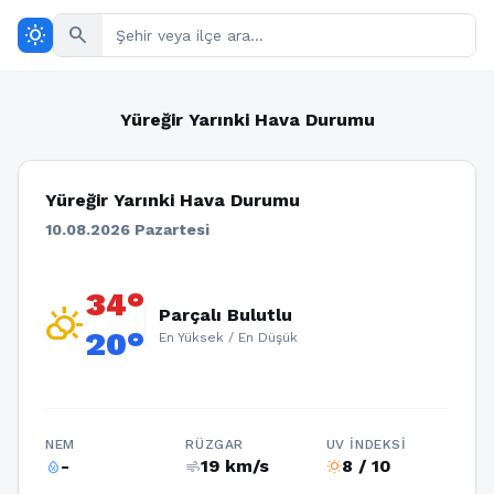
wb_sunny
search
Yüreğir Yarınki Hava Durumu
Yüreğir Yarınki Hava Durumu
10.08.2026 Pazartesi
34°
partly_cloudy_day
Parçalı Bulutlu
20°
En Yüksek / En Düşük
NEM
RÜZGAR
UV İNDEKSI
-
19 km/s
8 / 10
humidity_percentage
air
wb_sunny