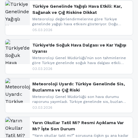
Türkiye Genelinde Yağışlı Hava Etkili: Kar,
Sağanak ve Çığ Riskine Dikkat
Meteoroloji değerlendirmelerine göre Türkiye
genelinde yağışlı hava etkisini gösteriyor. Doğu
bölgelerinde kar yağışı beklenirken Marmara ve
05.03.2026
Kuzey Ege’de sağanak yağmur, yüksek kesimlerde
ise çığ tehlikesi bulunuyor. İç kesimlerde sis ve pus
nedeniyle görüş mesafesinde azalma
Türkiye’de Soğuk Hava Dalgası ve Kar Yağışı
yaşanabileceği belirtiliyor.
Uyarısı
Meteoroloji Genel Müdürlüğü’nün son tahminlerine
göre Türkiye genelinde soğuk hava dalgası etkili
oluyor. Birçok il için kar yağışı ve buzlanma uyarısı
03.03.2026
geldi.
Meteoroloji Uyardı: Türkiye Genelinde Sis,
Buzlanma ve Çığ Riski
Meteoroloji Genel Müdürlüğü son hava durumu
raporunu yayımladı. Türkiye genelinde sis, buzlanma
ve don beklenirken Doğu Anadolu ve Doğu
03.03.2026
Karadeniz’in yüksek kesimlerinde çığ riski uyarısı
yapıldı. İşte son dakika meteoroloji gelişmeleri.
Yarın Okullar Tatil Mi? Resmi Açıklama Var
Mı? İşte Son Durum
“Yarın okullar tatil mi?” sorusuna ilişkin şu ana kadar