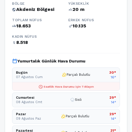
BÖLGE
YÜKSEKLIK
Akdeniz Bölgesi
20 m
public
terrain
TOPLAM NÜFUS
ERKEK NÜFUS
18.653
10.135
groups
male
KADIN NÜFUS
8.518
female
calendar_today
Yumurtalık Günlük Hava Durumu
Bugün
30°
partly_cloudy_day
Parçalı Bulutlu
07 Ağustos Cum
16°
schedule
Saatlik Hava Durumu için Tıklayın
Cumartesi
29°
foggy
Sisli
08 Ağustos Cmt
14°
Pazar
29°
partly_cloudy_day
Parçalı Bulutlu
09 Ağustos Paz
14°
Pazartesi
31°