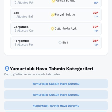
partly_cloudy_day
Parçalı Bulutlu
10 Ağustos Pzt
16°
Salı
32°
partly_cloudy_day
Parçalı Bulutlu
11 Ağustos Sal
17°
Çarşamba
30°
wb_sunny
Çoğunlukla Açık
12 Ağustos Çar
14°
Perşembe
28°
foggy
Sisli
13 Ağustos Per
12°
location_on
Yumurtalık Hava Tahmin Kategorileri
Canlı, günlük ve uzun vadeli tahminler
Yumurtalık Saatlik Hava Durumu
Yumurtalık Günlük Hava Durumu
Yumurtalık Yarınki Hava Durumu