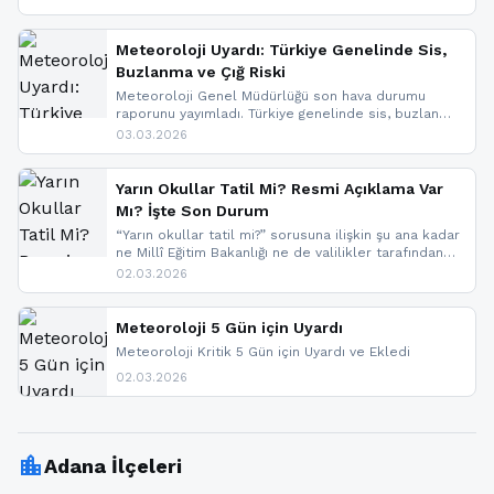
geldi.
Meteoroloji Uyardı: Türkiye Genelinde Sis,
Buzlanma ve Çığ Riski
Meteoroloji Genel Müdürlüğü son hava durumu
raporunu yayımladı. Türkiye genelinde sis, buzlanma
ve don beklenirken Doğu Anadolu ve Doğu
03.03.2026
Karadeniz’in yüksek kesimlerinde çığ riski uyarısı
yapıldı. İşte son dakika meteoroloji gelişmeleri.
Yarın Okullar Tatil Mi? Resmi Açıklama Var
Mı? İşte Son Durum
“Yarın okullar tatil mi?” sorusuna ilişkin şu ana kadar
ne Millî Eğitim Bakanlığı ne de valilikler tarafından
yapılmış resmi bir tatil açıklaması bulunmamaktadır.
02.03.2026
Resmi bir duyuru gelmesi halinde gelişmeleri anında
paylaşacağız. En hızlı şekilde haberdar olmak için
sitemizi takip edebilir ve bildirimleri açabilirsiniz.
Meteoroloji 5 Gün için Uyardı
Meteoroloji Kritik 5 Gün için Uyardı ve Ekledi
02.03.2026
location_city
Adana İlçeleri