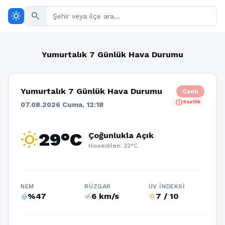
wb_sunny
search
Yumurtalık 7 Günlük Hava Durumu
Yumurtalık 7 Günlük Hava Durumu
Canlı
schedule
Saatlik
07.08.2026 Cuma, 12:18
wb_sunny
29°C
Çoğunlukla Açık
Hissedilen: 32°C
NEM
RÜZGAR
UV İNDEKSI
%47
6 km/s
7 / 10
humidity_percentage
air
wb_sunny