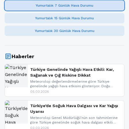
Yumurtalık 7 Günlük Hava Durumu
Yumurtalık 15 Günlük Hava Durumu
Yumurtalık 30 Günlük Hava Durumu
article
Haberler
Türkiye Genelinde Yağışlı Hava Etkili: Kar,
Sağanak ve Çığ Riskine Dikkat
Meteoroloji değerlendirmelerine göre Türkiye
genelinde yağışlı hava etkisini gösteriyor. Doğu
bölgelerinde kar yağışı beklenirken Marmara ve
05.03.2026
Kuzey Ege’de sağanak yağmur, yüksek kesimlerde
ise çığ tehlikesi bulunuyor. İç kesimlerde sis ve pus
nedeniyle görüş mesafesinde azalma
Türkiye’de Soğuk Hava Dalgası ve Kar Yağışı
yaşanabileceği belirtiliyor.
Uyarısı
Meteoroloji Genel Müdürlüğü’nün son tahminlerine
göre Türkiye genelinde soğuk hava dalgası etkili
oluyor. Birçok il için kar yağışı ve buzlanma uyarısı
03.03.2026