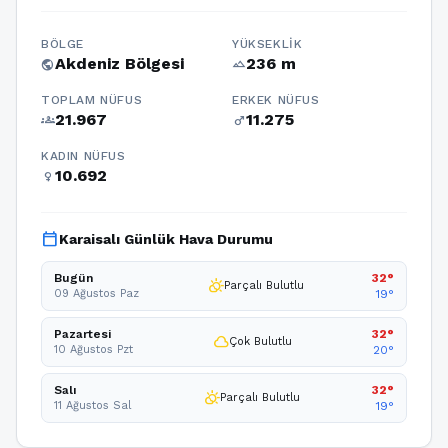
BÖLGE
YÜKSEKLIK
Akdeniz Bölgesi
236 m
public
terrain
TOPLAM NÜFUS
ERKEK NÜFUS
21.967
11.275
groups
male
KADIN NÜFUS
10.692
female
calendar_today
Karaisalı Günlük Hava Durumu
Bugün
32°
partly_cloudy_day
Parçalı Bulutlu
09 Ağustos Paz
19°
Pazartesi
32°
cloud
Çok Bulutlu
10 Ağustos Pzt
20°
Salı
32°
partly_cloudy_day
Parçalı Bulutlu
11 Ağustos Sal
19°