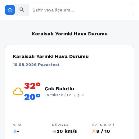
wb_sunny
search
Karaisalı Yarınki Hava Durumu
Karaisalı Yarınki Hava Durumu
10.08.2026 Pazartesi
32°
cloud
Çok Bulutlu
20°
En Yüksek / En Düşük
NEM
RÜZGAR
UV İNDEKSI
-
20 km/s
8 / 10
humidity_percentage
air
wb_sunny