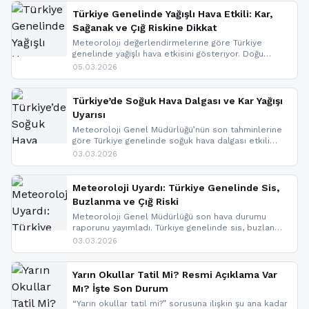
Türkiye Genelinde Yağışlı Hava Etkili: Kar,
Sağanak ve Çığ Riskine Dikkat
Meteoroloji değerlendirmelerine göre Türkiye
genelinde yağışlı hava etkisini gösteriyor. Doğu
bölgelerinde kar yağışı beklenirken Marmara ve
05.03.2026
Kuzey Ege’de sağanak yağmur, yüksek kesimlerde
ise çığ tehlikesi bulunuyor. İç kesimlerde sis ve pus
nedeniyle görüş mesafesinde azalma
Türkiye’de Soğuk Hava Dalgası ve Kar Yağışı
yaşanabileceği belirtiliyor.
Uyarısı
Meteoroloji Genel Müdürlüğü’nün son tahminlerine
göre Türkiye genelinde soğuk hava dalgası etkili
oluyor. Birçok il için kar yağışı ve buzlanma uyarısı
03.03.2026
geldi.
Meteoroloji Uyardı: Türkiye Genelinde Sis,
Buzlanma ve Çığ Riski
Meteoroloji Genel Müdürlüğü son hava durumu
raporunu yayımladı. Türkiye genelinde sis, buzlanma
ve don beklenirken Doğu Anadolu ve Doğu
03.03.2026
Karadeniz’in yüksek kesimlerinde çığ riski uyarısı
yapıldı. İşte son dakika meteoroloji gelişmeleri.
Yarın Okullar Tatil Mi? Resmi Açıklama Var
Mı? İşte Son Durum
“Yarın okullar tatil mi?” sorusuna ilişkin şu ana kadar